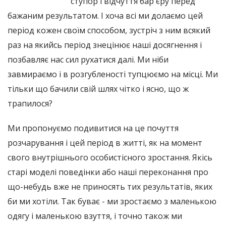
ступор і відчуття бар'єру перед
бажаним результатом. І хоча всі ми долаємо цей
період кожен своїм способом, зустріч з ним всякий
раз на якийсь період знецінює наші досягнення і
позбавляє нас сил рухатися далі. Ми ніби
завмираємо і в розгубленості тупцюємо на місці. Ми
тільки що бачили свій шлях чітко і ясно, що ж
трапилося?
Ми пропонуємо подивитися на це почуття
розчарування і цей період в житті, як на момент
свого внутрішнього особистісного зростання. Якісь
старі моделі поведінки або наші переконання про
що-небудь вже не приносять тих результатів, яких
би ми хотіли. Так буває - ми зростаємо з маленькою
одягу і маленькою взуття, і точно також ми