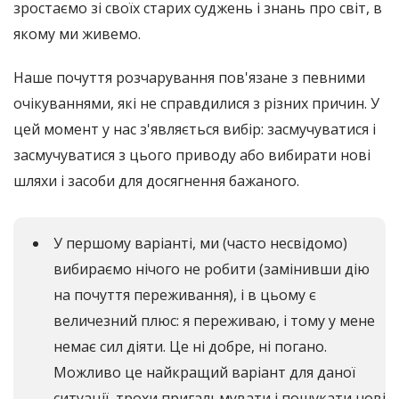
зростаємо зі своїх старих суджень і знань про світ, в
якому ми живемо.
Наше почуття розчарування пов'язане з певними
очікуваннями, які не справдилися з різних причин. У
цей момент у нас з'являється вибір: засмучуватися і
засмучуватися з цього приводу або вибирати нові
шляхи і засоби для досягнення бажаного.
У першому варіанті, ми (часто несвідомо)
вибираємо нічого не робити (замінивши дію
на почуття переживання), і в цьому є
величезний плюс: я переживаю, і тому у мене
немає сил діяти. Це ні добре, ні погано.
Можливо це найкращий варіант для даної
ситуації, трохи пригальмувати і пошукати нові