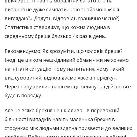
ввічливості і навіть моралі (чи багато хто на
питання не дуже симпатичною знайомою «як я
виглядаю?» Дадуть відповідь гранично чесно?).
Статистика стверджує, що кожна людина в
середньому бреше близько 4х раз в день.
Рекомендуємо: Як зрозуміти, що чоловік бреше?
Іноді це цілком нешкідливий обман - ми не хочемо
нагнітати ситуацію, тому на питання, чому такий
вид сумовитий, відповідаємо «все в порядку».
Через пару хвилин наші емоції схлинуть і дійсно все
буде в порядку.
Але не всяка брехня нешкідлива - в переважній
більшості випадків навіть маленька брехня в
стосунках між людьми здатна призвести до великих