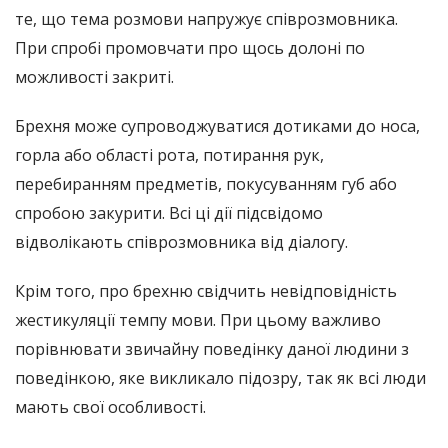
те, що тема розмови напружує співрозмовника.
При спробі промовчати про щось долоні по
можливості закриті.
Брехня може супроводжуватися дотиками до носа,
горла або області рота, потирання рук,
перебиранням предметів, покусуванням губ або
спробою закурити. Всі ці дії підсвідомо
відволікають співрозмовника від діалогу.
Крім того, про брехню свідчить невідповідність
жестикуляції темпу мови. При цьому важливо
порівнювати звичайну поведінку даної людини з
поведінкою, яке викликало підозру, так як всі люди
мають свої особливості.