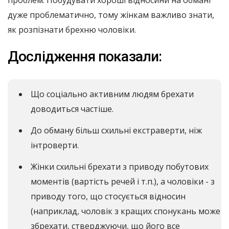
проблем. Побудувати хороші відносини на обмані
дуже проблематично, тому жінкам важливо знати,
як розпізнати брехню чоловіки.
Дослідження показали:
Що соціально активним людям брехати
доводиться частіше.
До обману більш схильні екстраверти, ніж
інтроверти.
Жінки схильні брехати з приводу побутових
моментів (вартість речей і т.п.), а чоловіки - з
приводу того, що стосується відносин
(наприклад, чоловік з кращих спонукань може
збрехати, стверджуючи, що його все