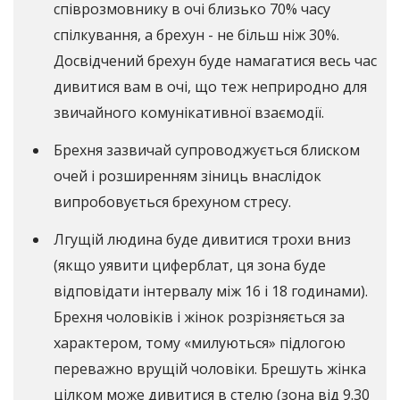
співрозмовнику в очі близько 70% часу
спілкування, а брехун - не більш ніж 30%.
Досвідчений брехун буде намагатися весь час
дивитися вам в очі, що теж неприродно для
звичайного комунікативної взаємодії.
Брехня зазвичай супроводжується блиском
очей і розширенням зіниць внаслідок
випробовується брехуном стресу.
Лгущій людина буде дивитися трохи вниз
(якщо уявити циферблат, ця зона буде
відповідати інтервалу між 16 і 18 годинами).
Брехня чоловіків і жінок розрізняється за
характером, тому «милуються» підлогою
переважно врущій чоловіки. Брешуть жінка
цілком може дивитися в стелю (зона від 9.30