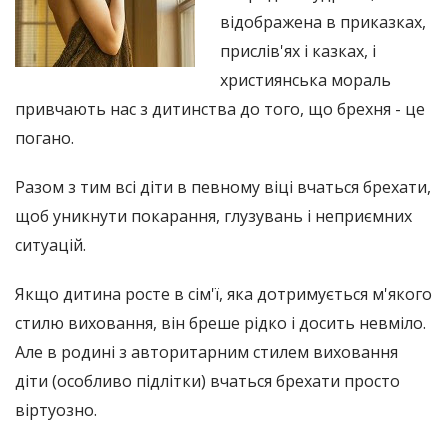
відображена в приказках,
прислів'ях і казках, і
християнська мораль
привчають нас з дитинства до того, що брехня - це
погано.
Разом з тим всі діти в певному віці вчаться брехати,
щоб уникнути покарання, глузувань і неприємних
ситуацій.
Якщо дитина росте в сім'ї, яка дотримується м'якого
стилю виховання, він бреше рідко і досить невміло.
Але в родині з авторитарним стилем виховання
діти (особливо підлітки) вчаться брехати просто
віртуозно.