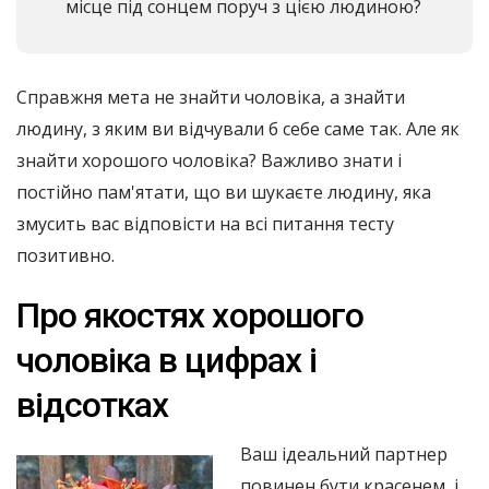
місце під сонцем поруч з цією людиною?
Справжня мета не знайти чоловіка, а знайти
людину, з яким ви відчували б себе саме так. Але як
знайти хорошого чоловіка? Важливо знати і
постійно пам'ятати, що ви шукаєте людину, яка
змусить вас відповісти на всі питання тесту
позитивно.
Про якостях хорошого
чоловіка в цифрах і
відсотках
Ваш ідеальний партнер
повинен бути красенем, і