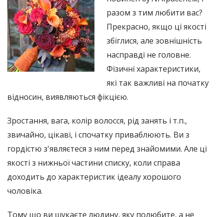
разом з тим любити вас?
Прекрасно, якщо ці якості
збіглися, але зовнішність
насправді не головне.
Фізичні характеристики,
які так важливі на початку
відносин, виявляються фікцією.
Зростання, вага, колір волосся, рід занять і т.п.,
звичайно, цікаві, і спочатку приваблюють. Ви з
гордістю з'являєтеся з ним перед знайомими. Але ці
якості з нижньої частини списку, коли справа
доходить до характеристик ідеалу хорошого
чоловіка.
Тому що ви шукаєте людину, яку полюбите, а не