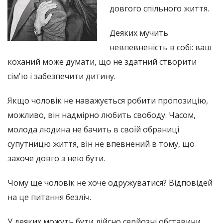
довгого спільного життя.
Деяких мучить
невпевненість в собі: ваш
коханий може думати, що не здатний створити
сім'ю і забезпечити дитину.
Якщо чоловік не наважується робити пропозицію,
можливо, він надмірно любить свободу. Часом,
молода людина не бачить в своїй обраниці
супутницю життя, він не впевнений в тому, що
захоче довго з нею бути.
Чому ще чоловік не хоче одружуватися? Відповідей
на це питання безліч.
У деяких можуть бути дійсно серйозні обставини,