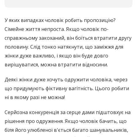
У яких випадках чоловік робить пропозицію?
Сімейне життя непроста. Якщо чоловік по-
справжньому закоханий, він боїться втратити другу
половину. Слід тонко натякнути, що заміжжя для
жінки дуже важливо, і якщо він буде довго
вирішуватися, можна втратити відносини.
Деякі жінки дуже хочуть одружити чоловіка, через
що придумують фіктивну вагітність. Цього робити
ні в якому разі не можна!
Серйозна конкуренція за серце дами підштовхує на
рішення про одруження. Якщо чоловік бачить, що
біля його улюбленої в'ється багато шанувальників,