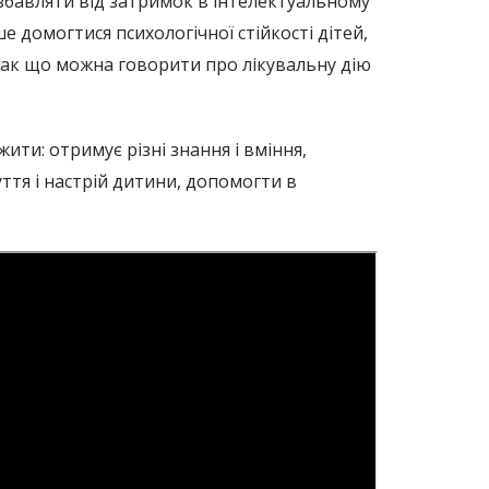
озбавляти від затримок в інтелектуальному
 домогтися психологічної стійкості дітей,
 Так що можна говорити про лікувальну дію
жити: отримує різні знання і вміння,
тя і настрій дитини, допомогти в