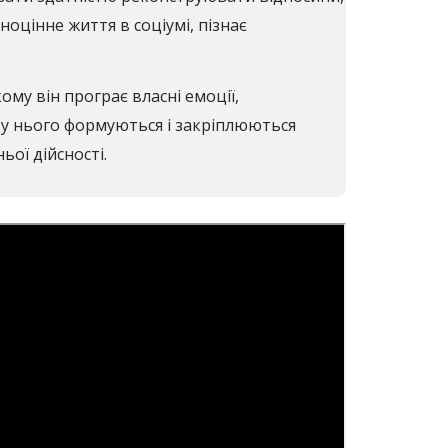
оцінне життя в соціумі, пізнає
му він програє власні емоції,
і у нього формуються і закріплюються
ої дійсності.