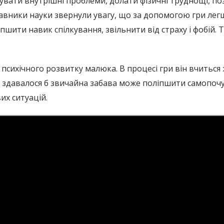
усувати внутрішні проблеми, долати фізичні труднощі, п
авники науки звернули увагу, що за допомогою гри легше
іпшити навик спілкування, звільнити від страху і фобій.
 психічного розвитку малюка. В процесі гри він вчиться 
здавалося б звичайна забава може поліпшити самопочут
их ситуацій.