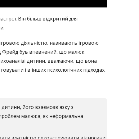
астрої. Він більш відкритий для
и.
ігровою діяльністю, називають ігровою
нд Фрейд був впевнений, що малюк
психоаналізі дитини, вважаючи, що вона
овувати і в інших психологічних підходах.
 дитини, його взаємозв'язку з
 проблем малюка, як неформальна
нувати здатністю реконструювати відносини,