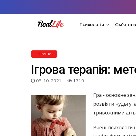
Психологія
Сім'я та 
ТЕРМІНИ
Ігрова терапія: мет
05-10-2021
1710
Гра - основне зан
розвіяти нудьгу, а
тривожними діть
Вчені-психологи 