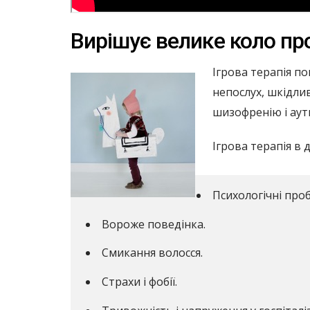
Вирішує велике коло п
Ігрова терапія по
непослух, шкідли
шизофренію і аут
Ігрова терапія в
Психологічні проб
Вороже поведінка.
Смикання волосся.
Страхи і фобії.