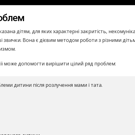
роблем
казана дітям, для яких характерні закритість, некомуніка
ві звички. Вона є дієвим методом роботи з різними діт
измом.
 дії може допомогти вирішити цілий ряд проблем:
леми дитини після розлучення мами і тата.