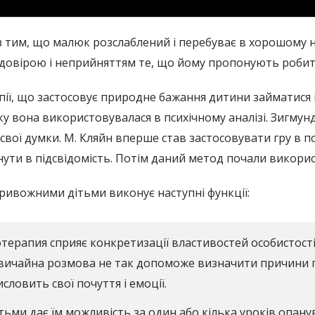
 з тим, що малюк розслаблений і перебуває в хорошому н
недовірою і неприйняттям те, що йому пропонують робит
ії, що застосовує природне бажання дитини займатися 
ку вона використовувалася в психічному аналізі. Зигму
 свої думки. М. Кляйн вперше став застосовувати гру в 
ути в підсвідомість. Потім даний метод почали використ
тривожними дітьми виконує наступні функції:
отерапия сприяє конкретизації властивостей особистості
Звичайна розмова не так допоможе визначити причини
словить свої почуття і емоції.
дітьми дає їм можливість за один або кілька уроків опа