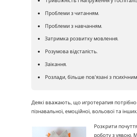
Тривожність і напруження у госпітал
Проблеми з читанням.
Проблеми з навчанням.
Затримка розвитку мовлення.
Розумова відсталість.
Заїкання.
Розлади, більше пов'язані з психічним
Деякі вважають, що игротерапия потрібно в
пізнавальної, емоційної, вольової та інших
Розкрити почуття
роботу з уявою. 