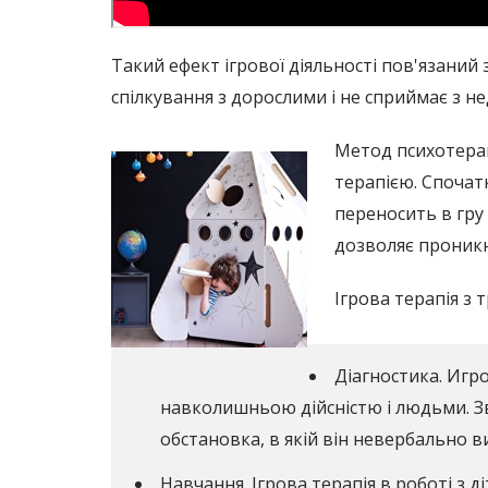
Такий ефект ігрової діяльності пов'язаний
спілкування з дорослими і не сприймає з 
Метод психотерап
терапією. Спочат
переносить в гру
дозволяє проникн
Ігрова терапія з 
Діагностика. Игр
навколишньою дійсністю і людьми. 
обстановка, в якій він невербально ви
Навчання. Ігрова терапія в роботі з 