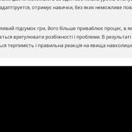
адаптіруется, отримує навички, без яких неможливе повн
ивий підсумок гри, його більше приваблює процес, в яко
ється врегулювати розбіжності і проблеми. В результат
ься терпимість і правильна реакція на явища навколишнь