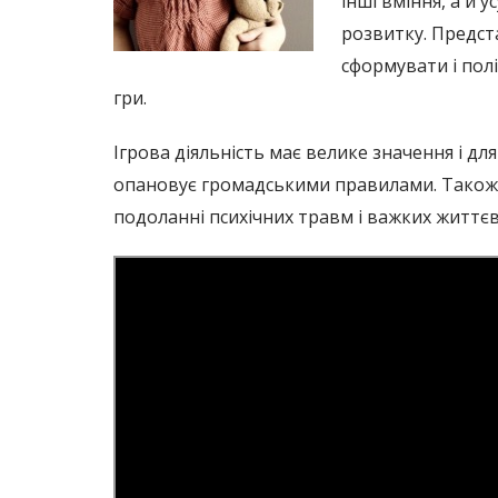
інші вміння, а й 
розвитку. Предст
сформувати і пол
гри.
Ігрова діяльність має велике значення і для
опановує громадськими правилами. Також 
подоланні психічних травм і важких життєв