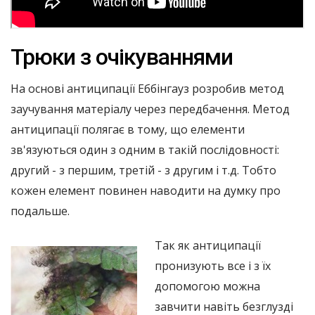
Трюки з очікуваннями
На основі антиципації Еббінгауз розробив метод
заучування матеріалу через передбачення. Метод
антиципації полягає в тому, що елементи
зв'язуються один з одним в такій послідовності:
другий - з першим, третій - з другим і т.д. Тобто
кожен елемент повинен наводити на думку про
подальше.
Так як антиципації
пронизують все і з їх
допомогою можна
завчити навіть безглузді