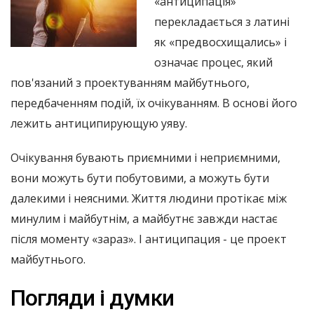
«антиципація»
перекладається з латині
як «предвосхищались» і
означає процес, який
пов'язаний з проектуванням майбутнього,
передбаченням подій, їх очікуванням. В основі його
лежить антиципирующую уяву.
Очікування бувають приємними і неприємними,
вони можуть бути побутовими, а можуть бути
далекими і неясними. Життя людини протікає між
минулим і майбутнім, а майбутнє завжди настає
після моменту «зараз». І антиципация - це проект
майбутнього.
Погляди і думки