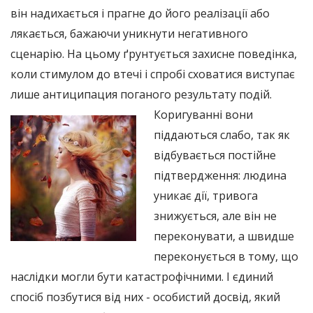
він надихається і прагне до його реалізації або
лякається, бажаючи уникнути негативного
сценарію. На цьому ґрунтується захисне поведінка,
коли стимулом до втечі і спробі сховатися виступає
лише антиципация поганого результату подій.
Коригуванні вони
піддаються слабо, так як
відбувається постійне
підтвердження: людина
уникає дії, тривога
знижується, але він не
переконувати, а швидше
переконується в тому, що
наслідки могли бути катастрофічними. І єдиний
спосіб позбутися від них - особистий досвід, який