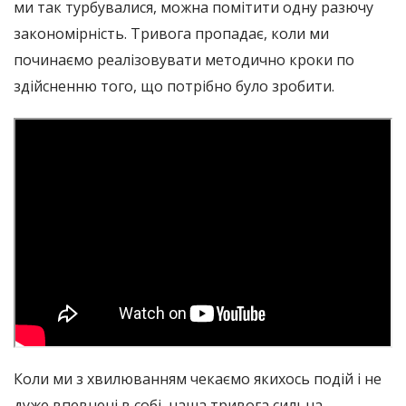
ми так турбувалися, можна помітити одну разючу
закономірність. Тривога пропадає, коли ми
починаємо реалізовувати методично кроки по
здійсненню того, що потрібно було зробити.
Коли ми з хвилюванням чекаємо якихось подій і не
дуже впевнені в собі, наша тривога сильна,