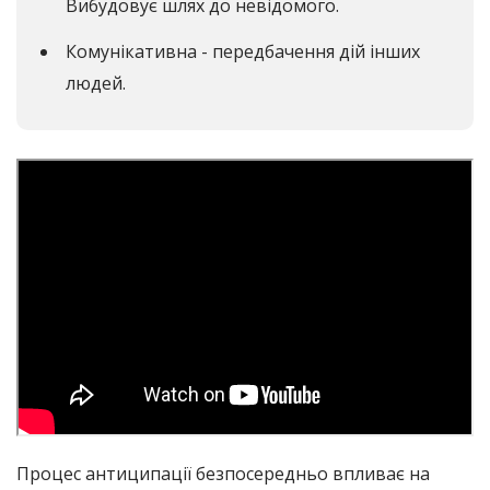
Вибудовує шлях до невідомого.
Комунікативна - передбачення дій інших
людей.
Процес антиципації безпосередньо впливає на