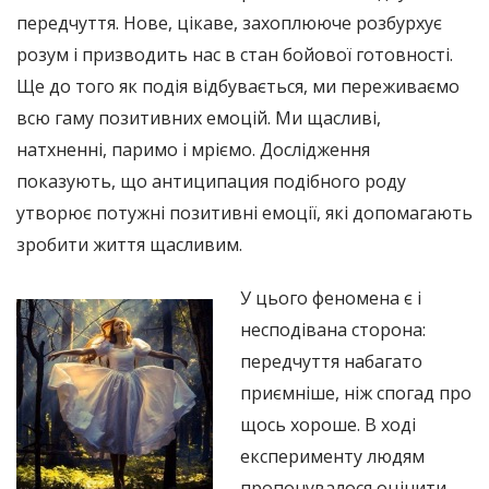
передчуття. Нове, цікаве, захоплююче розбурхує
розум і призводить нас в стан бойової готовності.
Ще до того як подія відбувається, ми переживаємо
всю гаму позитивних емоцій. Ми щасливі,
натхненні, паримо і мріємо. Дослідження
показують, що антиципация подібного роду
утворює потужні позитивні емоції, які допомагають
зробити життя щасливим.
У цього феномена є і
несподівана сторона:
передчуття набагато
приємніше, ніж спогад про
щось хороше. В ході
експерименту людям
пропонувалося оцінити