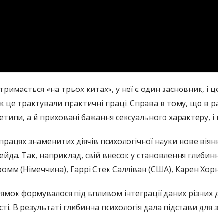
имається «на трьох китах», у неї є один засновник, і це
 це трактували практичні праці. Справа в тому, що в р
етипи, а й приховані бажання сексуального характеру, і
ацях знаменитих діячів психологічної науки нове віяння
йда. Так, наприклад, свій внесок у становлення глибинн
ромм (Німеччина), Гаррі Стек Салліван (США), Карен Хорні
рямок формувалося під впливом інтеграції даних різних 
ті. В результаті глибинна психологія дала підстави для