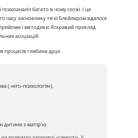
психоаналіз багато в чому схожі. І це
ого часу засновнику течії Блейлером вдалося
 прийоми і методики. Яскравий приклад
льних асоціацій.
я процесів глибини душі:
а ( «его-психологія»).
н дитини з матір'ю.
 на розвитку здорової «самості», її