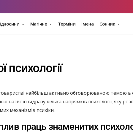
відносини
Магічне
Терміни
Імена
Сонник
 психології
товаристві найбільш активно обговорюваною темою в ост
нією назвою відразу кілька напрямків психології, яку р
мих механізмів психіки.
вплив праць знаменитих психоло