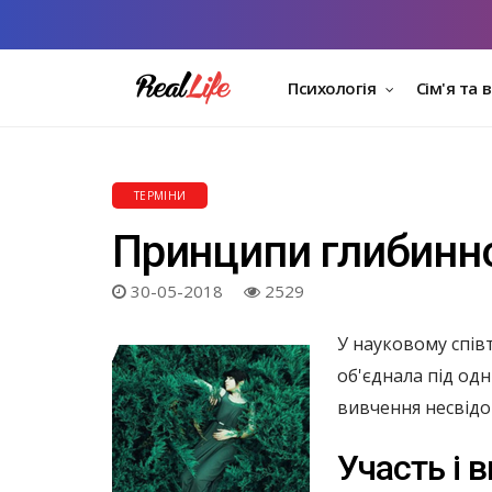
Психологія
Сім'я та 
ТЕРМІНИ
Принципи глибинної
30-05-2018
2529
У науковому спів
об'єднала під од
вивчення несвідо
Участь і 