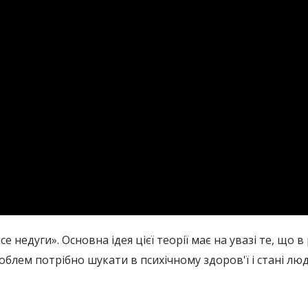
е недуги». Основна ідея цієї теорії має на увазі те, що
роблем потрібно шукати в психічному здоров'ї і стані лю