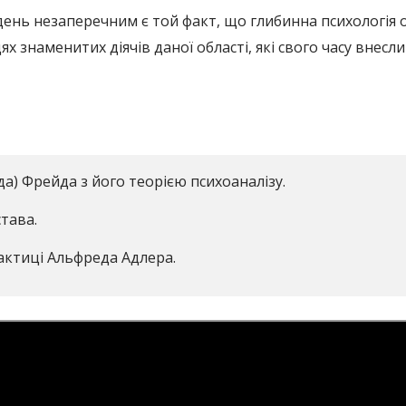
день незаперечним є той факт, що глибинна психологія о
ях знаменитих діячів даної області, які свого часу внес
а) Фрейда з його теорією психоаналізу.
тава.
рактиці Альфреда Адлера.