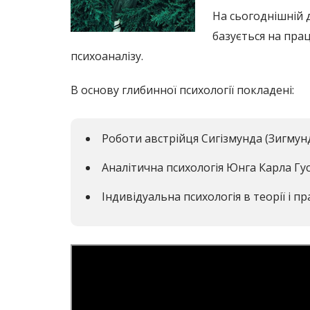
На сьогоднішній 
базується на прац
психоаналізу.
В основу глибинної психології покладені:
Роботи австрійця Сигізмунда (Зигмунд
Аналітична психологія Юнга Карла Гус
Індивідуальна психологія в теорії і п