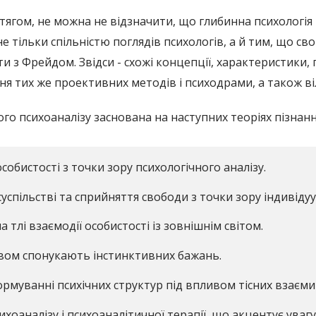
гом, не можна не відзначити, що глибинна психологія і 
 тільки спільністю поглядів психологів, а й тим, що св
и з Фрейдом. Звідси - схожі концепції, характеристики,
ня тих же проективних методів і психодрами, а також ві
го психоаналізу заснована на наступних теоріях пізнанн
собистості з точки зору психологічного аналізу.
суспільстві та сприйняття свободи з точки зору індивідуум
 тлі взаємодії особистості із зовнішнім світом.
ивом спонукають інстинктивних бажань.
рмуванні психічних структур під впливом тісних взаєми
ихоаналізу і психоаналітичної терапії, що акцентує увагу