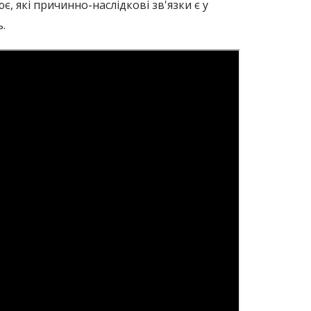
, які причинно-наслідкові зв'язки є у
.