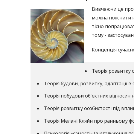
Вивчаючи це протя
можна пояснити не
тісно попрацюват
тому - застосуван
Концепція сучасно
Теорія розвитку о
Теорія будови, розвитку, адаптації в 
Теорія побудови об'єктних відносин на
Теорія розвитку особистості під впл
Теорія Мелані Кляйн про ранньому фо
Психологія «самості» (відгалуження пс