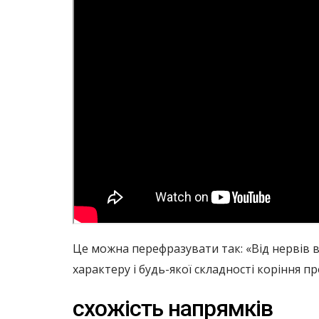
Це можна перефразувати так: «Від нервів вс
характеру і будь-якої складності коріння п
схожість напрямків