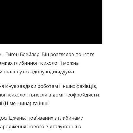
 - Ейген Блейлер. Він розглядав поняття
амках глибинної психології можна
 моральну складову індивідуума.
 існує завдяки роботам і інших фахівців,
ої психології внесли відомі неофройдисти:
 (Німеччина) та інші.
досліджень, пов'язаних з глибинами
 зародження нового відгалуження в