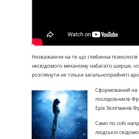
Незважаючи на те що глибинна психологія тр
несвідомого механізму набагато ширше, ніж
розглянути не тільки загальноприйняті арх
Сформований на пр
послідовників Фре
Еріх Зелігманів Ф
Само по собі нап
людської свідомос