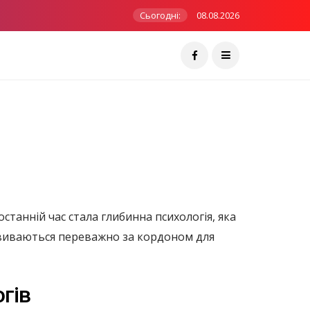
Сьогодні:
08.08.2026
анній час стала глибинна психологія, яка
озвиваються переважно за кордоном для
гів