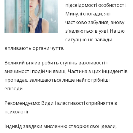
підсвідомості особистості.
Минулі спогади, які
частково забулися, знову
з'являються в уяві. На цю
ситуацію не завжди
впливають органи чуття.
Великий вплив робить ступінь важливості і
значимості подій чи явищ. Частина з цих інцидентів
пропадає, залишаються лише найпотрібніші
епізоди.
Рекомендуємо: Види і властивості сприйняття в
психології
Індивід завдяки мисленню створює свої ідеали,