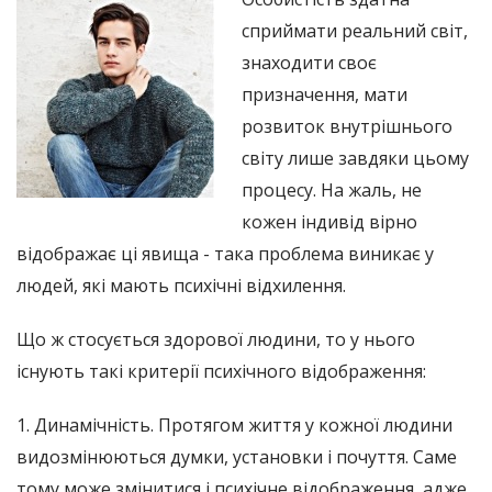
сприймати реальний світ,
знаходити своє
призначення, мати
розвиток внутрішнього
світу лише завдяки цьому
процесу. На жаль, не
кожен індивід вірно
відображає ці явища - така проблема виникає у
людей, які мають психічні відхилення.
Що ж стосується здорової людини, то у нього
існують такі критерії психічного відображення:
1. Динамічність. Протягом життя у кожної людини
видозмінюються думки, установки і почуття. Саме
тому може змінитися і психічне відображення, адже