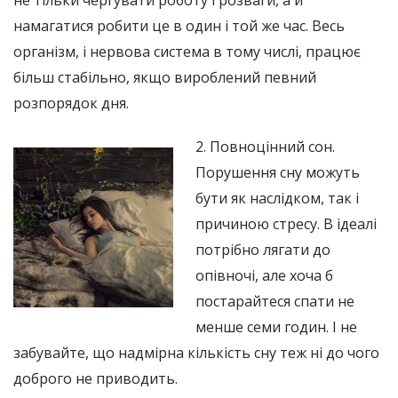
не тільки чергувати роботу і розваги, а й
намагатися робити це в один і той же час. Весь
організм, і нервова система в тому числі, працює
більш стабільно, якщо вироблений певний
розпорядок дня.
2. Повноцінний сон.
Порушення сну можуть
бути як наслідком, так і
причиною стресу. В ідеалі
потрібно лягати до
опівночі, але хоча б
постарайтеся спати не
менше семи годин. І не
забувайте, що надмірна кількість сну теж ні до чого
доброго не приводить.