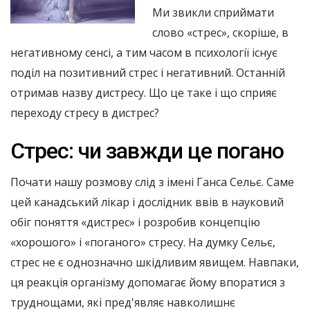
Ми звикли сприймати
слово «стрес», скоріше, в
негативному сенсі, а тим часом в психології існує
поділ на позитивний стрес і негативний. Останній
отримав назву дистресу. Що це таке і що сприяє
переходу стресу в дистрес?
Стрес: чи завжди це погано
Почати нашу розмову слід з імені Ганса Сельє. Саме
цей канадський лікар і дослідник ввів в науковий
обіг поняття «дистрес» і розробив концепцію
«хорошого» і «поганого» стресу. На думку Сельє,
стрес не є однозначно шкідливим явищем. Навпаки,
ця реакція організму допомагає йому впоратися з
труднощами, які пред'являє навколишнє