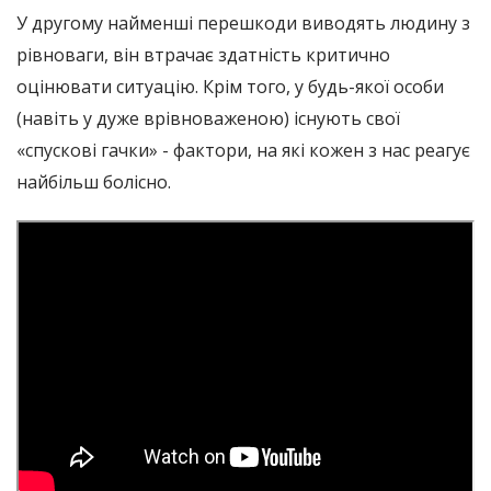
У другому найменші перешкоди виводять людину з
рівноваги, він втрачає здатність критично
оцінювати ситуацію. Крім того, у будь-якої особи
(навіть у дуже врівноваженою) існують свої
«спускові гачки» - фактори, на які кожен з нас реагує
найбільш болісно.