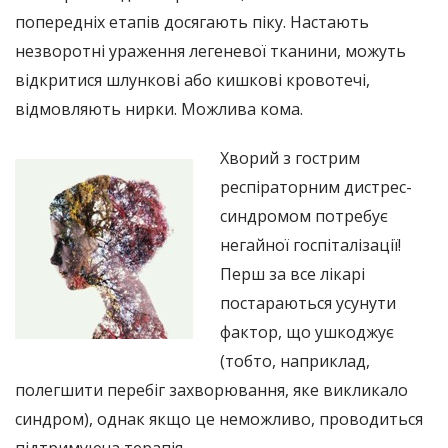
попередніх етапів досягають піку. Настають
незворотні ураження легеневої тканини, можуть
відкритися шлункові або кишкові кровотечі,
відмовляють нирки. Можлива кома.
Хворий з гострим
респіраторним дистрес-
синдромом потребує
негайної госпіталізації!
Перш за все лікарі
постараються усунути
фактор, що ушкоджує
(тобто, наприклад,
полегшити перебіг захворювання, яке викликало
синдром), однак якщо це неможливо, проводиться
підтримуюча терапія.