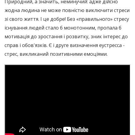
Природний, а значить, неминучий: адже дійсно
жодна людина не може повністю виключити стреси
зі свого життя. І це добре! Без «правильного» стресу
існування людей стало б монотонним, пропала б
мотивація до зростання і розвитку, зник інтерес до
справ і обов'язків. Є і друге визначення еустресса -
стрес, викликаний позитивними емоціями.