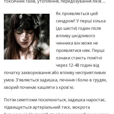
токсичних газів, утоплення, передозування ліків ....
Як проявляється цей
синдром? У перші кілька
(до шести) годин після
впливу шкідливого
чинника він може не
проявлятися ніяк. Перші
ознаки стають помітні
через 12-48 годин від
початку захворювання або впливу несприятливих
умов. З'являється задишка, печіння і болю в грудях,
хворий починає кашляти з кров'ю.
Потім симптоми посилюються, задишка наростає,
підвищується артеріальний тиск, мокрота