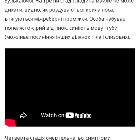
булькаючої. На третій стадії людина майже не може
дихати: видно, як роздуваються крила носа,
втягуються міжреберні проміжки. Особа набуває
попелясто-сірий відтінок, синіють мову і губи
(можливе посиніння інших ділянок тіла і слизових).
Четверта стадія смертельна, всі симптоми