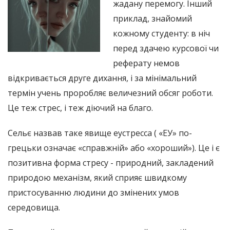
жадану перемогу. Інший
приклад, знайомий
кожному студенту: в ніч
перед здачею курсової чи
реферату немов
відкривається друге дихання, і за мінімальний
термін учень проробляє величезний обсяг роботи.
Це теж стрес, і теж діючий на благо.
Сельє назвав таке явище еустресса ( «ЕУ» по-
грецьки означає «справжній» або «хороший»). Це і є
позитивна форма стресу - природний, закладений
природою механізм, який сприяє швидкому
пристосуванню людини до змінених умов
середовища.