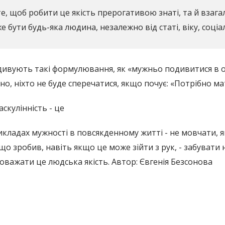
 те, щоб робити це якість прерогативою знаті, та й вза
ути будь-яка людина, незалежно від статі, віку, соціа
здивують такі формулювання, як «мужньо подивитися в оч
йно, ніхто не буде сперечатися, якщо почує: «Потрібно м
скулінність - це
икладах мужності в повсякденному житті - не мовчати, 
 що зробив, навіть якщо це може зійти з рук, - забувати н
поважати це людська якість. Автор: Євгенія Безсонова