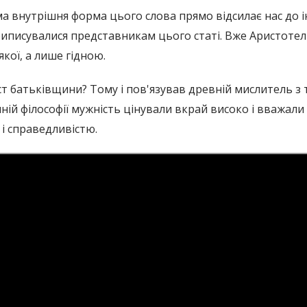
ма внутрішня форма цього слова прямо відсилає нас до інш
риписувалися представникам цього статі. Вже Аристотел
якої, а лише гідною.
ст батьківщини? Тому і пов'язував древній мислитель 
чній філософії мужність цінували вкрай високо і вважал
і справедливістю.