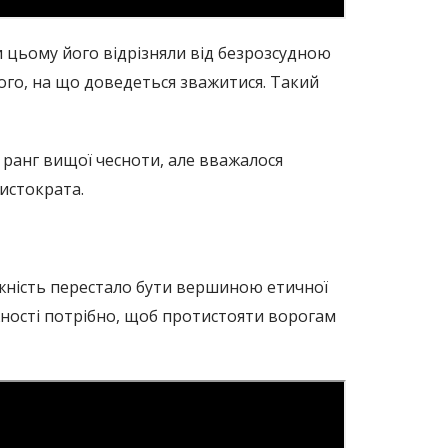
и цьому його відрізняли від безрозсудною
того, на що доведеться зважитися. Такий
в ранг вищої чесноти, але вважалося
истократа.
мужність перестало бути вершиною етичної
жності потрібно, щоб протистояти ворогам