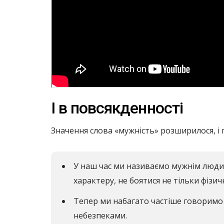
І в повсякденності
Значення слова «мужність» розширилося, і
У наш час ми називаємо мужнім людин
характеру, не боятися не тільки фізич
Тепер ми набагато частіше говоримо 
небезпеками.