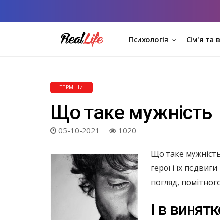
Психологія
Сім'я та 
ТЕРМІНИ
Що таке мужність
05-10-2021
1020
Що таке мужність
герої і їх подвиг
погляд, помітного
І в винятк