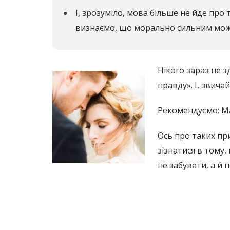
І, зрозуміло, мова більше не йде про
визнаємо, що морально сильним може б
Нікого зараз не 
правду». І, звича
Рекомендуємо: Ма
Ось про таких пр
зізнатися в тому,
не забувати, а й 