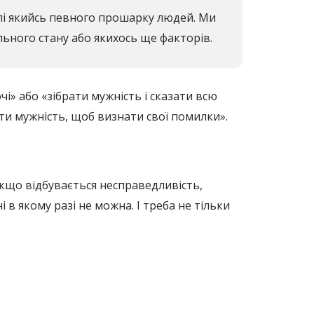
галі якийсь певного прошарку людей. Ми
льного стану або якихось ще факторів.
і» або «зібрати мужність і сказати всю
ати мужність, щоб визнати свої помилки».
якщо відбувається несправедливість,
і в якому разі не можна. І треба не тільки