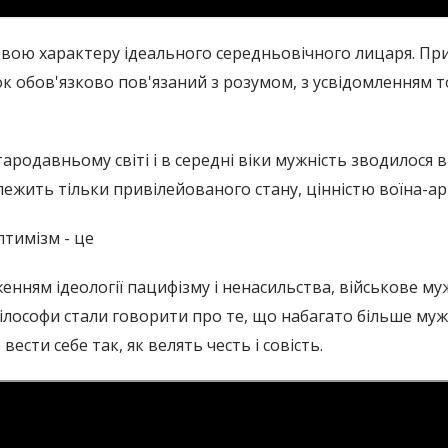
довою характеру ідеального середньовічного лицаря. Пр
ок обов'язково пов'язаний з розумом, з усвідомленням 
ародавньому світі і в середні віки мужність зводилося 
лежить тільки привілейованого стану, цінністю воїна-ар
тимізм - це
дженням ідеології пацифізму і ненасильства, військове 
філософи стали говорити про те, що набагато більше му
вести себе так, як велять честь і совість.