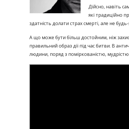
Дійсно, навіть са
які традиційно п
здатність долати страх смерті, але не будь-
А що може бути більш достойним, ніж захи
правильний образ дії під час битви. В анти
людини, поряд з поміркованістю, мудрістю 