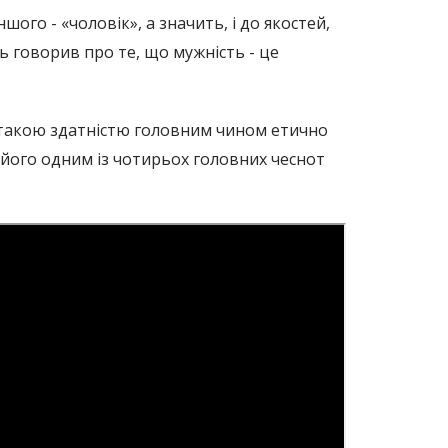
ого - «чоловік», а значить, і до якостей,
ь говорив про те, що мужність - це
з такою здатністю головним чином етично
и його одним із чотирьох головних чеснот