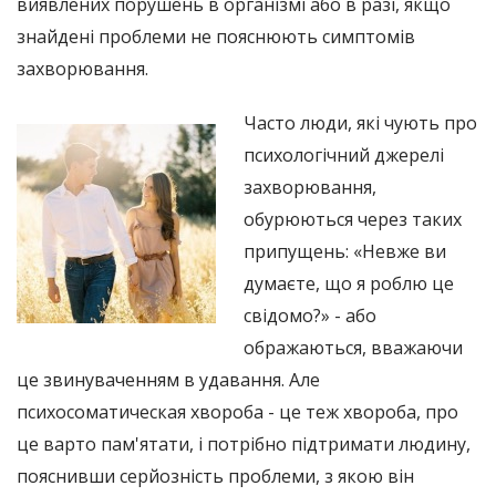
виявлених порушень в організмі або в разі, якщо
знайдені проблеми не пояснюють симптомів
захворювання.
Часто люди, які чують про
психологічний джерелі
захворювання,
обурюються через таких
припущень: «Невже ви
думаєте, що я роблю це
свідомо?» - або
ображаються, вважаючи
це звинуваченням в удавання. Але
психосоматическая хвороба - це теж хвороба, про
це варто пам'ятати, і потрібно підтримати людину,
пояснивши серйозність проблеми, з якою він