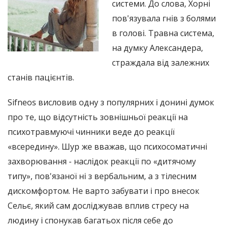
системи. До слова, Хорні
пов'язувала гнів з болями
в голові. Травна система,
на думку Александера,
страждала від залежних
станів пацієнтів.
Sifneos висловив одну з популярних і донині думок
про те, що відсутність зовнішньої реакції на
психотравмуючі чинники веде до реакції
«всередину». Шур же вважав, що психосоматичні
захворювання - наслідок реакції по «дитячому
типу», пов'язаної ні з вербальним, а з тілесним
дискомфортом. Не варто забувати і про внесок
Сельє, який сам досліджував вплив стресу на
людину і спонукав багатьох після себе до