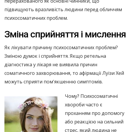
перерахованого як основні чинники, що
підвищують вразливість людини перед обличчям
психосоматичних проблем.
Зміна сприйняття і мислення
Як лікувати причину психосоматичних проблем?
Зміною думок і сприйняття. Якщо ретельна
діагностика у лікаря не виявила причин
соматичного захворювання, то афірмації Луїзи Хей
можуть сприяти пом'якшенню симптомів.
Чому? Психосоматичні
хвороби часто є
проханням про допомогу
або реакцією на сильний
стрес, який людина не