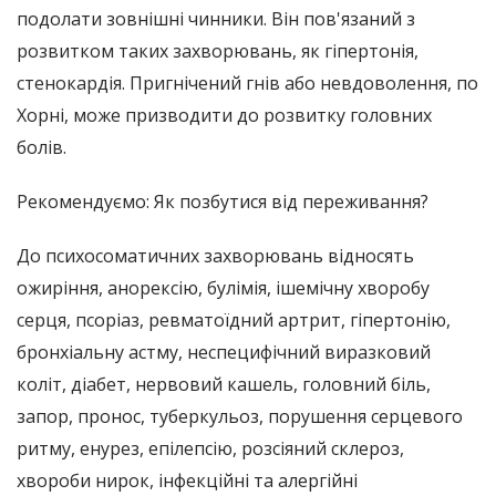
подолати зовнішні чинники. Він пов'язаний з
розвитком таких захворювань, як гіпертонія,
стенокардія. Пригнічений гнів або невдоволення, по
Хорні, може призводити до розвитку головних
болів.
Рекомендуємо: Як позбутися від переживання?
До психосоматичних захворювань відносять
ожиріння, анорексію, булімія, ішемічну хворобу
серця, псоріаз, ревматоїдний артрит, гіпертонію,
бронхіальну астму, неспецифічний виразковий
коліт, діабет, нервовий кашель, головний біль,
запор, пронос, туберкульоз, порушення серцевого
ритму, енурез, епілепсію, розсіяний склероз,
хвороби нирок, інфекційні та алергійні