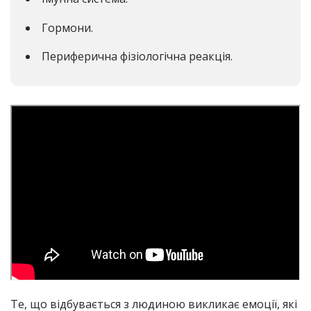
Гормони.
Периферична фізіологічна реакція.
Те, що відбувається з людиною викликає емоції, які