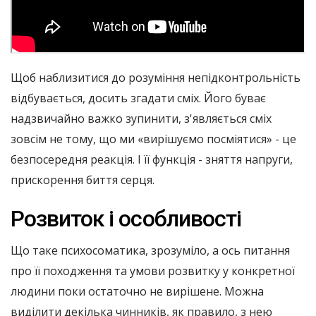
Щоб наблизитися до розуміння непідконтрольність
відбувається, досить згадати сміх. Його буває
надзвичайно важко зупинити, з'являється сміх
зовсім не тому, що ми «вирішуємо посміятися» - це
безпосередня реакція. І її функція - зняття напруги,
прискорення биття серця.
Розвиток і особливості
Що таке психосоматика, зрозуміло, а ось питання
про її походження та умови розвитку у конкретної
людини поки остаточно не вирішене. Можна
виділити декілька чинників, як правило, з нею