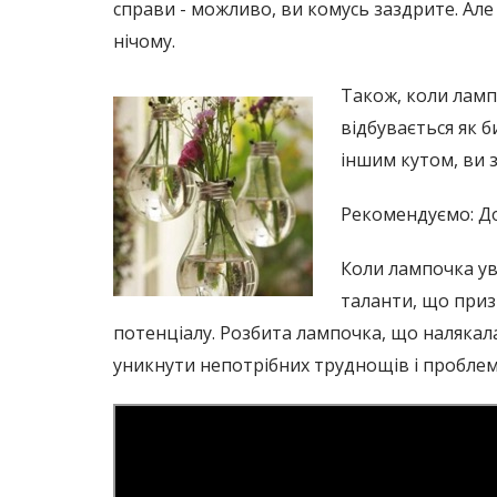
справи - можливо, ви комусь заздрите. Але 
нічому.
Також, коли лампі
відбувається як 
іншим кутом, ви з
Рекомендуємо: До
Коли лампочка уві
таланти, що приз
потенціалу. Розбита лампочка, що налякала
уникнути непотрібних труднощів і проблем