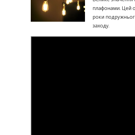
плафонами. Цей о
роки подружнього
заходу.