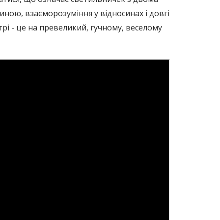
ною, взаєморозуміння у відносинах і довгі
рі - це на превеликий, гучному, веселому