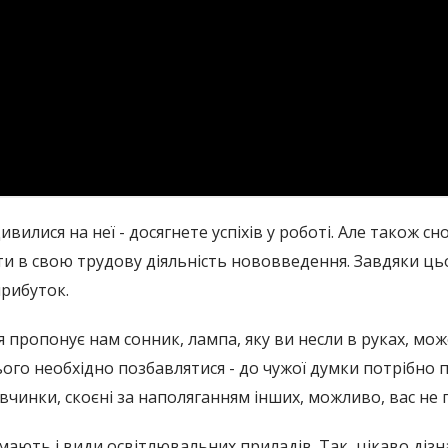
вилися на неї - досягнете успіхів у роботі. Але також сн
ти в свою трудову діяльність нововведення. Завдяки ц
рибуток.
 пропонує нам сонник, лампа, яку ви несли в руках, мо
ього необхідно позбавлятися - до чужої думки потрібно 
 вчинки, скоєні за наполяганням інших, можливо, вас не
мають і види освітлювальних приладів. Так, цікаво діз