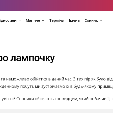
відносини
Магічне
Терміни
Імена
Сонник
про лампочку
та неможливо обійтися в даний час. З тих пір як було в
кденному побуті, ми зустрічаємо їх в будь-якому приміщ
 уві сні? Сонники обіцяють сновидцем, який побачив її, 