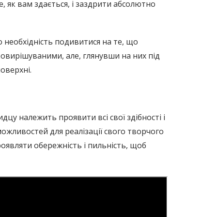
е, як вам здається, і заздрити абсолютно
о необхідність подивитися на те, що
ковирішуваними, але, глянувши на них під
поверхні.
идцу належить проявити всі свої здібності і
ожливостей для реалізації свого творчого
роявляти обережність і пильність, щоб