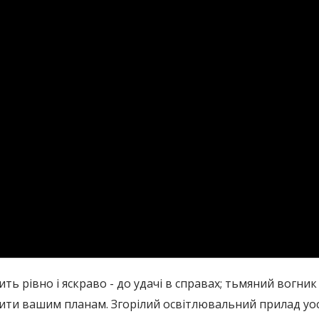
ить рівно і яскраво - до удачі в справах; тьмяний вогни
ти вашим планам. Згорілий освітлювальний прилад уос