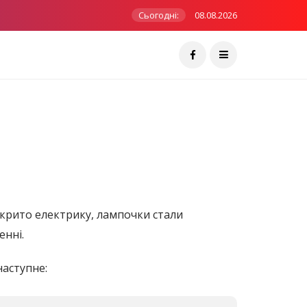
Сьогодні:
08.08.2026
ідкрито електрику, лампочки стали
енні.
наступне: