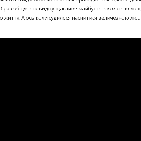
браз обіцяє сновидцу щасливе майбутнє з коханою люди
 життя. А ось коли судилося наснитися величезною люст