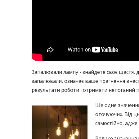
Запалювали лампу - знайдете своє щастя, ди
запалювали, означає ваше прагнення внес
результати роботи і отримати непоганий п
Ще одне значення
оточуючих. Від ц
самостійно, адже
Велике значення 