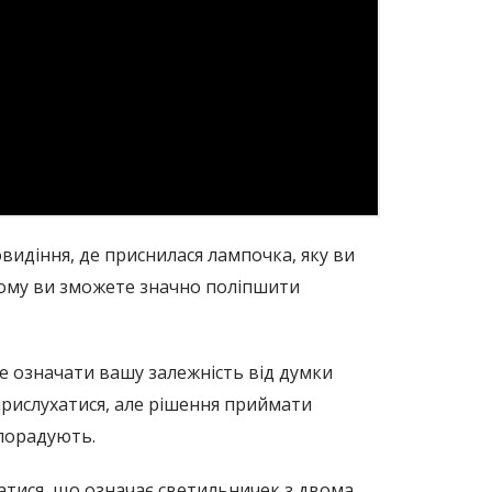
овидіння, де приснилася лампочка, яку ви
ьому ви зможете значно поліпшити
же означати вашу залежність від думки
прислухатися, але рішення приймати
 порадують.
натися, що означає светильничек з двома