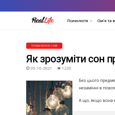
Психологія
Сім'я та 
ТЛУМАЧЕННЯ СНІВ
Як зрозуміти сон 
05-10-2021
1220
Без цього предме
незамінні в повся
А що, якщо вона є