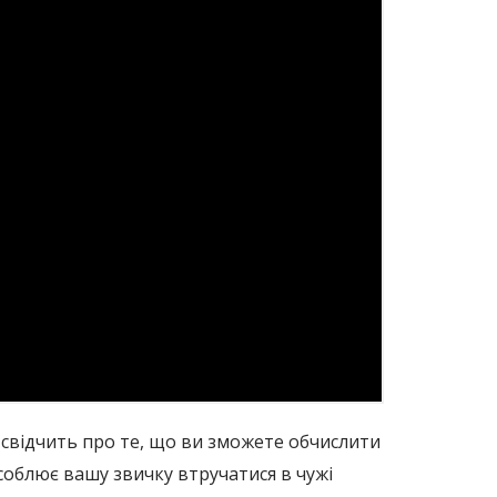
к свідчить про те, що ви зможете обчислити
облює вашу звичку втручатися в чужі