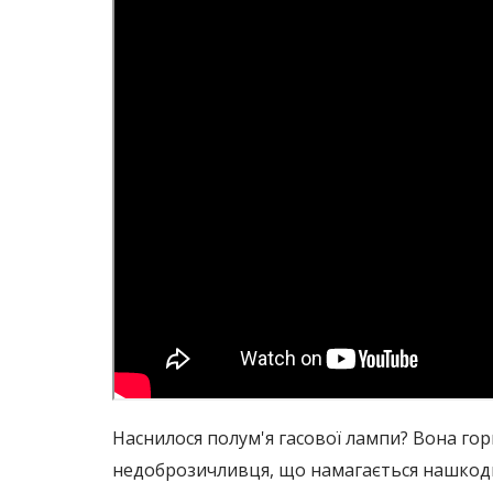
Наснилося полум'я гасової лампи? Вона гор
недоброзичливця, що намагається нашкоди