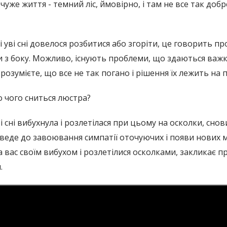
чуже життя - темний ліс, ймовірно, і там не все так добр
 уві сні довелося розбитися або згоріти, це говорить пр
би з боку. Можливо, існують проблеми, що здаються важ
розумієте, що все не так погано і рішення їх лежить на 
 чого сниться люстра?
 сні вибухнула і розлетілася при цьому на осколки, снов
веде до завоювання симпатії оточуючих і появи нових м
 вас своїм вибухом і розлетілися осколками, закликає п
.