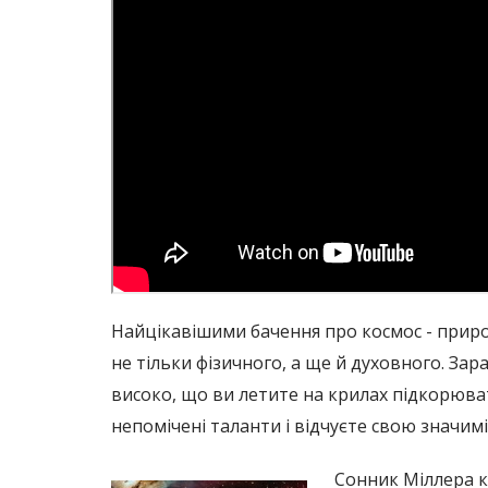
Найцікавішими бачення про космос - приро
не тільки фізичного, а ще й духовного. За
високо, що ви летите на крилах підкорюват
непомічені таланти і відчуєте свою значиміс
Сонник Міллера к