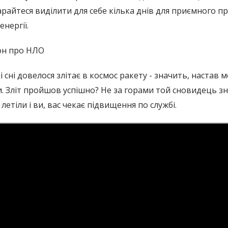
арайтеся виділити для себе кілька днів для приємного п
енергії.
он про НЛО
 сні довелося злітає в космос ракету - значить, настав 
 Зліт пройшов успішно? Не за горами той сновидець зн
етіли і ви, вас чекає підвищення по службі.