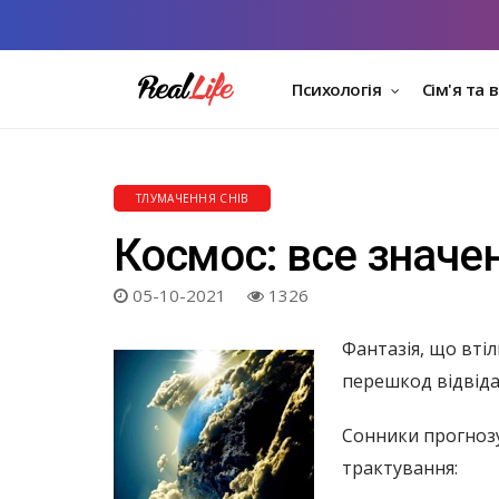
Психологія
Сім'я та 
ТЛУМАЧЕННЯ СНІВ
Космос: все значе
05-10-2021
1326
Фантазія, що вті
перешкод відвіда
Сонники прогнозу
трактування: