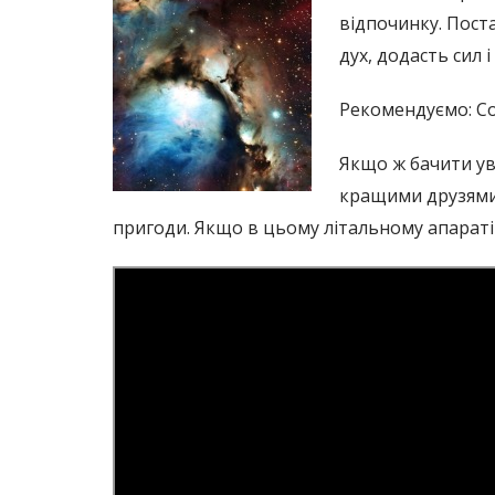
відпочинку. Пост
дух, додасть сил і 
Рекомендуємо: С
Якщо ж бачити уві
кращими друзями.
пригоди. Якщо в цьому літальному апараті л