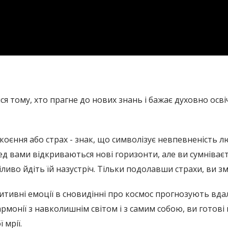
я тому, хто прагне до нових знань і бажає духовно осві
коєння або страх - знак, що символізує невпевненість л
д вами відкриваються нові горизонти, але ви сумніваєте
іливо йдіть їй назустріч. Тільки подолавши страхи, ви 
тивні емоції в сновидінні про космос прогнозують вдалу
монії з навколишнім світом і з самим собою, ви готові 
 мрії.