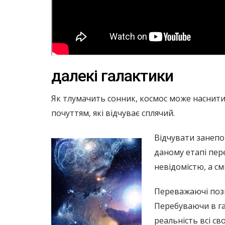
далекі галактики
Як тлумачить сонник, космос може наснитис
почуттям, які відчуває сплячий.
Відчувати занепо
даному етапі пере
невідомістю, а см
Переважаючі пози
Перебуваючи в гар
реальність всі свої