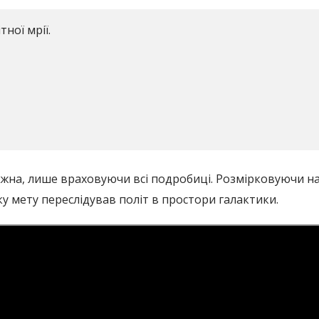
ної мрії.
на, лише враховуючи всі подробиці. Розмірковуючи над
яку мету переслідував політ в простори галактики.