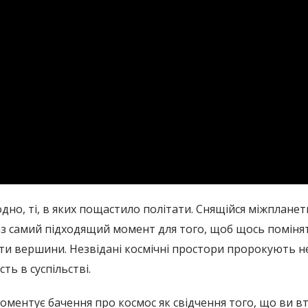
дно, ті, в яких пощастило політати. Снящійся міжплане
раз самий підходящий момент для того, щоб щось поміня
и вершини. Незвідані космічні простори пророкують нес
ть в суспільстві.
оментує бачення про космос як свідчення того, що ви вт