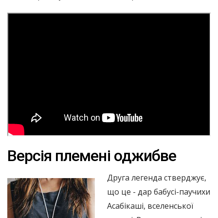
Версія племені оджибве
Друга легенда стверджує,
що це - дар бабусі-паучихи
Асабікаші, вселенської