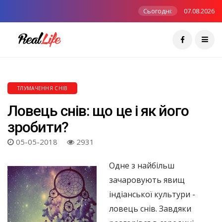
Сьогодні:
07.08.2026
ТЛУМАЧЕННЯ СНІВ
Ловець снів: що це і як його
зробити?
05-05-2018
2931
Одне з найбільш
зачаровують явищ
індіанської культури -
ловець снів. Завдяки