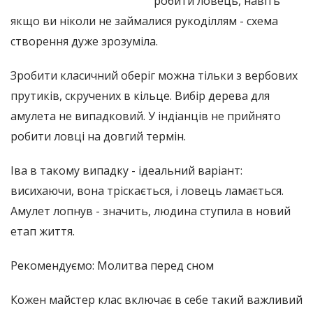
робити ловець, навіть
якщо ви ніколи не займалися рукоділлям - схема
створення дуже зрозуміла.
Зробити класичний оберіг можна тільки з вербових
прутиків, скручених в кільце. Вибір дерева для
амулета не випадковий. У індіанців не прийнято
робити ловці на довгий термін.
Іва в такому випадку - ідеальний варіант:
висихаючи, вона тріскається, і ловець ламається.
Амулет лопнув - значить, людина ступила в новий
етап життя.
Рекомендуємо: Молитва перед сном
Кожен майстер клас включає в себе такий важливий