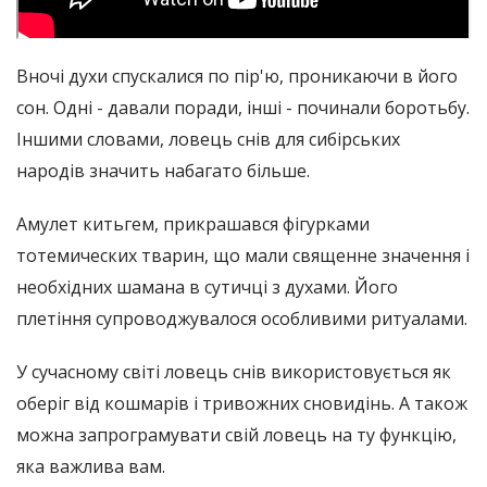
Вночі духи спускалися по пір'ю, проникаючи в його
сон. Одні - давали поради, інші - починали боротьбу.
Іншими словами, ловець снів для сибірських
народів значить набагато більше.
Амулет китьгем, прикрашався фігурками
тотемических тварин, що мали священне значення і
необхідних шамана в сутичці з духами. Його
плетіння супроводжувалося особливими ритуалами.
У сучасному світі ловець снів використовується як
оберіг від кошмарів і тривожних сновидінь. А також
можна запрограмувати свій ловець на ту функцію,
яка важлива вам.