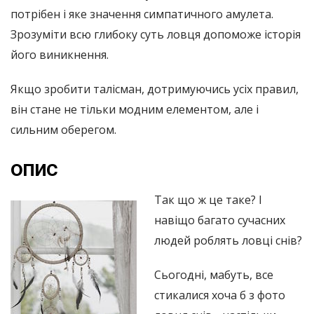
потрібен і яке значення симпатичного амулета.
Зрозуміти всю глибоку суть ловця допоможе історія
його виникнення.
Якщо зробити талісман, дотримуючись усіх правил,
він стане не тільки модним елементом, але і
сильним оберегом.
опис
Так що ж це таке? І
навіщо багато сучасних
людей роблять ловці снів?
Сьогодні, мабуть, все
стикалися хоча б з фото