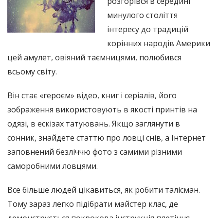
розгорівся в середині
минулого століття
інтересу до традицій
корінних народів Америки
цей амулет, овіяний таємницями, полюбився
всьому світу.
Він стає «героєм» відео, книг і серіалів, його
зображення використовують в якості принтів на
одязі, в ескізах татуювань. Якщо заглянути в
сонник, знайдете статтю про ловці снів, а Інтернет
заповнений безліччю фото з самими різними
саморобними ловцями.
Все більше людей цікавиться, як робити талісман.
Тому зараз легко підібрати майстер клас, де