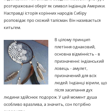
розтиражовані оберіг як символ індіанців Америки.
Насправді історія корінних народів Сибіру
розповідає про схожий талісман. Він називається
китьгем.
В цілому принцип
плетіння однаковий,
основна відмінність - в
призначенні: індіанський
ловець - амулет,
призначений для всіх
людей. Індіанці вірили, що
після засипання дух
людини здійснює подорож. У цей момент душа
особливо вразлива, а значить, сон потрібно