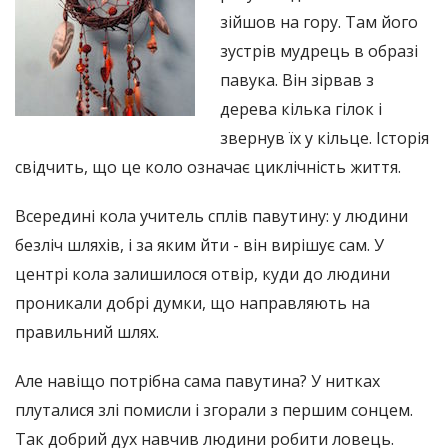
зійшов на гору. Там його
зустрів мудрець в образі
павука. Він зірвав з
дерева кілька гілок і
звернув їх у кільце. Історія
свідчить, що це коло означає циклічність життя.
Всередині кола учитель сплів павутину: у людини
безліч шляхів, і за яким йти - він вирішує сам. У
центрі кола залишилося отвір, куди до людини
проникали добрі думки, що направляють на
правильний шлях.
Але навіщо потрібна сама павутина? У нитках
плуталися злі помисли і згорали з першим сонцем.
Так добрий дух навчив людини робити ловець.