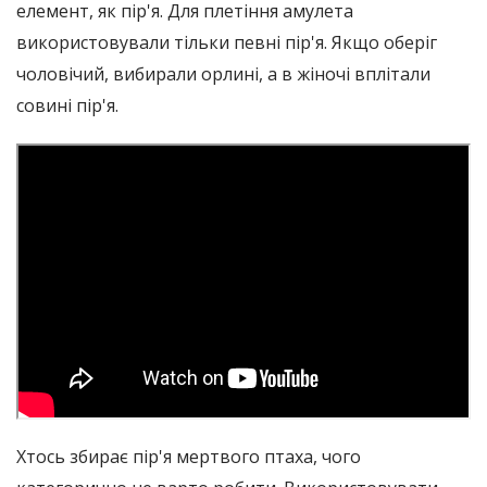
елемент, як пір'я. Для плетіння амулета
використовували тільки певні пір'я. Якщо оберіг
чоловічий, вибирали орлині, а в жіночі вплітали
совині пір'я.
Хтось збирає пір'я мертвого птаха, чого