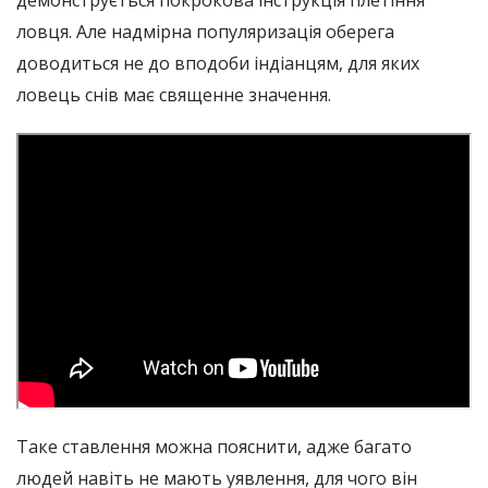
демонструється покрокова інструкція плетіння
ловця. Але надмірна популяризація оберега
доводиться не до вподоби індіанцям, для яких
ловець снів має священне значення.
Таке ставлення можна пояснити, адже багато
людей навіть не мають уявлення, для чого він