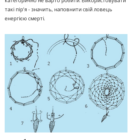
категорично не варто робити. Використовувати
такі пір'я - значить, наповнити свій ловець
енергією смерті.