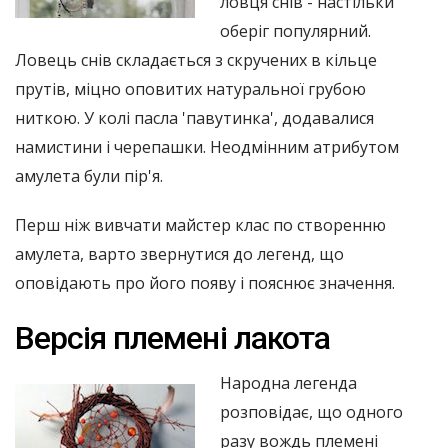
ловця снів - настільки
оберіг популярний.
Ловець снів складається з скручених в кільце
прутів, міцно оповитих натуральної грубою
ниткою. У колі пасла 'павутинка', додавалися
намистини і черепашки. Неодмінним атрибутом
амулета були пір'я.
Перш ніж вивчати майстер клас по створенню
амулета, варто звернутися до легенд, що
оповідають про його появу і пояснює значення.
Версія племені лакота
Народна легенда
розповідає, що одного
разу вождь племені