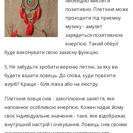
необхідно мислити
позитивно. Плетіння може
проходити під приємну
музику - амулет
зарядиться позитивною
енергією. Такий оберіг
буде виконувати свою захисну функцію.
5. Не забудьте зробити верхню петлю, за яку ви
будете вішати ловець. До слова, куди повісити
виріб? Краще - біля ліжка або на люстру.
Плетіння ловця снів - захоплююче заняття, яке
наповнює особливою енергією. Кожен надає йому
своє індивідуальне значення - таке, яке відображає
внутрішній настрій і очікування. Ловець снів своїми
руками може стати чудовим сюрпризом для