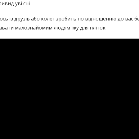
ивид уві сні
хтось із друзів або колег зробить по відношенню до вас
давати малознайомим людям їжу для пліток.