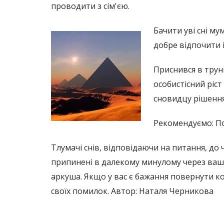
проводити з сім'єю.
Бачити уві сні му
добре відпочити 
Приснився в трун
особистісний ріст
сновидцу рішення
Рекомендуємо: По
Тлумачі снів, відповідаючи на питання, до 
припинені в далекому минулому через вашог
аркуша. Якщо у вас є бажання повернути ко
своїх помилок. Автор: Наталя Черникова