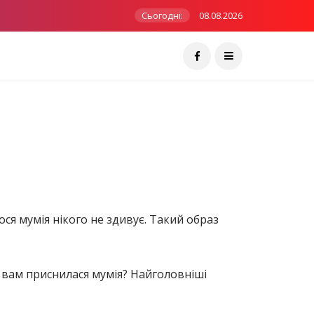
Сьогодні:
08.08.2026
ся мумія нікого не здивує. Такий образ
 вам приснилася мумія? Найголовніші