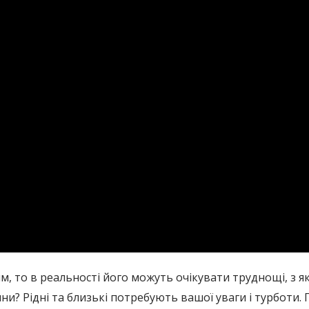
, то в реальності його можуть очікувати труднощі, з я
? Рідні та близькі потребують вашої уваги і турботи. 