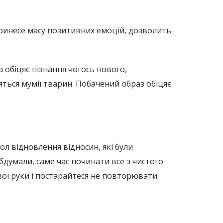
а принесе масу позитивних емоцій, дозволить
 обіцяє пізнання чогось нового,
няться мумії тварин. Побачений образ обіцяє
ол відновлення відносин, які були
бдумали, саме час починати все з чистого
свої руки і постарайтеся не повторювати