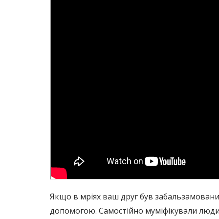
Якщо в мріях ваш друг був забальзамованим
допомогою. Самостійно муміфікували людини