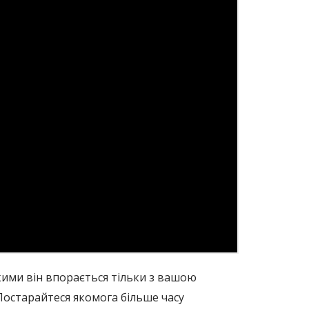
кими він впорається тільки з вашою
Постарайтеся якомога більше часу