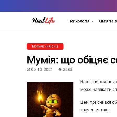
Психологія
Сім'я та 
ТЛУМАЧЕННЯ СНІВ
Мумія: що обіцяє с
05-10-2021
2283
Наші сновидіння 
може налякати сп
Цей приснився об
значення такі: