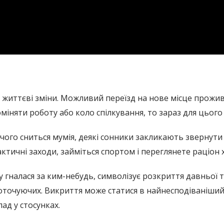
ні життєві зміни. Можливий переїзд на нове місце прож
міняти роботу або коло спілкування, то зараз для цього
чого сниться мумія, деякі сонники закликають звернути 
ктичні заходи, займіться спортом і переглянете раціон 
у гналася за ким-небудь, символізує розкриття давньої т
оточуючих. Викриття може статися в найнесподіваніши
ад у стосунках.