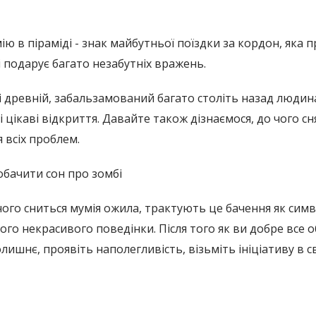
мію в піраміді - знак майбутньої поїздки за кордон, як
і подарує багато незабутніх вражень.
і древній, забальзамований багато століть назад людина
 і цікаві відкриття. Давайте також дізнаємося, до чого с
 всіх проблем.
бачити сон про зомбі
чого сниться мумія ожила, трактують це бачення як симв
о некрасивого поведінки. Після того як ви добре все о
лишнє, проявіть наполегливість, візьміть ініціативу в 