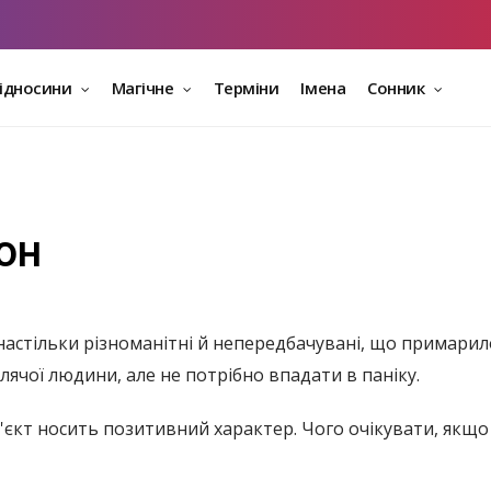
відносини
Магічне
Терміни
Імена
Сонник
он
настільки різноманітні й непередбачувані, що примарило
лячої людини, але не потрібно впадати в паніку.
'єкт носить позитивний характер. Чого очікувати, якщо