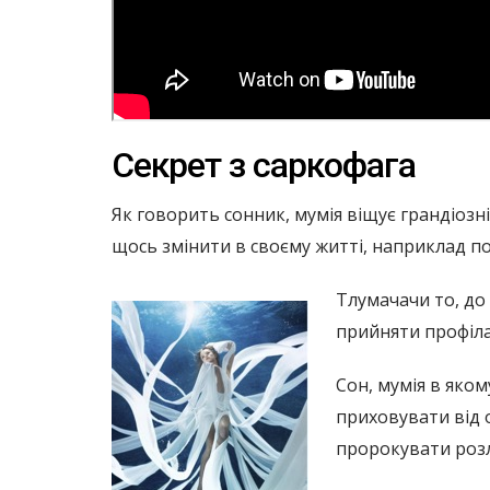
Секрет з саркофага
Як говорить сонник, мумія віщує грандіоз
щось змінити в своєму житті, наприклад по
Тлумачачи то, до 
прийняти профіла
Сон, мумія в яком
приховувати від 
пророкувати розл