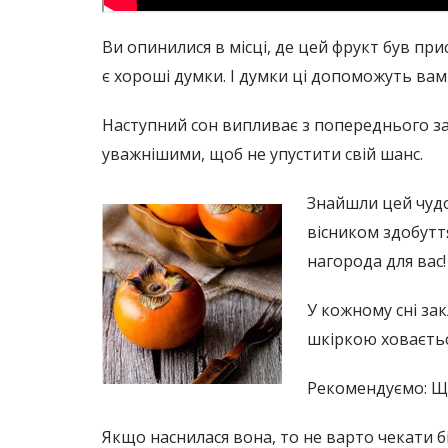
Ви опинилися в місці, де цей фрукт був пр
є хороші думки. І думки ці допоможуть вам
Наступний сон випливає з попереднього за 
уважнішими, щоб не упустити свій шанс.
Знайшли цей чудов
вісником здобутт
нагорода для вас
У кожному сні за
шкіркою ховаєтьс
Рекомендуємо: Що 
Якщо наснилася вона, то не варто чекати б