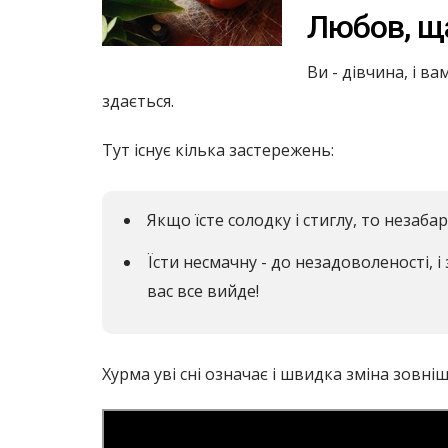
Любов, ща
Ви - дівчина, і в
здається.
Тут існує кілька застережень:
Якщо їсте солодку і стиглу, то незаб
Їсти несмачну - до незадоволеності, і
вас все вийде!
Хурма уві сні означає і швидка зміна зовн