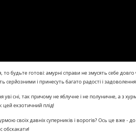
, то будьте готові: амурні справи не змусять себе довг
ть серйозними і принесуть багато радості і задоволення
 уві сні, так причому не яблучне і не полуничне, а з хур
як цей екзотичний плід!
урмою своїх давніх суперників і ворогів? Ось це вже - до 
ас обскакати!