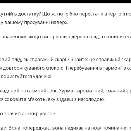
исутній в достатку? Що ж, потрібно перестати вперто іг
 у вашому просуванні наверх.
значенням: якщо ви зірвали з дерева плід, то опинитес
ий плід, як справжній скарб? Знайте: це справжній скар
я довгоочікуваного спокою, і перебування в гармонії з 
! Користуйтеся удачею!
кладений потаємний сенс. Хурма - ароматний, смачний фр
я соковита м'якоть, яку з'їдаєш з насолодою.
значить: інжир уві сні?
іди. Вона попереджає, вона надихає на нові починання, 