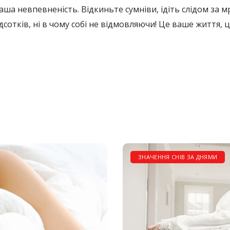
ша невпевненість. Відкиньте сумніви, ідіть слідом за мрі
дсотків, ні в чому собі не відмовляючи! Це ваше життя, 
ЗНАЧЕННЯ СНІВ ЗА ДНЯМИ