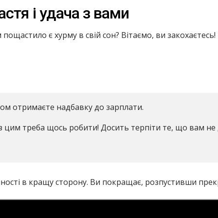
стя і удача з вами
ам пощастило є хурму в свій сон? Вітаємо, ви закохаєтесь
аром отримаєте надбавку до зарплати.
 з цим треба щось робити! Досить терпіти те, що вам не 
ішності в кращу сторону. Ви покращає, розпустивши пре