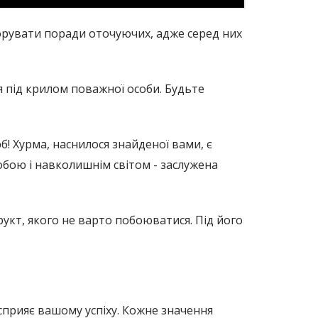
норувати поради оточуючих, адже серед них
я під крилом поважної особи. Будьте
б! Хурма, наснилося знайденої вами, є
собою і навколишнім світом - заслужена
укт, якого не варто побоюватися. Під його
сприяє вашому успіху. Кожне значення