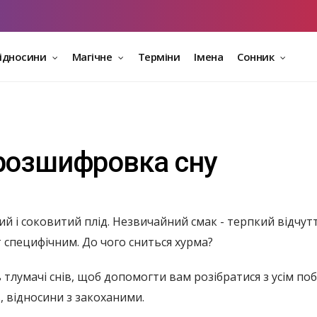
відносини
Магічне
Терміни
Імена
Сонник
 розшифровка сну
ий і соковитий плід. Незвичайний смак - терпкий відчут
 специфічним. До чого сниться хурма?
ь тлумачі снів, щоб допомогти вам розібратися з усім по
, відносини з закоханими.