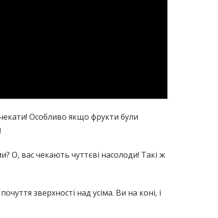
о чекати! Особливо якщо фрукти були
!
ми? О, вас чекають чуттєві насолоди! Такі ж
почуття зверхності над усіма. Ви на коні, і