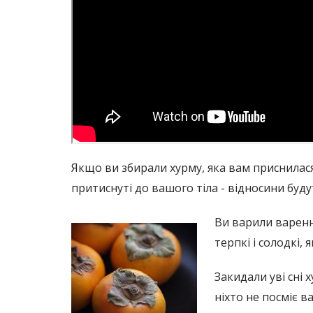
Якщо ви збирали хурму, яка вам приснилася
притиснуті до вашого тіла - відносини буду
Ви варили варення
терпкі і солодкі, 
Закидали уві сні х
ніхто не посміє в