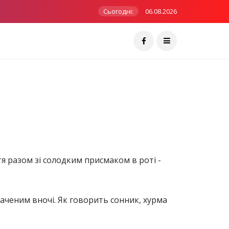
Сьогодні:
06.08.2026
тя разом зі солодким присмаком в роті -
баченим вночі. Як говорить сонник, хурма