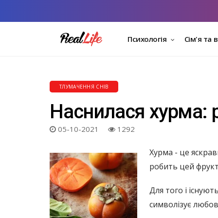
Психологія
Сім'я та 
ТЛУМАЧЕННЯ СНІВ
Наснилася хурма:
05-10-2021
1292
Хурма - це яскрав
робить цей фрукт
Для того і існуют
символізує любов