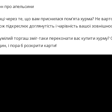
он про апельсини
нці через те, що вам приснилася пом'ята хурма? Не варт
акож підкреслює доглянутість і чарівність вашої зовнішнос
е умілий торгаш зміг-таки переконати вас купити хурму?
дин, і пора б розкрити карти!