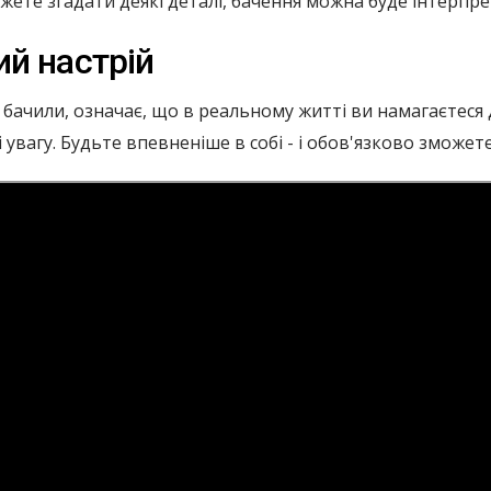
жете згадати деякі деталі, бачення можна буде інтерпре
й настрій
 бачили, означає, що в реальному житті ви намагаєтеся
 увагу. Будьте впевненіше в собі - і обов'язково зможет