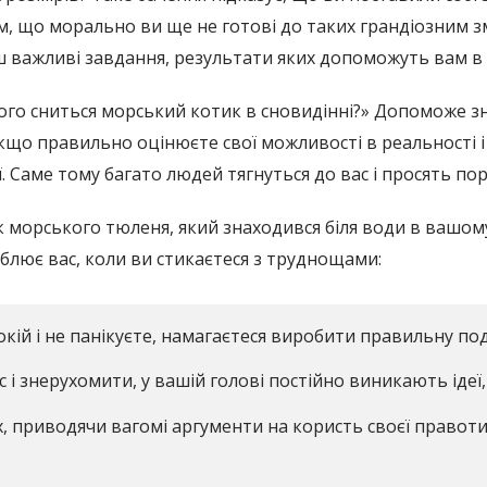
, що морально ви ще не готові до таких грандіозним зм
нш важливі завдання, результати яких допоможуть вам в
ого сниться морський котик в сновидінні?» Допоможе зн
якщо правильно оцінюєте свої можливості в реальності 
ї. Саме тому багато людей тягнуться до вас і просять пор
к морського тюленя, який знаходився біля води в вашому
облює вас, коли ви стикаєтеся з труднощами:
окій і не панікуєте, намагаєтеся виробити правильну по
і знерухомити, у вашій голові постійно виникають ідеї, 
, приводячи вагомі аргументи на користь своєї правоти