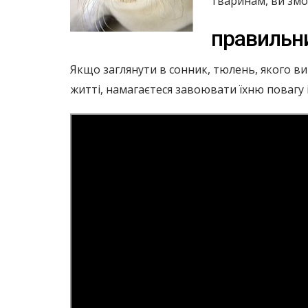
тваринам, ви змо
правильни
Якщо заглянути в сонник, тюлень, якого ви
житті, намагаєтеся завоювати їхню повагу і