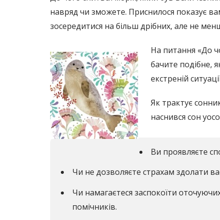
навряд чи зможете. Приснилося показує вам
зосередитися на більш дрібних, але не ме
На питання «До ч
бачите подібне, 
екстреній ситуаці
Як трактує сонни
наснився сон уос
Ви проявляєте сп
Чи не дозволяєте страхам здолати вас 
Чи намагаєтеся заспокоїти оточуючих
помічників.