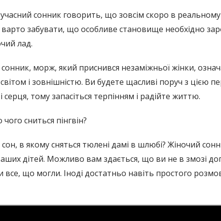
учасний сонник говорить, що зовсім скоро в реальному 
 не варто забувати, що особливе становище необхідно з
чий лад.
сонник, морж, який приснився незаміжньої жінки, означа
 світом і зовнішністю. Ви будете щасливі поруч з цією 
 серця, тому запасіться терпінням і радійте життю.
 чого сниться пінгвін?
сон, в якому сняться тюлені дамі в шлюбі? Жіночий сонн
ваших дітей. Можливо вам здається, що ви не в змозі до
ли все, що могли. Іноді достатньо навіть простого роз