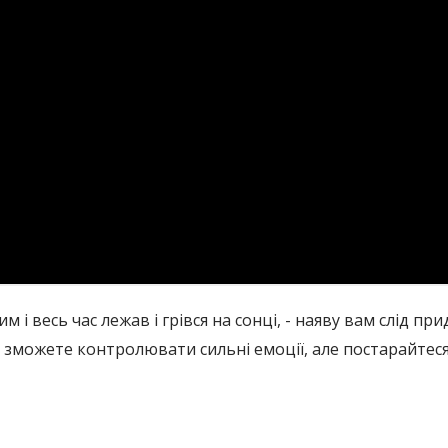
 і весь час лежав і грівся на сонці, - наяву вам слід пр
 зможете контролювати сильні емоції, але постарайтеся