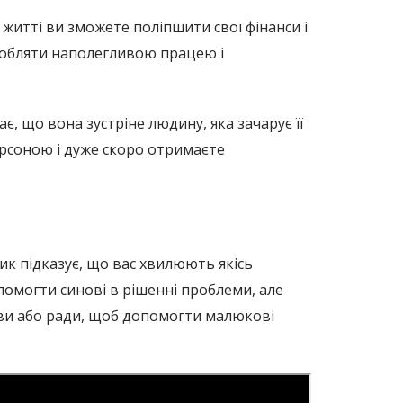
житті ви зможете поліпшити свої фінанси і
аробляти наполегливою працею і
є, що вона зустріне людину, яка зачарує її
персоною і дуже скоро отримаєте
ик підказує, що вас хвилюють якісь
помогти синові в рішенні проблеми, але
мови або ради, щоб допомогти малюкові