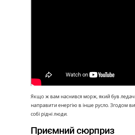
Якщо ж вам наснився морж, який був ледачим
направити енергію в інше русло. Згодом ви
собі рідні люди.
Приємний сюрприз