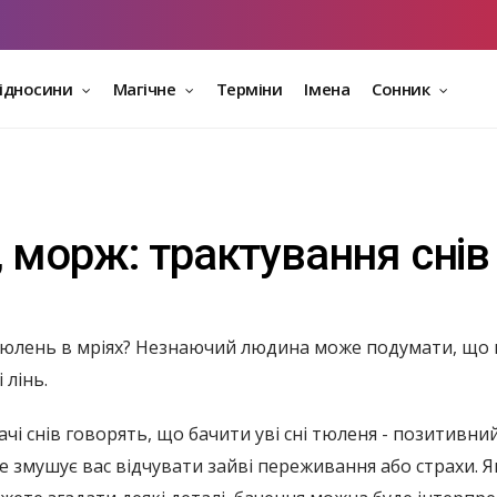
відносини
Магічне
Терміни
Імена
Сонник
 морж: трактування снів
тюлень в мріях? Незнаючий людина може подумати, що п
 лінь.
чі снів говорять, що бачити уві сні тюленя - позитивни
е змушує вас відчувати зайві переживання або страхи.