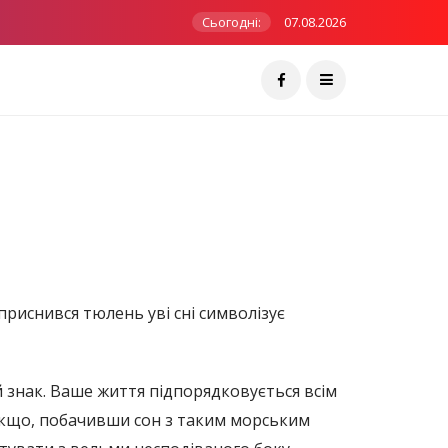
Сьогодні:
07.08.2026
риснився тюлень уві сні символізує
й знак. Ваше життя підпорядковується всім
 Якщо, побачивши сон з таким морським