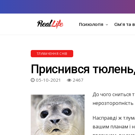
Психологія
Сім'я та 
ТЛУМАЧЕННЯ СНІВ
Приснився тюлень,
05-10-2021
2467
До чого сниться 
нерозторопність і
Насправді ж тлума
вашим планам і н