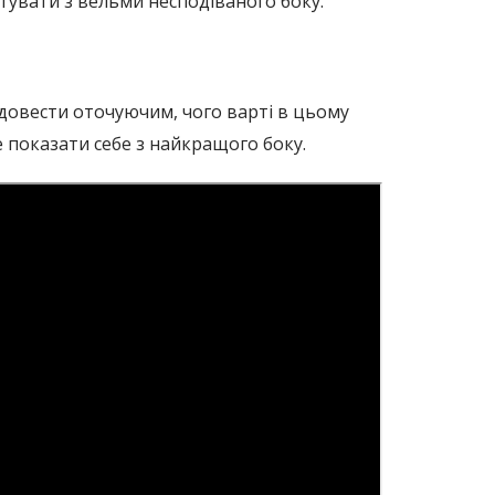
тувати з вельми несподіваного боку.
 довести оточуючим, чого варті в цьому
е показати себе з найкращого боку.