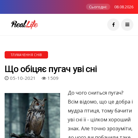
Сьогодні:
08.08.2026
ТЛУМАЧЕННЯ СНІВ
Що обіцяє пугач уві сні
05-10-2021
1509
До чого сниться пугач?
Всім відомо, що це добра і
мудра птиця, тому бачити
уві сні її - цілком хороший
знак. Але точно зрозуміти,
до чого ви побачили таке