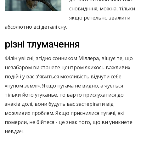
сновидіння, можна, тільки
якщо ретельно зважити
абсолютно всі деталі сну.
різні тлумачення
Філін уві сні, згідно сонником Міллера, віщує те, що
незабаром ви станете центром якихось важливих
подій і у вас з'явиться можливість відчути себе
«пупом землі». Якщо пугача не видно, а чується
тільки його угуканье, то варто прислухатися до
знаків долі, вони будуть вас застерігати від
можливих проблем. Якщо приснилися пугачі, які
померли, не бійтеся - це знак того, що ви уникнете
невдач.