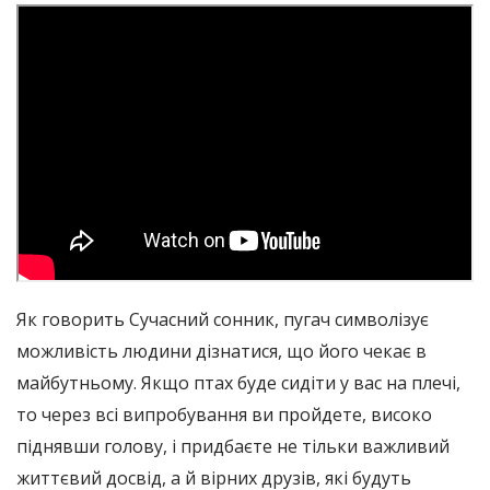
Як говорить Сучасний сонник, пугач символізує
можливість людини дізнатися, що його чекає в
майбутньому. Якщо птах буде сидіти у вас на плечі,
то через всі випробування ви пройдете, високо
піднявши голову, і придбаєте не тільки важливий
життєвий досвід, а й вірних друзів, які будуть