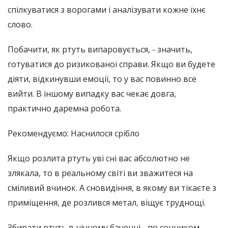
спілкуватися з ворогами і аналізувати кожне їхнє
слово.
Побачити, як ртуть випаровується, - значить,
готуватися до ризикованої справи. Якщо ви будете
діяти, відкинувши емоції, то у вас повинно все
вийти. В іншому випадку вас чекає довга,
практично даремна робота.
Рекомендуємо: Наснилося срібло
Якщо розлита ртуть уві сні вас абсолютно не
злякала, то в реальному світі ви зважитеся на
сміливий вчинок. А сновидіння, в якому ви тікаєте з
приміщення, де розлився метал, віщує труднощі.
Збирати ртуть в нічному баченні - по сонником,