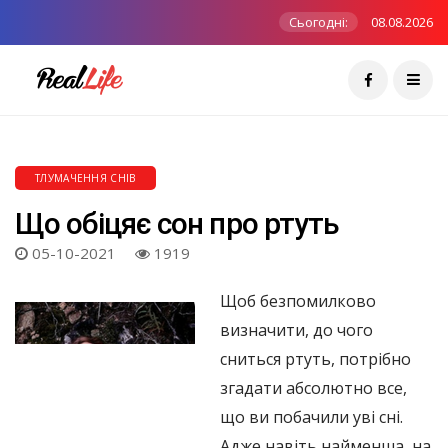
Сьогодні:
08.08.2026
ТЛУМАЧЕННЯ СНІВ
Що обіцяє сон про ртуть
05-10-2021
1919
Щоб безпомилково
визначити, до чого
сниться ртуть, потрібно
згадати абсолютно все,
що ви побачили уві сні.
Адже навіть найменша, на