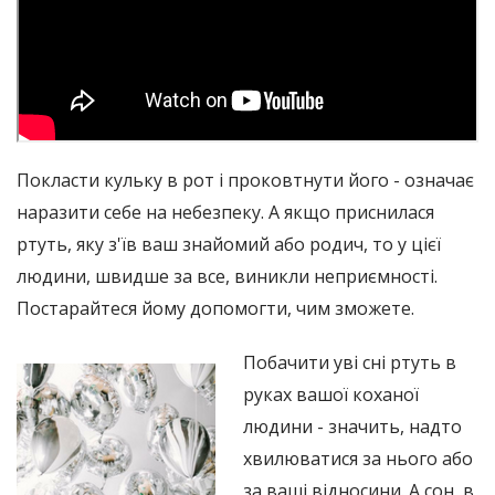
Покласти кульку в рот і проковтнути його - означає
наразити себе на небезпеку. А якщо приснилася
ртуть, яку з'їв ваш знайомий або родич, то у цієї
людини, швидше за все, виникли неприємності.
Постарайтеся йому допомогти, чим зможете.
Побачити уві сні ртуть в
руках вашої коханої
людини - значить, надто
хвилюватися за нього або
за ваші відносини. А сон, в