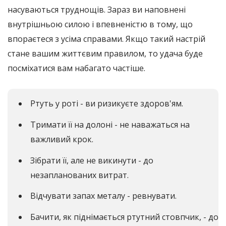
насуваються труднощів. Зараз ви наповнені
внутрішньою силою і впевненістю в тому, що
впораєтеся з усіма справами. Якщо такий настрій
стане вашим життєвим правилом, то удача буде
посміхатися вам набагато частіше.
Ртуть у роті - ви ризикуєте здоров'ям.
Тримати її на долоні - не наважаться на
важливий крок.
Зібрати її, але не викинути - до
незапланованих витрат.
Відчувати запах металу - ревнувати.
Бачити, як піднімається ртутний стовпчик, - до