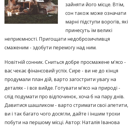
зайняти його місце. Втім,
сон також може означати
марні підступи ворогів, які
принесуть їм великі
неприємності. Пригощати недоброзичливця
смаженим - здобути перемогу над ним.
Новітній сонник. Сниться добре просмажене м'ясо -
вас чекає фінансовий успіх. Сире - ви не до кінця
продумали план дій, варто загострити увагу на
деталях - і все вийде. Готувати м'ясо на природі -
слід подумати про відпочинок, хоча б на пару днів.
Давитися шашликом - варто стримати свої апетити,
ви і так багато чого досягли, дайте і іншим трохи
побути на першому місці. Автор: Наталія Іванова