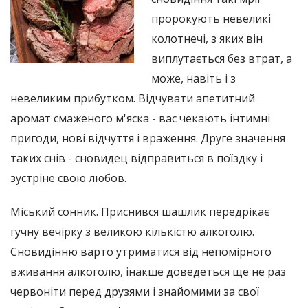
пророкують невеликі
колотнечі, з яких він
виплутається без втрат, а
може, навіть і з
невеликим прибутком. Відчувати апетитний
аромат смаженого м'яска - вас чекають інтимні
пригоди, нові відчуття і враження. Друге значення
таких снів - сновидец відправиться в поїздку і
зустріне свою любов.
Міський сонник. Приснився шашлик передрікає
гучну вечірку з великою кількістю алкоголю.
Сновидінню варто утриматися від непомірного
вживання алкоголю, інакше доведеться ще не раз
червоніти перед друзями і знайомими за свої