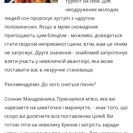
турбот на себе. Для
неодружених молодих
людей сон пророкує зустріч з «другою
половинкою». Якщо в мріях сновидіння
пригощають цим блюдом - можливо, доведеться
стати свідком неприємної сцени, втім, вам це нічим
не загрожує. Друге значення - знайомий запропонує
взяти участь у невеличкій авантюрі, яка може
поставити вас в незручне становище.
Рекомендуємо: До чого сниться пікнік?
Сонник Мандрівника. Приснилося м'ясо, яке ви
нарезаете на шматочки і маринуєте, - знак того, що
скоро ви досягнете всіх поставлених цілей. Ви
готові піти на невелику брехня і хитрість заради