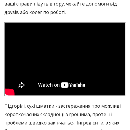
ваші справи підуть в гору, чекайте допомоги від
друзів або колег по роботі.
Підгорілі, сухі шматки - застереження про можливі
короткочасних складнощі з грошима, проте ці
проблеми швидко закінчаться. Інгредієнти, з яких