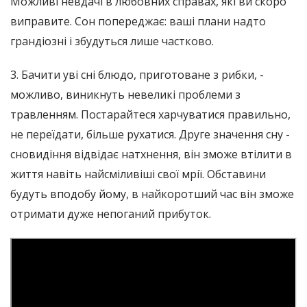
Можливі невдачі в любовних справах, які ви скоро
виправите. Сон попереджає: ваші плани надто
грандіозні і збудуться лише частково.
3. Бачити уві сні блюдо, приготоване з рибки, -
можливо, виникнуть невеликі проблеми з
травленням. Постарайтеся харчуватися правильно,
не переїдати, більше рухатися. Друге значення сну -
сновидіння відвідає натхнення, він зможе втілити в
життя навіть найсміливіші свої мрії. Обставини
будуть вподобу йому, в найкоротший час він зможе
отримати дуже непоганий прибуток.