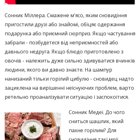
Сонник Міллера. Смажене м'ясо, яким сновидіння
пригостили друзі або знайомі, обіцяє одержання
подарунка або приємний сюрприз. Якщо частування
забрали - позбудетеся від неприємностей або
давнього недруга. Якщо блюдо приготовлено з
овочів - належить дуже сильно здивуватися вчинків
людини, якого ви давно знаєте. На шампур
нанизаний тільки горілий цибулю - сновидец надто
зациклена на вирішенні неіснуючих проблем, варто
ретельно проаналізувати ситуацію і заспокоїтися.
Сонник Медеї. До чого
сниться шашлик, який
пахне горілим? Для
сновидіння такі мрії