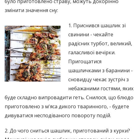
було приготовлено страву, можуть докорінно
змінити значення сну:
1. Приснився шашлик зі
свинини - чекайте
радісних турбот, великий,
галасливої ​​вечірки.
Пригощатися
шашличками з баранини -
сновидцу чекає зустріч з
небажаними гостями, яких
буде складно випровадити геть. Снилося, що блюдо
приготовлено з м'яса дикого тваринного, - будете
дивуватися несподіваного повороту подій.
2. До чого сниться шашлик, приготований з курки?