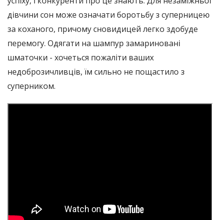
успіху, і конкуренти про це знають. Для незаміжньої
дівчини сон може означати боротьбу з суперницею
за коханого, причому сновидицей легко здобуде
перемогу. Одягати на шампур замариновані
шматочки - хочеться пожаліти ваших
недоброзичливців, їм сильно не пощастило з
суперником.