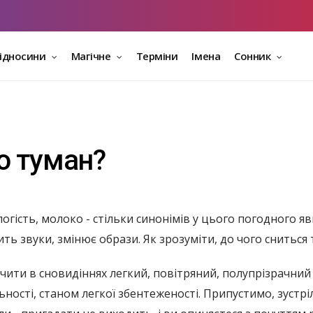
відносини
Магічне
Терміни
Імена
Сонник
о туман?
логість, молоко - стільки синонімів у цього погодного 
ть звуки, змінює образи. Як зрозуміти, до чого сниться
чити в сновидіннях легкий, повітряний, полупрізрачний 
ьності, станом легкої збентеженості. Припустимо, зустр