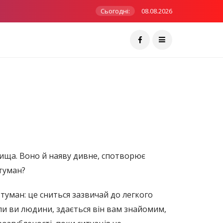
Сьогодні:
08.08.2026
явища. Воно й наяву дивне, спотворює
 туман?
туман: це сниться зазвичай до легкого
іли ви людини, здається він вам знайомим,