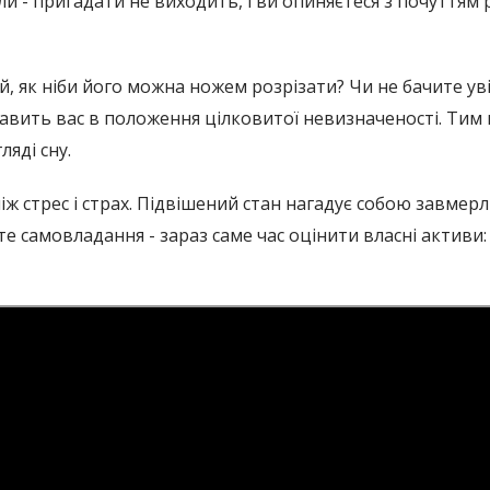
ли - пригадати не виходить, і ви опиняєтеся з почуттям 
й, як ніби його можна ножем розрізати? Чи не бачите уві
ставить вас в положення цілковитої невизначеності. Тим
ляді сну.
ж стрес і страх. Підвішений стан нагадує собою завмерл
йте самовладання - зараз саме час оцінити власні активи: