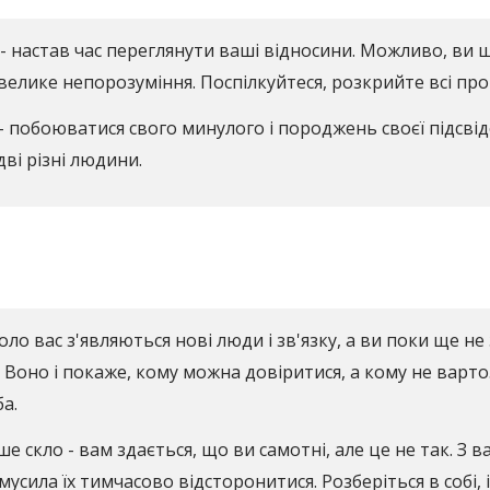
х - настав час переглянути ваші відносини. Можливо, 
велике непорозуміння. Поспілкуйтеся, розкрийте всі про
- побоюватися свого минулого і породжень своєї підсвід
ві різні людини.
оло вас з'являються нові люди і зв'язку, а ви поки ще не
. Воно і покаже, кому можна довіритися, а кому не варто
а.
е скло - вам здається, що ви самотні, але це не так. З 
мусила їх тимчасово відсторонитися. Розберіться в собі, 