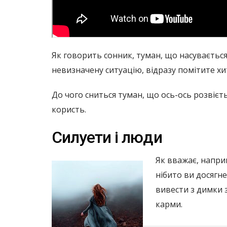
Як говорить сонник, туман, що насувається 
невизначену ситуацію, відразу помітите хи
До чого сниться туман, що ось-ось розвієть
користь.
Силуети і люди
Як вважає, напри
нібито ви досягн
вивести з димки 
карми.