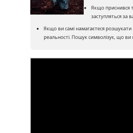
Якщо приснився ту
заступляться за в
Якщо ви самі намагаєтеся розшукати а
реальності. Пошук символізує, що ви 