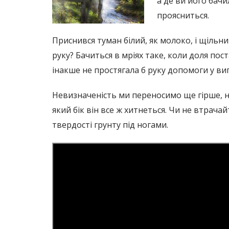
а де ви його бачи
проясниться.
Приснився туман білий, як молоко, і щільни
руку? Бачиться в мріях таке, коли доля по
інакше не простягала б руку допомоги у виг
Невизначеність ми переносимо ще гірше, ні
який бік він все ж хитнеться. Чи не втрача
твердості грунту під ногами.