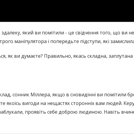
здалеку, який ви помітили - це свідчення того, що ви н
трого маніпулятора і попередьте підступи, які замислил
ся, як ви думаєте? Правильно, якась складна, заплутана
клад, сонник Міллера, якщо в сновидінні ви помітили бр
ете якоїсь вигоди на нещастях сторонніх вам людей. Ке
заблукали, проявіть себе доброю людиною. Навіть вчинен