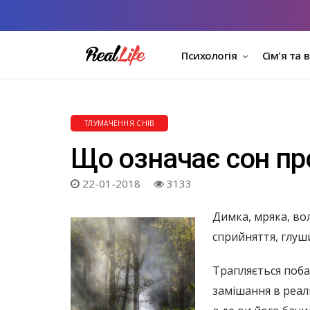
Психологія
Сім'я та 
ТЛУМАЧЕННЯ СНІВ
Що означає сон пр
22-01-2018
3133
Димка, мряка, во
сприйняття, глуши
Трапляється поба
замішання в реал