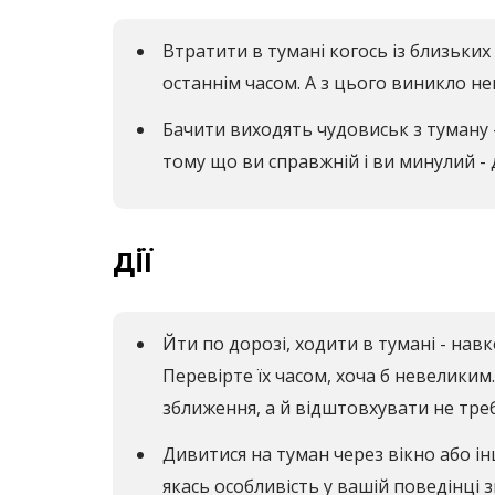
Втратити в тумані когось із близьки
останнім часом. А з цього виникло не
Бачити виходять чудовиськ з туману 
тому що ви справжній і ви минулий - д
дії
Йти по дорозі, ходити в тумані - навк
Перевірте їх часом, хоча б невеликим
зближення, а й відштовхувати не треб
Дивитися на туман через вікно або інш
якась особливість у вашій поведінці з