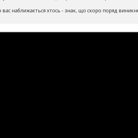
о вас наближається хтось - знак, що скоро поряд виникн