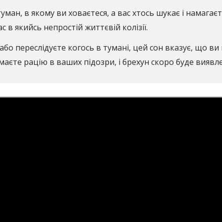
ман, в якому ви ховаєтеся, а вас хтось шукає і намагає
ас в якийсь непростій життєвій колізії.
бо переслідуєте когось в тумані, цей сон вказує, що ви
маєте рацію в ваших підозри, і брехун скоро буде виявл