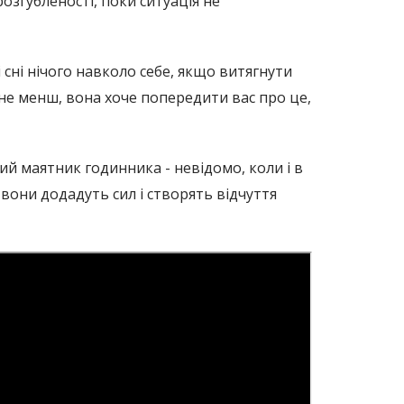
розгубленості, поки ситуація не
 сні нічого навколо себе, якщо витягнути
 не менш, вона хоче попередити вас про це,
ий маятник годинника - невідомо, коли і в
 вони додадуть сил і створять відчуття