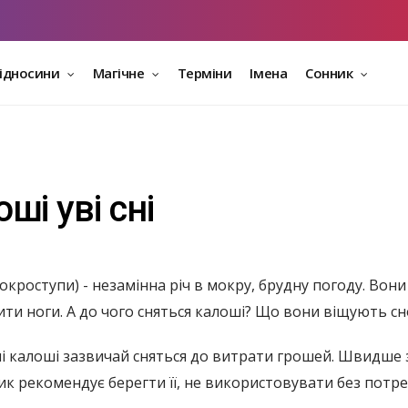
відносини
Магічне
Терміни
Імена
Сонник
і уві сні
окроступи) - незамінна річ в мокру, брудну погоду. Вон
ти ноги. А до чого сняться калоші? Що вони віщують с
чі калоші зазвичай сняться до витрати грошей. Швидше з
ик рекомендує берегти її, не використовувати без потре