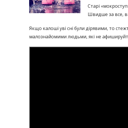
Старі «мокроступ
Швидше за все, в
Якщо калоші уві сні були дірявими, то сте
малознайомими людьми, які не афишируйте 