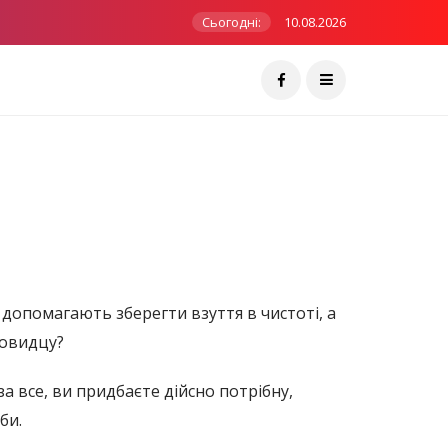
Сьогодні:
10.08.2026
и допомагають зберегти взуття в чистоті, а
новидцу?
а все, ви придбаєте дійсно потрібну,
би.