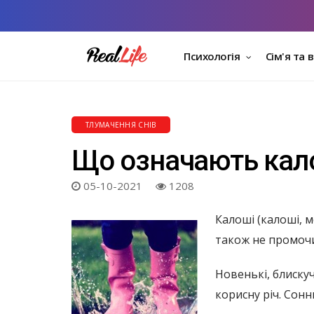
Психологія
Сім'я та 
ТЛУМАЧЕННЯ СНІВ
Що означають калош
05-10-2021
1208
Калоші (калоші, м
також не промочи
Новенькі, блиску
корисну річ. Сонн