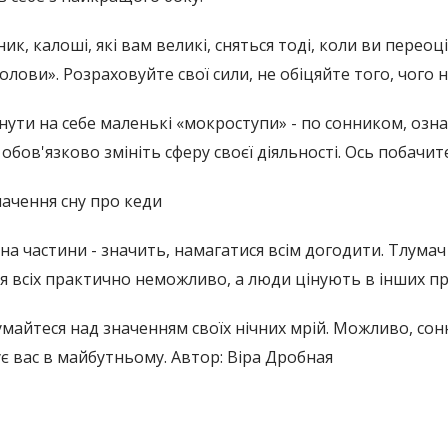
ик, калоші, які вам великі, сняться тоді, коли ви перео
олови». Розраховуйте свої сили, не обіцяйте того, чого
нути на себе маленькі «мокроступи» - по сонником, озн
 обов'язково змініть сферу своєї діяльності. Ось побачит
ачення сну про кеди
на частини - значить, намагатися всім догодити. Тлумач
 всіх практично неможливо, а люди цінують в інших пр
умайтеся над значенням своїх нічних мрій. Можливо, со
ує вас в майбутньому. Автор: Віра Дробная