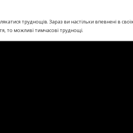
лякатися труднощів. Зараз ви настільки впевнені в свої
тя, то можливі тимчасові труднощі.