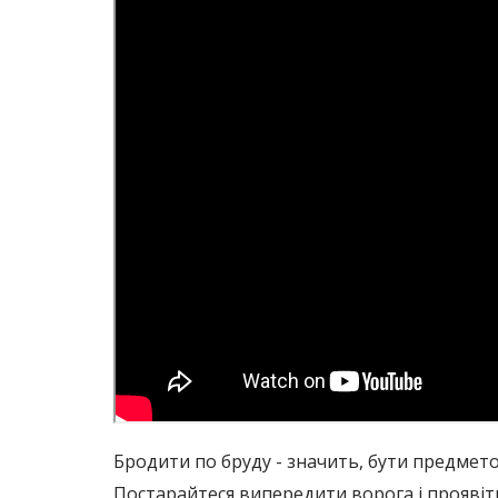
Бродити по бруду - значить, бути предмето
Постарайтеся випередити ворога і проявіт