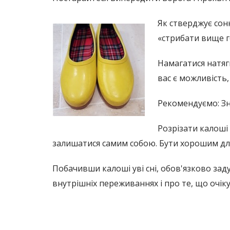
Як стверджує сонн
«стрибати вище г
Намагатися натяг
вас є можливість,
Рекомендуємо: Зн
Розрізати калоші 
залишатися самим собою. Бути хорошим для
Побачивши калоші уві сні, обов'язково зад
внутрішніх переживаннях і про те, що очік