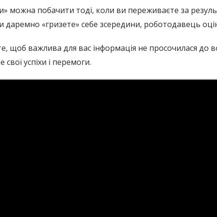
и» можна побачити тоді, коли ви переживаєте за результ
и даремно «гризете» себе зсередини, роботодавець оцін
жте, щоб важлива для вас інформація не просочилася до 
свої успіхи і перемоги.