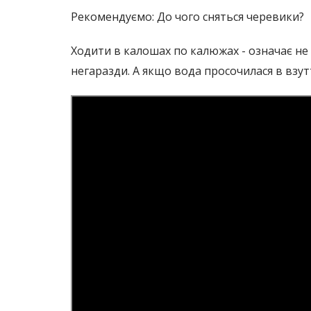
Рекомендуємо: До чого сняться черевики?
Ходити в калошах по калюжах - означає не 
негаразди. А якщо вода просочилася в взут