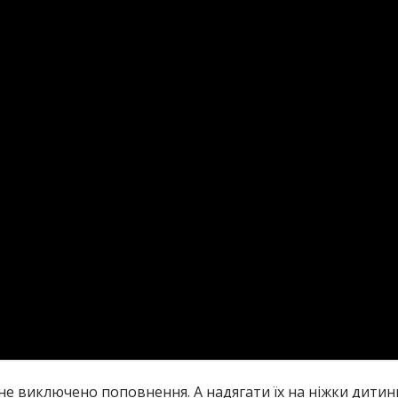
і не виключено поповнення. А надягати їх на ніжки дити