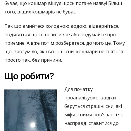
буває, що кошмар віщує щось погане наяву! Більш
того, віщих кошмарів не буває.
Так що вмийтеся холодною водою, відверніться,
подивіться щось позитивне або подумайте про
приємне. А вже потім розберетеся, до чого це. Тому
що, зрозуміло, як і всі інші сни, кошмари не сняться
просто так, без причини.
Що робити?
Для початку
проаналізуємо, звідки
беруться страшні сни, які
міфи з ними пов'язані і як
насправді ставитися до