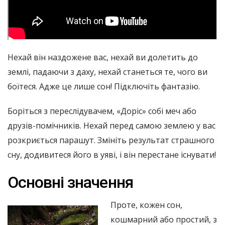
Нехай він наздожене вас, нехай ви долетить до
землі, падаючи з даху, нехай станеться те, чого ви
боїтеся. Адже це лише сон! Підключіть фантазію.
Боріться з переслідувачем, «Доріс» собі меч або
друзів-помічників. Нехай перед самою землею у вас
розкриється парашут. Змініть результат страшного
сну, додивитеся його в уяві, і він перестане існувати!
Основні значення
Проте, кожен сон,
кошмарний або простий, з