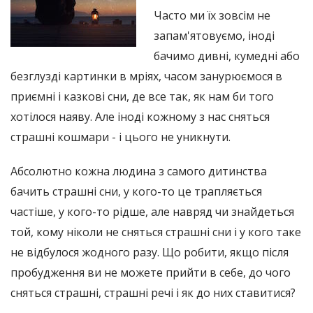
Часто ми їх зовсім не
запам'ятовуємо, іноді
бачимо дивні, кумедні або
безглузді картинки в мріях, часом занурюємося в
приємні і казкові сни, де все так, як нам би того
хотілося наяву. Але іноді кожному з нас сняться
страшні кошмари - і цього не уникнути.
Абсолютно кожна людина з самого дитинства
бачить страшні сни, у кого-то це трапляється
частіше, у кого-то рідше, але навряд чи знайдеться
той, кому ніколи не сняться страшні сни і у кого таке
не відбулося жодного разу. Що робити, якщо після
пробудження ви не можете прийти в себе, до чого
сняться страшні, страшні речі і як до них ставитися?