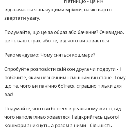
п'ятницю - ця ніч
відзначається значущими мріями, на які варто
звертати увагу.
Подумайте, що це за образ або бачення? Очевидно,
це і є ваш страх, або те, від чого ви ховаєтеся.
Рекомендуємо: Чому сняться кошмари?
Спробуйте розповісти свій сон друга чи подруги - і
побачите, яким незначним і смішним він стане. Тому
що те, чого ви панічно боїтеся, страшно тільки для
вас!
Подумайте, чого ви боїтеся в реальному житті, від
чого наполегливо ховаєтеся. І відкрийтесь цього!
Кошмари зникнуть, а разом з ними - більшість