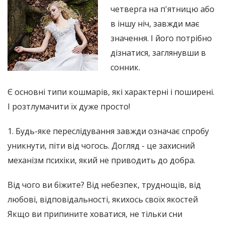
четверга на п'ятницю або
в іншу ніч, завжди має
значення. І його потрібно
дізнатися, заглянувши в
сонник.
Є основні типи кошмарів, які характерні і поширені.
І розтлумачити їх дуже просто!
1. Будь-яке переслідування завжди означає спробу
уникнути, піти від чогось. Догляд - це захисний
механізм психіки, який не приводить до добра.
Від чого ви біжите? Від небезпек, труднощів, від
любові, відповідальності, якихось своїх якостей
Якщо ви припините ховатися, не тільки сни