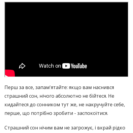
Перш за все, запам'ятайте: якщо вам наснився
страшний сон, нічого абсолютно не бійтеся. Не
кидайтеся до сонником тут же, не накручуйте себе,
перше, що потрібно зробити - заспокоїтися.
Страшний сон нічим вам не загрожує, і вкрай рідко