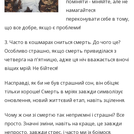
поміняти - міняйте, але не
намагайтеся
переконувати себе в тому,
що все добре, якщо є проблеми!
3. Часто в кошмарах сниться смерть. До чого це?
Особливо страшно, якщо смерть привиділася з
четверга на п'ятницю, адже ця ніч вважається вночі
віщих мрій. Не бійтеся!
Насправді, як би не був страшний сон, він обіцяє
тільки хороше! Смерть в мріях завжди символізує
оновлення, новий життєвий етап, навіть зцілення.
Чому ж сни зі смертю так неприємні і страшні? Все
просто. Значні зміни, навіть на краще, це завжди
непросто, завжди стрес, і часто ми їх боїмося.