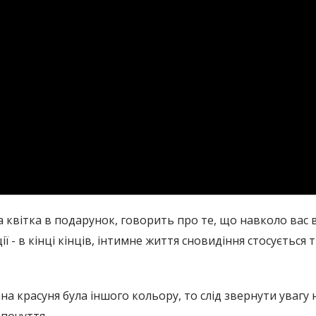
 квітка в подарунок, говорить про те, що навколо вас 
 - в кінці кінців, інтимне життя сновидіння стосується 
 красуня була іншого кольору, то слід звернути увагу на