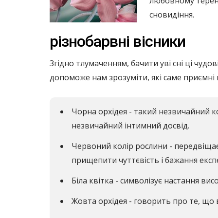
любовному терені.
сновидіння.
різнобарвні вісники
Згідно тлумаченням, бачити уві сні ці чудов
допоможе нам зрозуміти, які саме приємні 
Чорна орхідея - такий незвичайний ко
незвичайний інтимний досвід.
Червоний колір рослини - передвіщає 
прищепити чуттєвість і бажання експ
Біла квітка - символізує настання ви
Жовта орхідея - говорить про те, що 