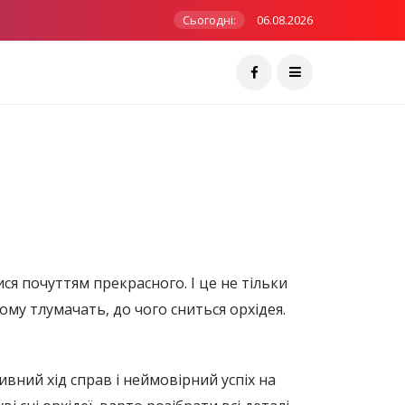
Сьогодні:
06.08.2026
ся почуттям прекрасного. І це не тільки
ному тлумачать, до чого сниться орхідея.
вний хід справ і неймовірний успіх на