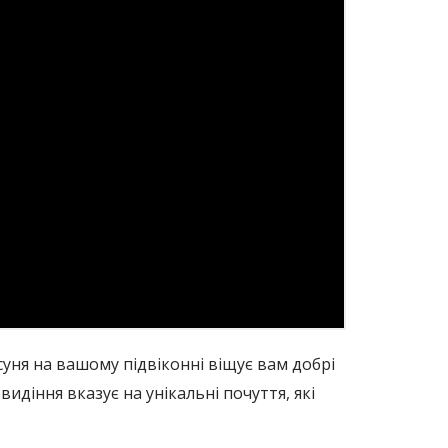
уня на вашому підвіконні віщує вам добрі
идіння вказує на унікальні почуття, які