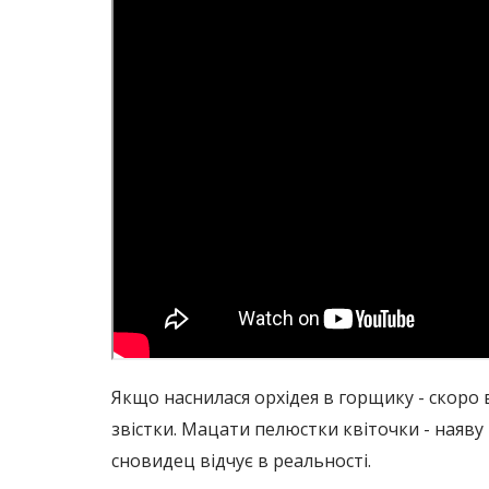
Якщо наснилася орхідея в горщику - скоро 
звістки. Мацати пелюстки квіточки - наяву 
сновидец відчує в реальності.