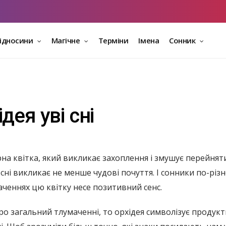
відносини
Магічне
Терміни
Імена
Сонник
дея уві сні
рна квітка, який викликає захоплення і змушує перейняти
і сні викликає не менше чудові почуття. І сонники по-різ
аченнях цю квітку несе позитивний сенс.
о загальний тлумаченні, то орхідея символізує продукти