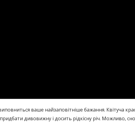
виповниться ваше найзаповітніше бажання. Квітуча крас
придбати дивовижну і досить рідкісну річ. Можливо, снов