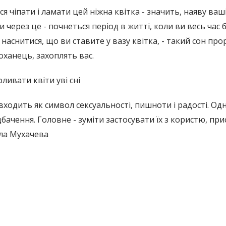
я чіпати і ламати цей ніжна квітка - значить, наяву ва
 через це - почнеться період в житті, коли ви весь час
наснитися, що ви ставите у вазу квітка, - такий сон про
оханець, захоплять вас.
ливати квіти уві сні
 входить як символ сексуальності, пишноти і радості. О
едбачення. Головне - зуміти застосувати їх з користю, пр
ила Мухачева