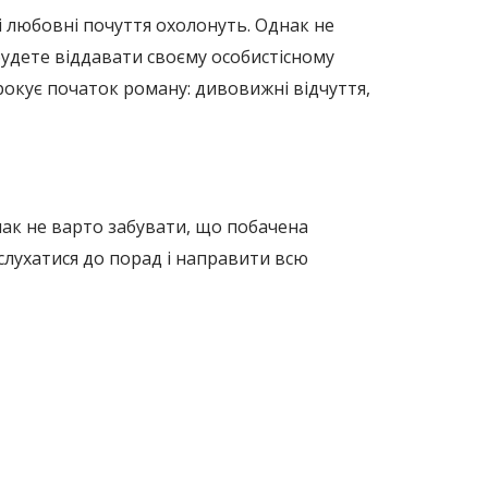
ші любовні почуття охолонуть. Однак не
 будете віддавати своєму особистісному
рокує початок роману: дивовижні відчуття,
днак не варто забувати, що побачена
ислухатися до порад і направити всю