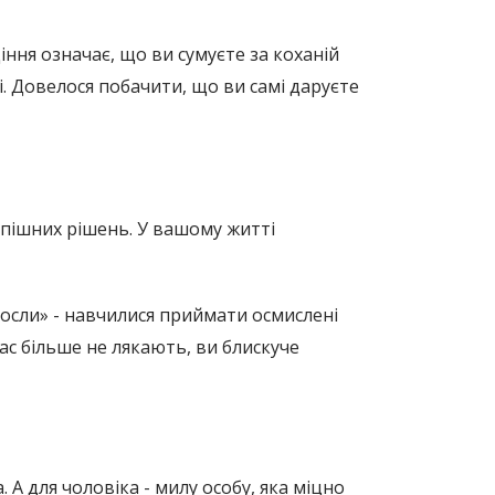
ння означає, що ви сумуєте за коханій
чі. Довелося побачити, що ви самі даруєте
оспішних рішень. У вашому житті
росли» - навчилися приймати осмислені
ас більше не лякають, ви блискуче
 А для чоловіка - милу особу, яка міцно