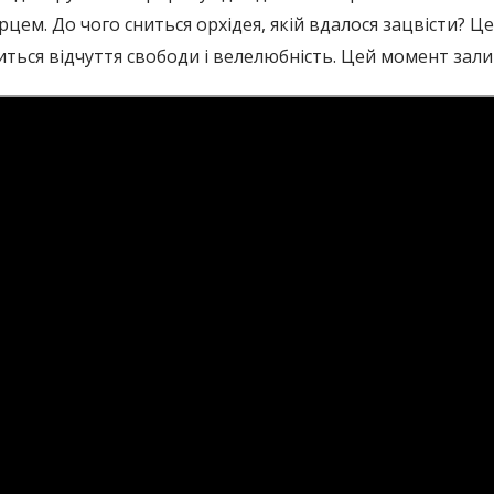
рцем. До чого сниться орхідея, якій вдалося зацвісти? 
явиться відчуття свободи і велелюбність. Цей момент зал