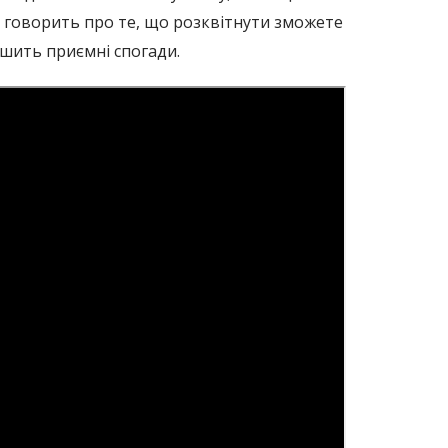
Це говорить про те, що розквітнути зможете
ишить приємні спогади.