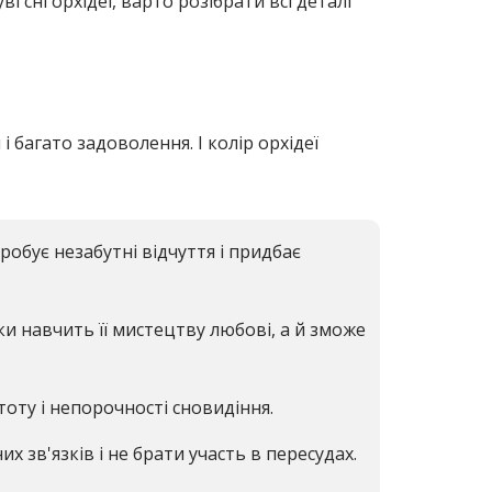
 сні орхідеї, варто розібрати всі деталі
і багато задоволення. І колір орхідеї
обує незабутні відчуття і придбає
ки навчить її мистецтву любові, а й зможе
тоту і непорочності сновидіння.
 зв'язків і не брати участь в пересудах.