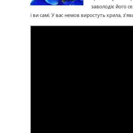
заволодіє його се
і ви самі. У вас немов виростуть крила, з'