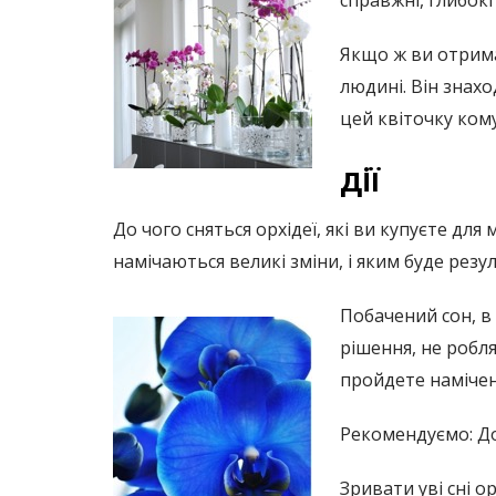
справжні, глибокі
Якщо ж ви отрима
людині. Він знахо
цей квіточку кому
дії
До чого сняться орхідеї, які ви купуєте дл
намічаються великі зміни, і яким буде резул
Побачений сон, в
рішення, не робл
пройдете намічен
Рекомендуємо: До
Зривати уві сні о