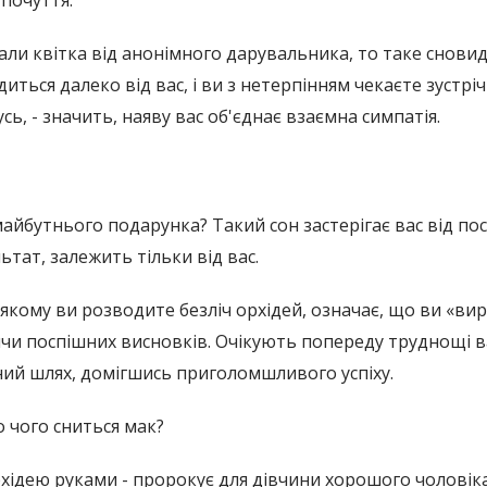
 почуття.
ли квітка від анонімного дарувальника, то таке сновиді
диться далеко від вас, і ви з нетерпінням чекаєте зустрі
сь, - значить, наяву вас об'єднає взаємна симпатія.
я майбутнього подарунка? Такий сон застерігає вас від п
ьтат, залежить тільки від вас.
 якому ви розводите безліч орхідей, означає, що ви «ви
ячи поспішних висновків. Очікують попереду труднощі в
ий шлях, домігшись приголомшливого успіху.
 чого сниться мак?
рхідею руками - пророкує для дівчини хорошого чоловіка.