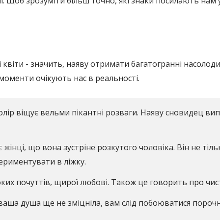
 Щоб зрозуміти більш точно, які знаки посилають нам уві
і квіти - значить, наяву отримати багатогранні насолоди 
моменти очікують нас в реальності.
лір віщує вельми пікантні розваги. Наяву сновидец випр
жінці, що вона зустріне розкутого чоловіка. Він не тіль
ериментувати в ліжку.
соких почуттів, щирої любові. Також це говорить про чис
ваша душа ще не зміцніла, вам слід побоюватися порочних