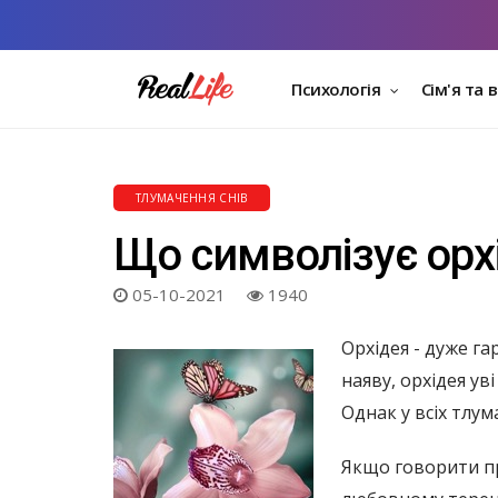
Психологія
Сім'я та 
ТЛУМАЧЕННЯ СНІВ
Що символізує орхі
05-10-2021
1940
Орхідея - дуже га
наяву, орхідея ув
Однак у всіх тлум
Якщо говорити пр