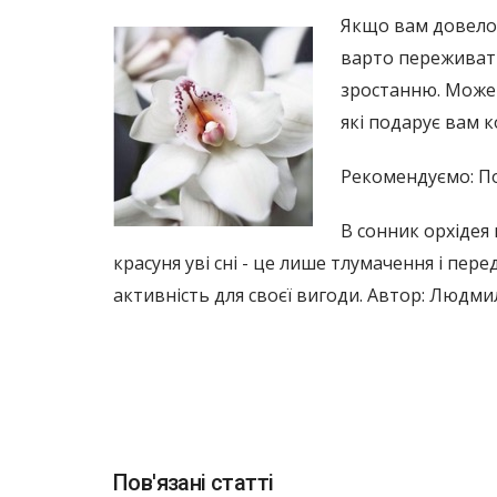
Якщо вам довелос
варто переживати
зростанню. Може 
які подарує вам к
Рекомендуємо: По
В сонник орхідея
красуня уві сні - це лише тлумачення і пер
активність для своєї вигоди. Автор: Людм
Пов'язані статті