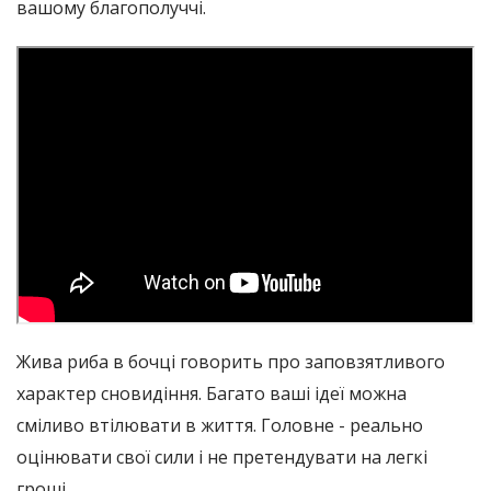
вашому благополуччі.
Жива риба в бочці говорить про заповзятливого
характер сновидіння. Багато ваші ідеї можна
сміливо втілювати в життя. Головне - реально
оцінювати свої сили і не претендувати на легкі
гроші.