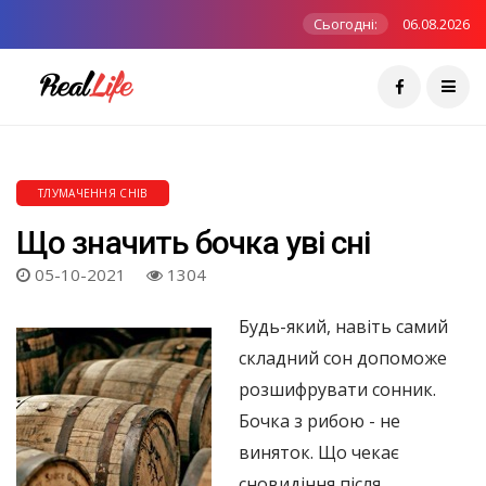
Сьогодні:
06.08.2026
ТЛУМАЧЕННЯ СНІВ
Що значить бочка уві сні
05-10-2021
1304
Будь-який, навіть самий
складний сон допоможе
розшифрувати сонник.
Бочка з рибою - не
виняток. Що чекає
сновидіння після