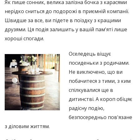
Як пише сонник, велика залізна бочка з карасями
нерідко сниться до подорожі в приємній компанії.
Швидше за все, ви підете в поїздку з кращими
друзями. Ця подія залишить у вашій пам'яті лише
хороші спогади.
Оселедець віщує
посиденьки з родичами.
Не виключено, що ви
побачитеся з тими, з ким
спілкувалися ще в
дитинстві. А короп обіцяє
радісну подію,
безпосередньо пов'язане
з діловим життям.