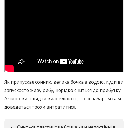
Як припускає сонник, велика бочка з водою, куди ви
запускаєте живу рибу, нерідко сниться до прибутку.
А якщо ви її звідти виловлюють, то незабаром вам
доведеться трохи витратитися.
Сниться пластикова бочка - ви непостійні в