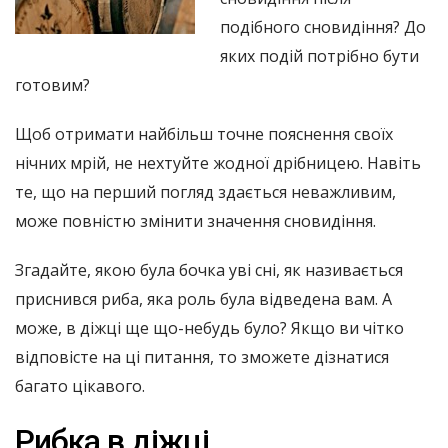
подібного сновидіння? До
яких подій потрібно бути
готовим?
Щоб отримати найбільш точне пояснення своїх
нічних мрій, не нехтуйте жодної дрібницею. Навіть
те, що на перший погляд здається неважливим,
може повністю змінити значення сновидіння.
Згадайте, якою була бочка уві сні, як називається
приснився риба, яка роль була відведена вам. А
може, в діжці ще що-небудь було? Якщо ви чітко
відповісте на ці питання, то зможете дізнатися
багато цікавого.
Рибка в діжці