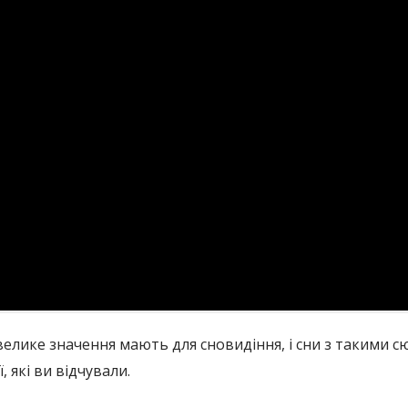
е велике значення мають для сновидіння, і сни з такими
, які ви відчували.