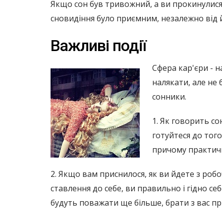
Якщо сон був тривожний, а ви прокинулися
сновидіння було приємним, незалежно від й
Важливі події
Сфера кар'єри - 
налякати, але не 
сонники.
1. Як говорить со
готуйтеся до тог
причому практичн
2. Якщо вам приснилося, як ви йдете з роб
ставлення до себе, ви правильно і гідно се
будуть поважати ще більше, брати з вас пр