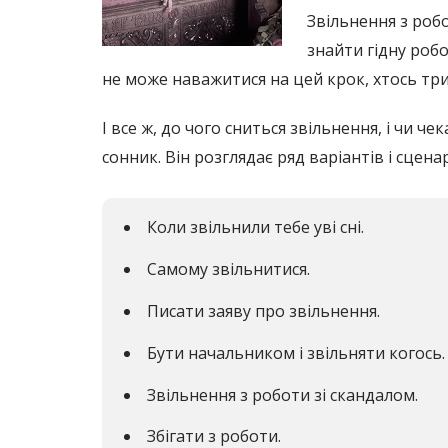
Звільнення з роб
знайти гідну робот
не може наважитися на цей крок, хтось три
І все ж, до чого сниться звільнення, і чи 
сонник. Він розглядає ряд варіантів і сценар
Коли звільнили тебе уві сні.
Самому звільнитися.
Писати заяву про звільнення.
Бути начальником і звільняти когось.
Звільнення з роботи зі скандалом.
Збігати з роботи.