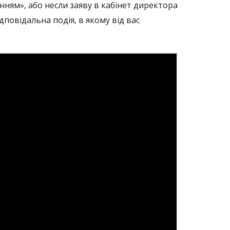
нням», або несли заяву в кабінет директора
повідальна подія, в якому від вас