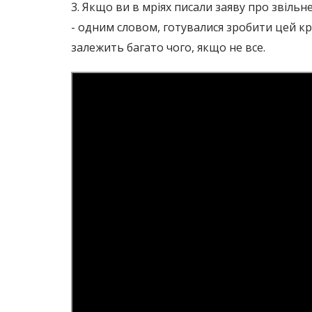
3. Якщо ви в мріях писали заяву про звіль
- одним словом, готувалися зробити цей кр
залежить багато чого, якщо не все.