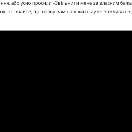
нення, або усно просили «Звільнити мене за власним бажа
ок, то знайте, що наяву вам належить дуже важлива і від