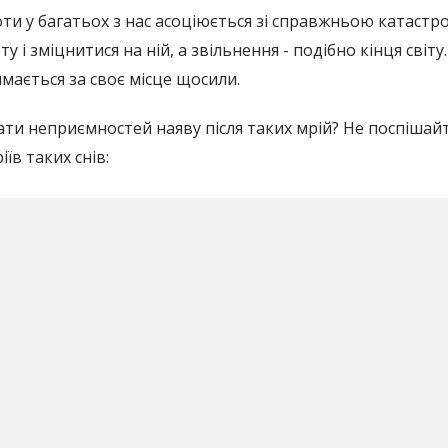
оти у багатьох з нас асоціюється зі справжньою катастр
у і зміцнитися на ній, а звільнення - подібно кінця світу
мається за своє місце щосили.
чекати неприємностей наяву після таких мрій? Не поспішай
іїв таких снів: