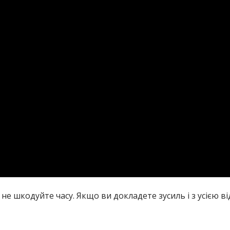
, не шкодуйте часу. Якщо ви докладете зусиль і з усією в