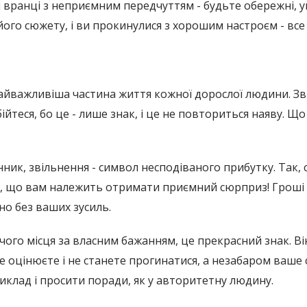
 вранці з неприємним передчуттям - будьте обережні, 
ого сюжету, і ви прокинулися з хорошим настроєм - все 
найважливіша частина життя кожної дорослої людини. Зви
бійтеся, бо це - лише знак, і це не повториться наяву. 
нник, звільнення - символ несподіваного прибутку. Так,
о, що вам належить отримати приємний сюрприз! Гроші 
о без ваших зусиль.
очого місця за власним бажанням, це прекрасний знак. Ві
бе оцінюєте і не станете прогинатися, а незабаром ваше
иклад і просити поради, як у авторитетну людину.