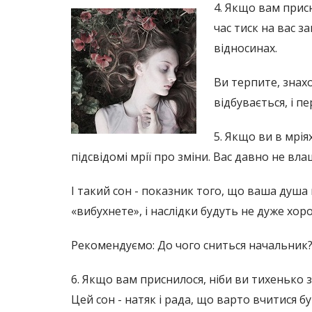
4. Якщо вам присн
час тиск на вас з
відносинах.
Ви терпите, знах
відбувається, і 
5. Якщо ви в мрія
підсвідомі мрії про зміни. Вас давно не вла
І такий сон - показник того, що ваша душа
«вибухнете», і наслідки будуть не дуже хо
Рекомендуємо: До чого сниться начальник
6. Якщо вам приснилося, ніби ви тихенько з
Цей сон - натяк і рада, що варто вчитися бу