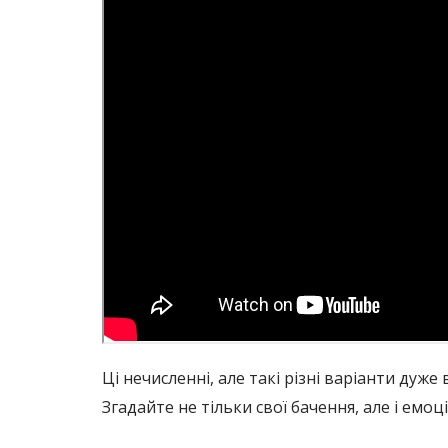
Ці нечисленні, але такі різні варіанти дуж
Згадайте не тільки свої бачення, але і емоції