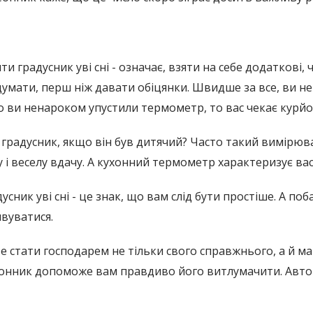
и градусник уві сні - означає, взяти на себе додаткові,
думати, перш ніж давати обіцянки. Швидше за все, ви не
о ви ненароком упустили термометр, то вас чекає курй
я градусник, якщо він був дитячий? Часто такий вимірю
 і веселу вдачу. А кухонний термометр характеризує вас
сник уві сні - це знак, що вам слід бути простіше. А п
ивуватися.
е стати господарем не тільки свого справжнього, а й м
А сонник допоможе вам правдиво його витлумачити. Авто