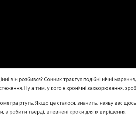
інні він розбився? Сонник трактує подібні нічні марення
теження. Ну а тим, у кого є хронічні захворювання, зро
мометра ртуть. Якщо це сталося, значить, наяву вас щос
, а робити тверді, впевнені кроки для їх вирішення.