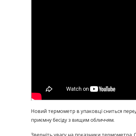
Новий термометр в упаковці сниться перед
приємну бесіду з вищим обличчям.
Зверніть увагу на показники термометра. С