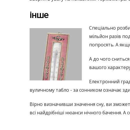
інше
Спеціально розбит
мільйон разів по
попросять. А якщ
А до чого снитьс
вашого характеру
Електронний граду
вуличному табло - за сонником означає зд
Вірно визначивши значення сну, ви зможет
всі найдрібніші нюанси нічного бачення. 