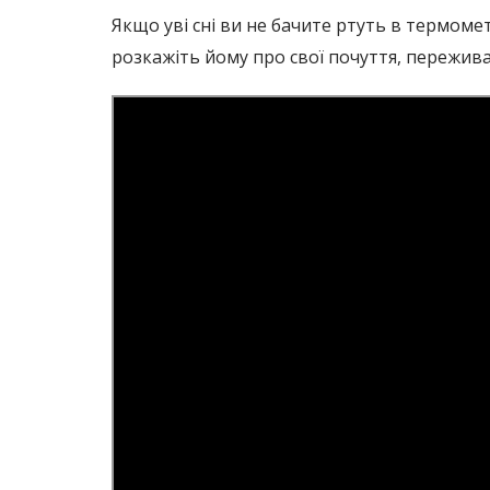
Якщо уві сні ви не бачите ртуть в термом
розкажіть йому про свої почуття, пережива