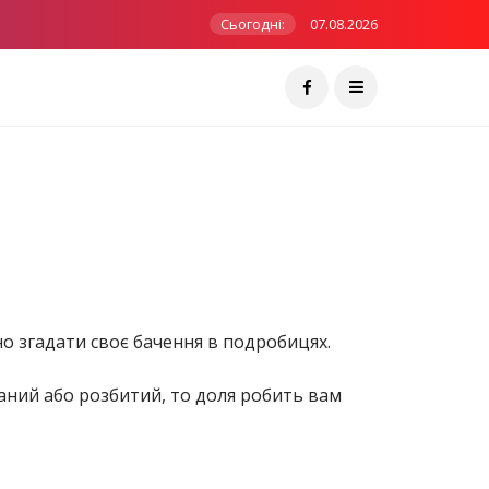
Сьогодні:
07.08.2026
бно згадати своє бачення в подробицях.
маний або розбитий, то доля робить вам