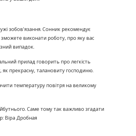
 чужі зобов'язання. Сонник рекомендує
 зможете виконати роботу, про яку вас
озний випадок.
вальний прилад говорить про легкість
, як прекрасну, талановиту господиню.
обачити температуру повітря на великому
айбутнього. Саме тому так важливо згадати
р: Віра Дробная