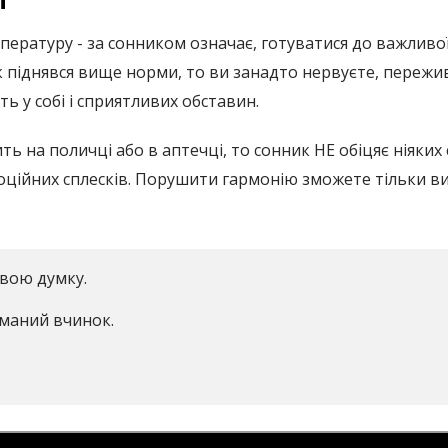
мпературу - за сонником означає, готуватися до важливої
 піднявся вище норми, то ви занадто нервуєте, пережи
 у собі і сприятливих обставин.
ь на поличці або в аптечці, то сонник НЕ обіцяє ніяки
моційних сплесків. Порушити гармонію зможете тільки в
 свою думку.
уманий вчинок.