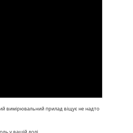
тий вимірювальний прилад віщує не надто
ль у вашій долі.