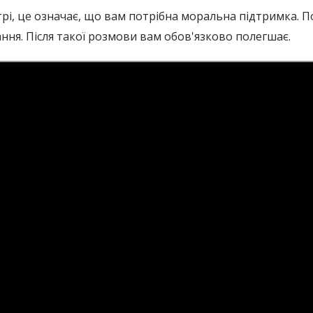
етрі, це означає, що вам потрібна моральна підтримка.
ння. Після такої розмови вам обов'язково полегшає.