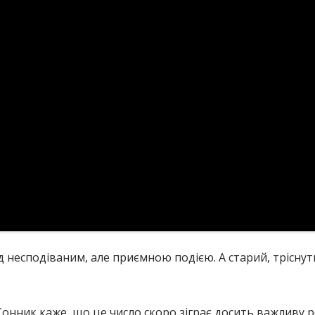
 несподіваним, але приємною подією. А старий, трісну
онник каже, що це число скоро зіграє досить важливу ро