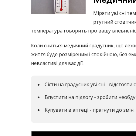
Міряти уві сні те
ртутний стовпчик
температура говорить про вашу впевненість
Коли сниться медичний градусник, що лежит
життя буде розміреним і спокійною, без е
невластиві для вас дії.
Сісти на градусник уві сні - відстояти
Впустити на підлогу - зробити необд
Купувати в аптеці - прагнути до змін.