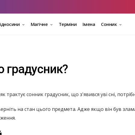
відносини
Магічне
Терміни
Імена
Сонник
о градусник?
як трактує сонник градусник, що з'явився уві сні, потрі
верніть на стан цього предмета. Адже якщо він був зла
ження.
й