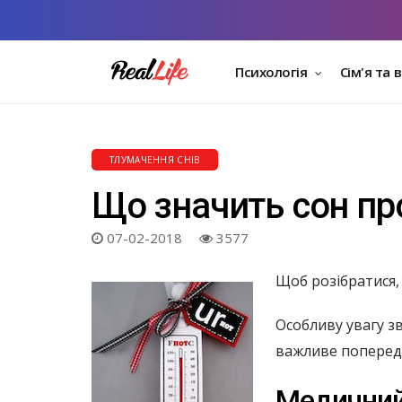
Психологія
Сім'я та 
ТЛУМАЧЕННЯ СНІВ
Що значить сон пр
07-02-2018
3577
Щоб розібратися, 
Особливу увагу з
важливе поперед
Медични