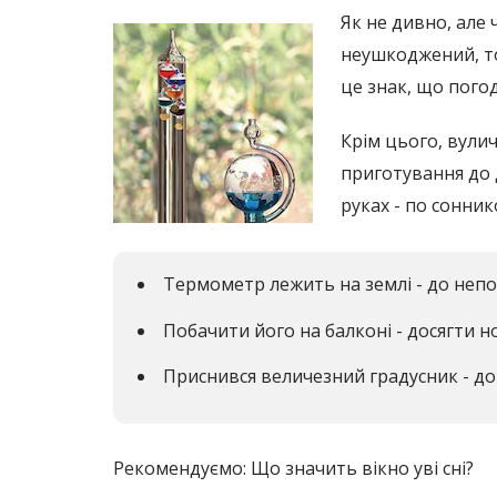
Як не дивно, але
неушкоджений, то
це знак, що пого
Крім цього, вули
приготування до д
руках - по сонник
Термометр лежить на землі - до непо
Побачити його на балконі - досягти н
Приснився величезний градусник - до
Рекомендуємо: Що значить вікно уві сні?