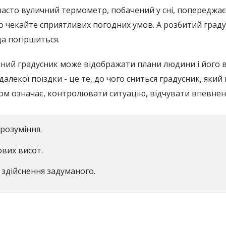
 часто вуличний термометр, побачений у сні, попереджає
 чекайте сприятливих погодних умов. А розбитий градусн
да погіршиться.
чний градусник може відображати плани людини і його 
алекої поїздки - це те, до чого сниться градусник, який
ом означає, контролювати ситуацію, відчувати впевненіс
розуміння.
ових висот.
 здійснення задуманого.