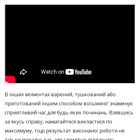
В інших моментах варений, тушкований або
приготований іншим способом восьминіг знаменує
сприятливий час для будь-яких починань. Взявшись
за якусь справу, намагайтеся викластися по
максимуму, тоді результат виконаної роботи не
тільки порадує вас, але і помітно підвищить