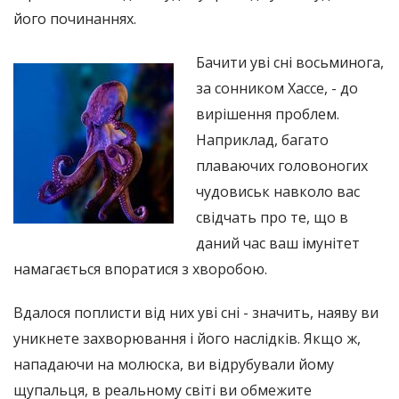
його починаннях.
Бачити уві сні восьминога,
за сонником Хассе, - до
вирішення проблем.
Наприклад, багато
плаваючих головоногих
чудовиськ навколо вас
свідчать про те, що в
даний час ваш імунітет
намагається впоратися з хворобою.
Вдалося поплисти від них уві сні - значить, наяву ви
уникнете захворювання і його наслідків. Якщо ж,
нападаючи на молюска, ви відрубували йому
щупальця, в реальному світі ви обмежите