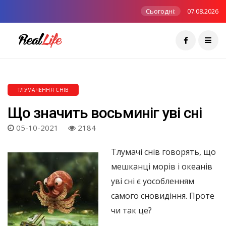
Сьогодні:
07.08.2026
ТЛУМАЧЕННЯ СНІВ
Що значить восьминіг уві сні
05-10-2021
2184
Тлумачі снів говорять, що
мешканці морів і океанів
уві сні є уособленням
самого сновидіння. Проте
чи так це?