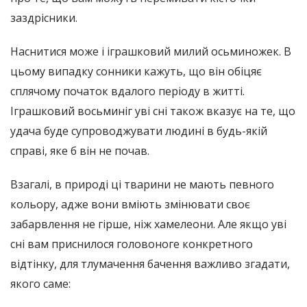
заздрісники.
Наснитися може і іграшковий милий осьминожек. В
цьому випадку сонники кажуть, що він обіцяє
сплячому початок вдалого періоду в житті.
Іграшковий восьминіг уві сні також вказує на те, що
удача буде супроводжувати людині в будь-якій
справі, яке б він не почав.
Взагалі, в природі ці тварини не мають певного
кольору, адже вони вміють змінювати своє
забарвлення не гірше, ніж хамелеони. Але якщо уві
сні вам приснилося головоноге конкретного
відтінку, для тлумачення бачення важливо згадати,
якого саме: