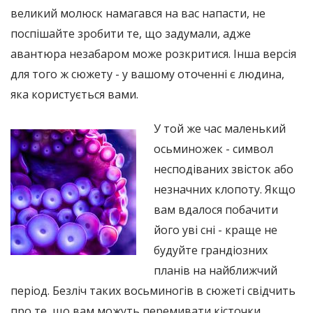
великий молюск намагався на вас напасти, не
поспішайте зробити те, що задумали, адже
авантюра незабаром може розкритися. Інша версія
для того ж сюжету - у вашому оточенні є людина,
яка користується вами.
У той же час маленький
осьминожек - символ
несподіваних звісток або
незначних клопоту. Якщо
вам вдалося побачити
його уві сні - краще не
будуйте грандіозних
планів на найближчий
період. Безліч таких восьминогів в сюжеті свідчить
про те, що вам можуть перемивати кісточки