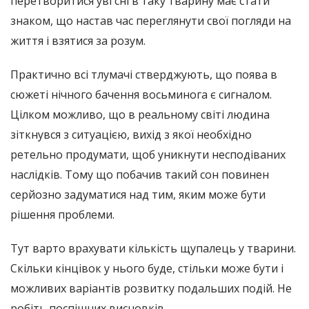
перетворитися уві сні в таку тварину має стати
знаком, що настав час переглянути свої погляди на
життя і взятися за розум.
Практично всі тлумачі стверджують, що поява в
сюжеті нічного бачення восьминога є сигналом.
Цілком можливо, що в реальному світі людина
зіткнувся з ситуацією, вихід з якої необхідно
ретельно продумати, щоб уникнути несподіваних
наслідків. Тому що побачив такий сон повинен
серйозно задуматися над тим, яким може бути
рішення проблеми.
Тут варто врахувати кількість щупалець у тварини.
Скільки кінцівок у нього буде, стільки може бути і
можливих варіантів розвитку подальших подій. Не
робіть поспішних висновків.