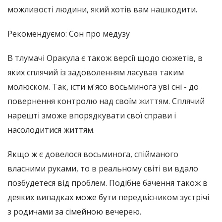
можливості людини, який хотів вам нашкодити.
Рекомендуємо: Сон про медузу
В тлумачі Оракула є також версії щодо сюжетів, в
яких сплячий із задоволенням ласував таким
молюском. Так, їсти м'ясо восьминога уві сні - до
повернення контролю над своїм життям. Сплячий
нарешті зможе впорядкувати свої справи і
насолодитися життям.
Якщо ж є довелося восьминога, спійманого
власними руками, то в реальному світі ви вдало
позбудетеся від проблем. Подібне бачення також в
деяких випадках може бути передвісником зустрічі
з родичами за сімейною вечерею.