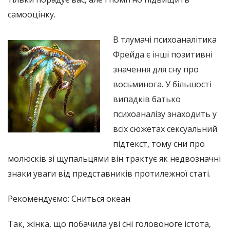
самооцінку.
В тлумачі психоаналітика
Фрейда є інші позитивні
значення для сну про
восьминога. У більшості
випадків батько
психоаналізу знаходить у
всіх сюжетах сексуальний
підтекст, тому сни про
молюсків зі щупальцями він трактує як недвозначні
знаки уваги від представників протилежної статі.
Рекомендуємо: Сниться океан
Так, жінка, що побачила уві сні головоноге істота,