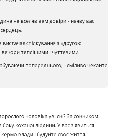
дина не вселяв вам довіри - наяву вас
 сердець.
е вистачає спілкування з «другою
і вечори теплішими і чуттєвими.
 забуваючи попереднього, - сміливо чекайте
дорослого чоловіка уві сні? За сонником
 боку коханої людини. У вас з'явиться
 кермо влади і будуйте своє життя.