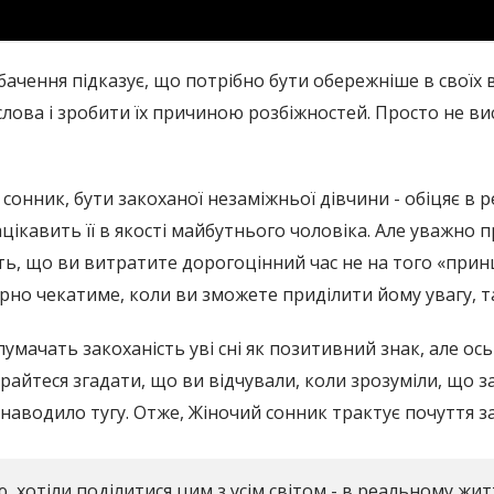
 бачення підказує, що потрібно бути обережніше в свої
ова і зробити їх причиною розбіжностей. Просто не вис
 сонник, бути закоханої незаміжньої дівчини - обіцяє в
ікавить її в якості майбутнього чоловіка. Але уважно п
ть, що ви витратите дорогоцінний час не на того «прин
рно чекатиме, коли ви зможете приділити йому увагу, та
умачать закоханість уві сні як позитивний знак, але ос
айтеся згадати, що ви відчували, коли зрозуміли, що зак
 наводило тугу. Отже, Жіночий сонник трактує почуття за
ю, хотіли поділитися цим з усім світом - в реальному ж