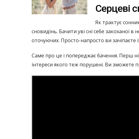
Серцеві с
Як трактує сонник
сновидінь. Бачити уві сні себе закоханої в
оточуючих. Просто-напросто ви зачіпаєте ї
Саме про це і попереджає бачення. Перш ні
інтереси якого теж порушені. Ви зможете п