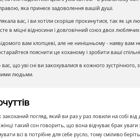
правою, яка принесе задоволення вашій душі.
якала вас, і ви хотіли скоріше прокинутися, так як ця лю
сте в міцні відносини і довговічний союз двох люблячих
ідомого вам хлопцеві, але не нинішньому - наяву вам н
старайтеся пояснити це коханому і зробити ваші спільн
 вас, що уві сні ви закохувалися в кожного зустрічного,
тними людьми.
чуттів
 закоханий погляд, який ви раз у раз ловили на собі від 
жінці такий сон говорить, що вона відчуває брак уваги з
вати всі в потрібне для себе русло, тому сміливо беріть