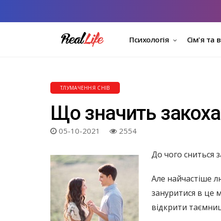
Психологія
Сім'я та 
ТЛУМАЧЕННЯ СНІВ
Що значить закохан
05-10-2021
2554
До чого сниться з
Але найчастіше лю
зануритися в це м
відкрити таємницю