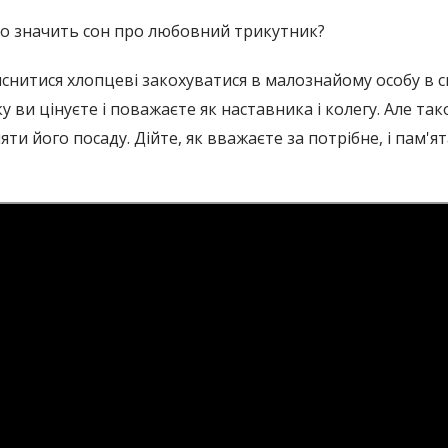
о значить сон про любовний трикутник?
снитися хлопцеві закохуватися в малознайому особу в с
у ви цінуєте і поважаєте як наставника і колегу. Але так
яти його посаду. Дійте, як вважаєте за потрібне, і пам'