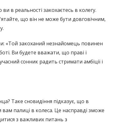
о ви в реальності закохаєтесь в колегу.
ятайте, що він не може бути довговічним,
у.
мили: «Той закоханий незнайомець повинен
оті. Ви будете вважати, що праві і
учасний сонник радить стримати амбіції і
инца? Таке сновидіння підказує, що в
 вам палиці в колеса. Це насправді зможе
дитися з важливих питань з