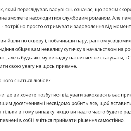
 який переслідував вас уві сні, означає, що зовсім скор
вна зможете насолодитися службовим романом. Але пам'
в - потрібно просто отримувати задоволення від момент
ні ви йшли по скверу і, побачивши пару, раптом усвідо
идіння обіцяє вам невелику сутичку з начальством на роб
, але в будь-якому випадку наснитися не скасувати, і С
ти свою увагу на щось приємне.
 чого сниться любов?
ни, де ви хочете позбутися від уваги закохався в вас пр
ашим досягненням і несвідомо робить все, щоб вставити
 тільки в тому випадку, якщо ви надто часто будете ра
внені в собі і вчіться приймати рішення самостійно.