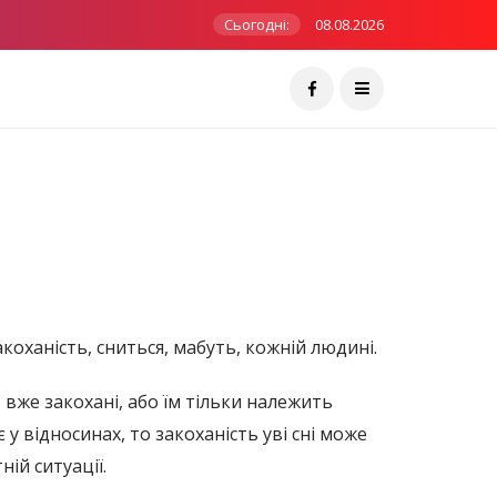
Сьогодні:
08.08.2026
акоханість, сниться, мабуть, кожній людині.
о вже закохані, або їм тільки належить
у відносинах, то закоханість уві сні може
ій ситуації.