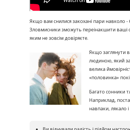
Якщо вам снилися закохані пари навколо -
Зловмисники зможуть переінакшити ваші сл
яким не зовсім довіряєте.
Якщо заглянути в
людиною, який зац
велика ймовірніс
«половинка» покі
Багато сонники тл
Наприклад, постар
навпаки, лякало і
Ви відчували радість і підйом настро