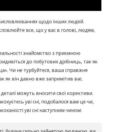
х висловлюваннях щодо інших людей.
ловлюйте все, що у вас в голові, людям,
 реальності знайомство з приємною
ридивіться до побутових дрібниць, так як
ца». Чи не турбуйтеся, ваша справжня
к як він давно вже запримітив вас.
ь деталі можуть вносити свої корективи.
охуєтесь уві сні, подобалося вам це чи,
коханості уві сні наступним чином:
итті, будучи сильно зайнятою людиною, ви