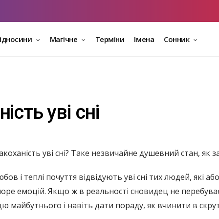
відносини
Магічне
Терміни
Імена
Сонник
ість уві сні
акоханість уві сні? Таке незвичайне душевний стан, як з
бов і теплі почуття відвідують уві сні тих людей, які аб
оре емоцій. Якщо ж в реальності сновидец не перебуває 
 майбутнього і навіть дати пораду, як вчинити в скрутн