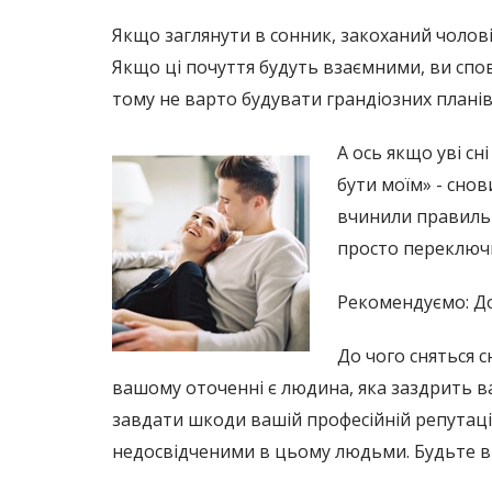
Якщо заглянути в сонник, закоханий чоловік,
Якщо ці почуття будуть взаємними, ви спо
тому не варто будувати грандіозних плані
А ось якщо уві с
бути моїм» - снов
вчинили правильно
просто переключи
Рекомендуємо: До
До чого сняться с
вашому оточенні є людина, яка заздрить в
завдати шкоди вашій професійній репутації
недосвідченими в цьому людьми. Будьте впе