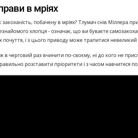
прави в мріях
 закоханість, побачену в мріях? Тлумач снів Міллера пр
 незнайомого хлопця - означає, що ви буваєте самозакоха
х почуття, і з цього приводу може трапитися невеликий 
ж в черговий раз вчинити по-своєму, ні до кого не прис
равильно розставити пріоритети і з часом навчитеся по