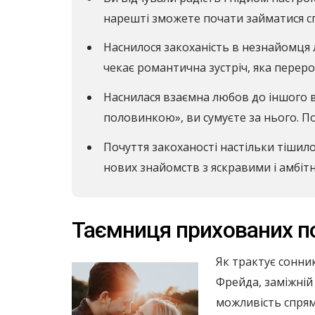
нарешті зможете почати займатися с
Наснилося закоханість в незнайомця л
чекає романтична зустріч, яка переро
Наснилася взаємна любов до іншого в
половинкою», ви сумуєте за нього. По
Почуття закоханості настільки тішило
нових знайомств з яскравими і амбі
Таємниця прихованих по
Як трактує сонник
Фрейда, заміжній 
можливість спряму