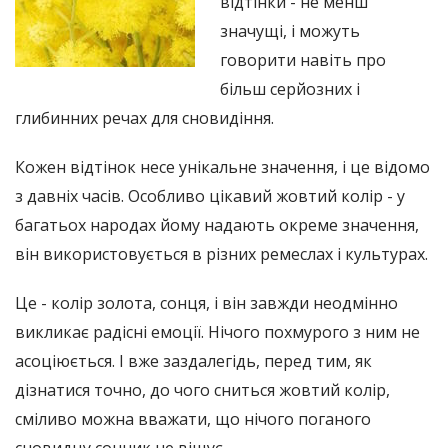
відтінки - не менш
значущі, і можуть
говорити навіть про
більш серйозних і
глибинних речах для сновидіння.
Кожен відтінок несе унікальне значення, і це відомо
з давніх часів. Особливо цікавий жовтий колір - у
багатьох народах йому надають окреме значення,
він використовується в різних ремеслах і культурах.
Це - колір золота, сонця, і він завжди неодмінно
викликає радісні емоції. Нічого похмурого з ним не
асоціюється. І вже заздалегідь, перед тим, як
дізнатися точно, до чого сниться жовтий колір,
сміливо можна вважати, що нічого поганого