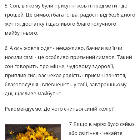
5. Сон, в якому були присутні жовті предмети - до
грошей. Це символ багатства, радості від безбідного
життя, достатку і щасливого благополучного
майбутнього.
6. А ось жовта одяг - неважливо, бачили ви її чи
носили самі - це особливо приємний символ. Такий
сон говорить про міцне, чудовому здоров'ї,
приплив сил, вас чекає радість і приємні заняття,
благополуччя і впевненість у собі, завтрашньому
дні, щасливе майбутнє.
Рекомендуємо: До чого сниться синій колір?
7. Якщо в мріях було сяйво
або світіння - чекайте