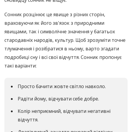
сновидцу сонник не віщує.
Сонник розцінює це явище з різних сторін,
враховуючи як його зв'язок з природними
явищами, так і символічне значення у багатьох
стародавніх народів, культур. Щоб зрозуміти точне
тлумачення і розібратися в ньому, варто згадати
подробиці сну і всі свої відчуття. Сонник пропонує
такі варіанти:
Просто бачити жовте світло навколо.
Радіти йому, відчувати себе добре.
Колір неприємний, відчувати негативні
відчуття.
Дратівливий, занадто яскравий відтінок.