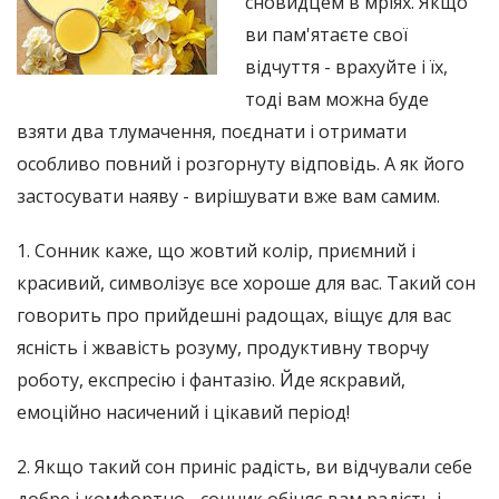
сновидцем в мріях. Якщо
ви пам'ятаєте свої
відчуття - врахуйте і їх,
тоді вам можна буде
взяти два тлумачення, поєднати і отримати
особливо повний і розгорнуту відповідь. А як його
застосувати наяву - вирішувати вже вам самим.
1. Сонник каже, що жовтий колір, приємний і
красивий, символізує все хороше для вас. Такий сон
говорить про прийдешні радощах, віщує для вас
ясність і жвавість розуму, продуктивну творчу
роботу, експресію і фантазію. Йде яскравий,
емоційно насичений і цікавий період!
2. Якщо такий сон приніс радість, ви відчували себе
добре і комфортно - сонник обіцяє вам радість і