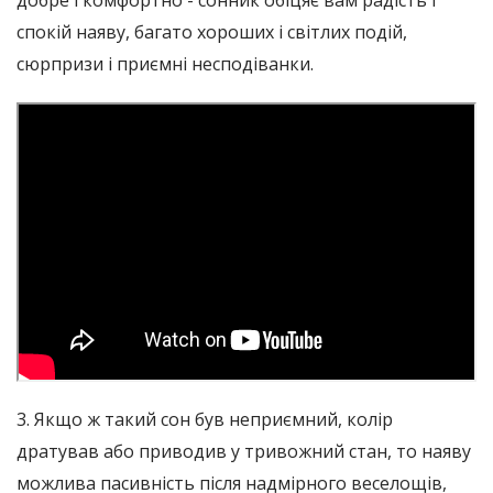
спокій наяву, багато хороших і світлих подій,
сюрпризи і приємні несподіванки.
3. Якщо ж такий сон був неприємний, колір
дратував або приводив у тривожний стан, то наяву
можлива пасивність після надмірного веселощів,