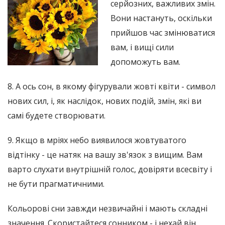
серйозних, важливих змін.
Вони настануть, оскільки
прийшов час змінюватися
вам, і вищі сили
допоможуть вам.
8. А ось сон, в якому фігурували жовті квіти - символ
нових сил, і, як наслідок, нових подій, змін, які ви
самі будете створювати.
9. Якщо в мріях небо виявилося жовтуватого
відтінку - це натяк на вашу зв'язок з вищим. Вам
варто слухати внутрішній голос, довіряти всесвіту і
не бути прагматичними.
Кольорові сни завжди незвичайні і мають складні
значення. Скористайтеся сонником - і нехай він