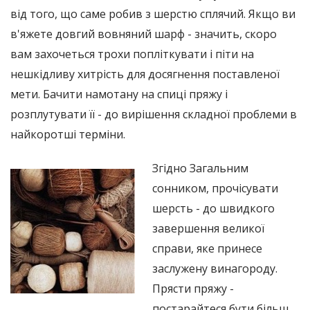
від того, що саме робив з шерстю сплячий. Якщо ви
в'яжете довгий вовняний шарф - значить, скоро
вам захочеться трохи попліткувати і піти на
нешкідливу хитрість для досягнення поставленої
мети. Бачити намотану на спиці пряжу і
розплутувати її - до вирішення складної проблеми в
найкоротші терміни.
Згідно Загальним
сонником, прочісувати
шерсть - до швидкого
завершення великої
справи, яке принесе
заслужену винагороду.
Прясти пряжу -
постарайтеся бути більш