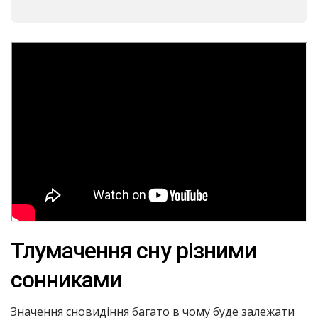
Тлумачення сну різними
сонниками
Значення сновидіння багато в чому буде залежати