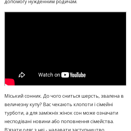
допомогу нужденним родичам.
Міський сонник. До чого сниться шерсть, звалена в
величезну купу? Вас чекають клопоти і сімейні
турботи, а для заміжніх жінок сон може означати
несподівані новини або поповнення сімейства.
В'язати одяг з неї - надавати заступництво,