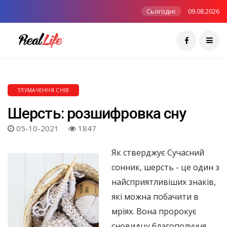
Сьогодні:
09.08.2026
ТЛУМАЧЕННЯ СНІВ
Шерсть: розшифровка сну
05-10-2021
1847
Як стверджує Сучасний
сонник, шерсть - це один з
найсприятливіших знаків,
які можна побачити в
мріях. Вона пророкує
сновидцу благополуччя,