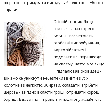
шерстю - отримувати вигоду з абсолютно згубного
справи.
Осінній сонник. Якщо
сниться запах горілої
вовни - вас чекають
серйозні випробування,
варто зібратися і
подолати всі перешкоди
на своєму шляху. Але якщо
її підпалював сновидец -
він зможе уникнути небезпеки і вийти з усіх
колотнеч з легкістю. Збирати, складати, згрібати
шерсть - вигідно вкласти гроші, отримати хороші
бариші. Вдавитися - проявити надмірну жадібність.