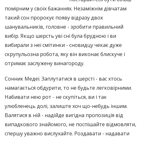
помірним у своїх бажаннях. Незаміжнім дівчатам
такий сон пророкує появу відразу двох
шанувальників, головне - зробити правильний
вибір. Якщо шерсть уві сні була брудною і ви
вибирали з неї смітинки - сновидцу чекає дуже
скрупульозна робота, яку він виконає блискуче і
отримає заслужену винагороду.
Сонник Медеї. Заплутатися в шерсті - вас хтось
намагається обдурити, то не будьте легковірними.
Набивати нею рот - не скупіться, ви і так
улюбленець долі, залиште хоч що-небудь іншим.
Валятися в ній - надійде вигідна пропозиція від
випадкового знайомого, не поспішайте відмовляти,
спершу уважно вислухайте. Роздавати - надавати