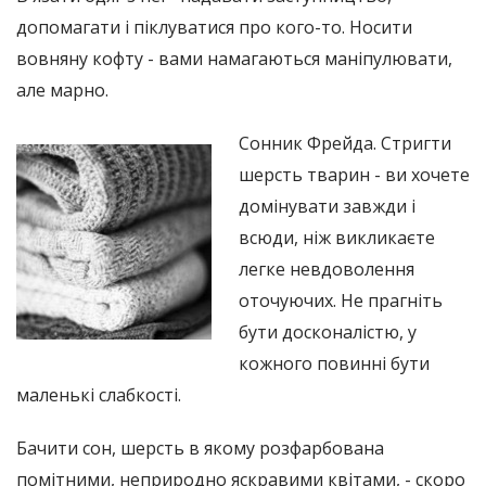
допомагати і піклуватися про кого-то. Носити
вовняну кофту - вами намагаються маніпулювати,
але марно.
Сонник Фрейда. Стригти
шерсть тварин - ви хочете
домінувати завжди і
всюди, ніж викликаєте
легке невдоволення
оточуючих. Не прагніть
бути досконалістю, у
кожного повинні бути
маленькі слабкості.
Бачити сон, шерсть в якому розфарбована
помітними, неприродно яскравими квітами, - скоро