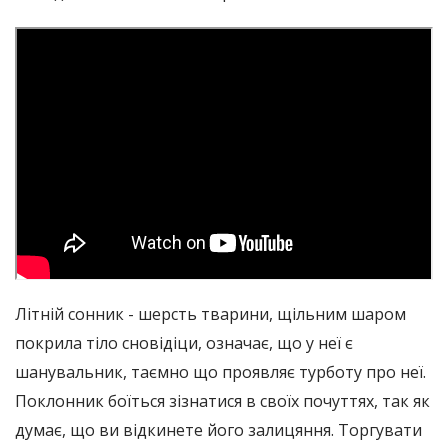
Літній сонник - шерсть тварини, щільним шаром
покрила тіло сновідіци, означає, що у неї є
шанувальник, таємно що проявляє турботу про неї.
Поклонник боїться зізнатися в своїх почуттях, так як
думає, що ви відкинете його залицяння. Торгувати