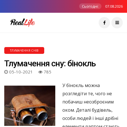
Сьогодні:
07.08.2026
ТЛУМАЧЕННЯ СНІВ
Тлумачення сну: бінокль
05-10-2021
785
У бінокль можна
розгледіти те, чого не
побачиш неозброєним
оком. Деталі будівель,
особи людей і інші дрібні
елементи раптом стають