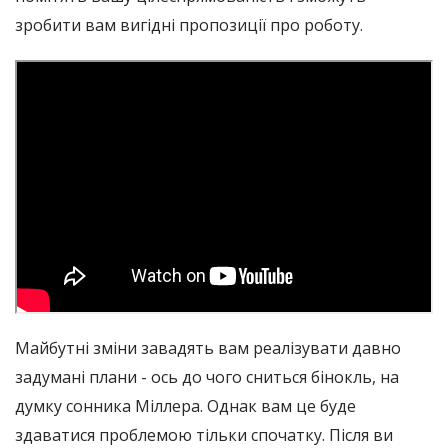
зробити вам вигідні пропозиції про роботу.
Майбутні зміни завадять вам реалізувати давно
задумані плани - ось до чого сниться бінокль, на
думку сонника Міллера. Однак вам це буде
здаватися проблемою тільки спочатку. Після ви