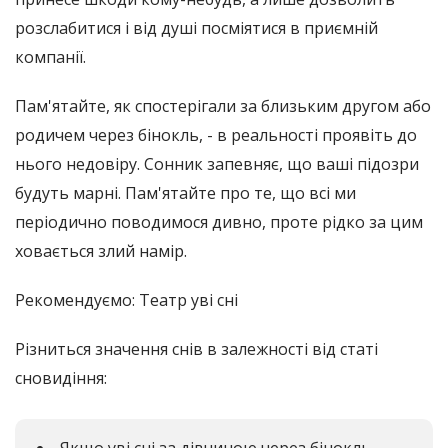
розслабитися і від душі посміятися в приємній
компанії.
Пам'ятайте, як спостерігали за близьким другом або
родичем через бінокль, - в реальності проявіть до
нього недовіру. Сонник запевняє, що ваші підозри
будуть марні. Пам'ятайте про те, що всі ми
періодично поводимося дивно, проте рідко за цим
ховається злий намір.
Рекомендуємо: Театр уві сні
Різниться значення снів в залежності від статі
сновидіння:
Якщо уві сні за дівчиною через бінокль