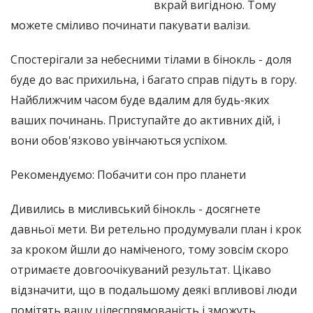
вкрай вигідною. Тому
можете сміливо починати пакувати валізи.
Спостерігали за небесними тілами в бінокль - доля
буде до вас прихильна, і багато справ підуть в гору.
Найближчим часом буде вдалим для будь-яких
ваших починань. Приступайте до активних дій, і
вони обов'язково увінчаються успіхом.
Рекомендуємо: Побачити сон про планети
Дивились в мисливський бінокль - досягнете
давньої мети. Ви ретельно продумували план і крок
за кроком йшли до наміченого, тому зовсім скоро
отримаєте довгоочікуваний результат. Цікаво
відзначити, що в подальшому деякі впливові люди
помітять вашу цілеспрямованість і зможуть