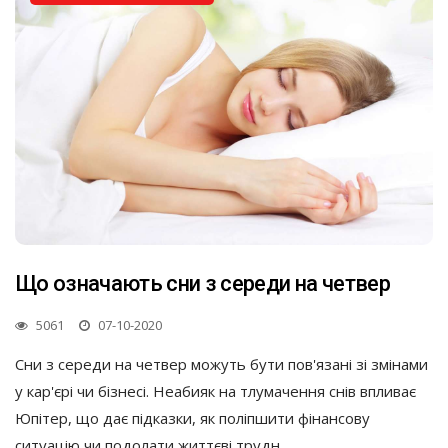
Що означають сни з середи на четвер
5061
07-10-2020
Сни з середи на четвер можуть бути пов'язані зі змінами
у кар'єрі чи бізнесі. Неабияк на тлумачення снів впливає
Юпітер, що дає підказки, як поліпшити фінансову
ситуацію чи подолати життєві трудн...