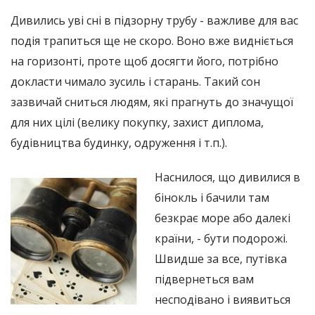
Дивились уві сні в підзорну трубу - важливе для вас
подія трапиться ще не скоро. Воно вже видніється
на горизонті, проте щоб досягти його, потрібно
докласти чимало зусиль і старань. Такий сон
зазвичай сниться людям, які прагнуть до значущої
для них цілі (велику покупку, захист диплома,
будівництва будинку, одруження і т.п.).
Наснилося, що дивилися в
бінокль і бачили там
безкрає море або далекі
країни, - бути подорожі.
Швидше за все, путівка
підвернеться вам
несподівано і виявиться