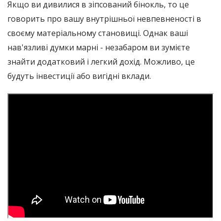
Якщо ви дивилися в зіпсований бінокль, то це
говорить про вашу внутрішньої невпевненості в
своєму матеріальному становищі. Однак ваші
нав'язливі думки марні - незабаром ви зумієте
знайти додатковий і легкий дохід. Можливо, це
будуть інвестиції або вигідні вклади.