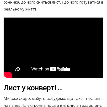
сонника, до чого сниться лист, і до чого готуватися в
реальному житті.
Лист у конверті ...
Ми вже скоро, мабуть, забудемо, що таке - послання
на папері. Електронна пошта витіснила традиційну,