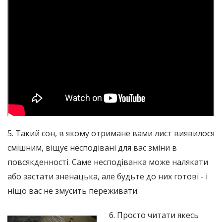
5. Такий сон, в якому отримане вами лист виявилося
смішним, віщує несподівані для вас зміни в
повсякденності. Саме несподіванка може налякати
або застати зненацька, але будьте до них готові - і
ніщо вас не змусить переживати.
6. Просто читати якесь