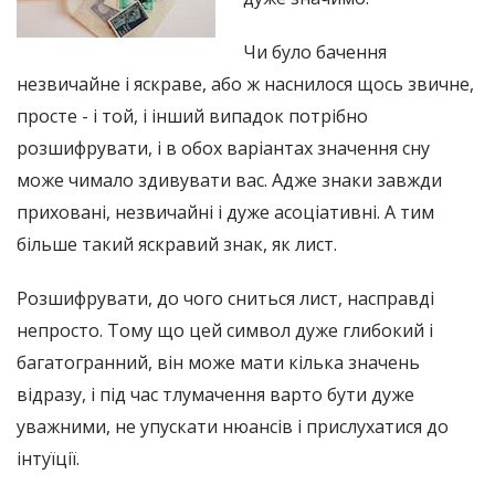
Чи було бачення
незвичайне і яскраве, або ж наснилося щось звичне,
просте - і той, і інший випадок потрібно
розшифрувати, і в обох варіантах значення сну
може чимало здивувати вас. Адже знаки завжди
приховані, незвичайні і дуже асоціативні. А тим
більше такий яскравий знак, як лист.
Розшифрувати, до чого сниться лист, насправді
непросто. Тому що цей символ дуже глибокий і
багатогранний, він може мати кілька значень
відразу, і під час тлумачення варто бути дуже
уважними, не упускати нюансів і прислухатися до
інтуїції.