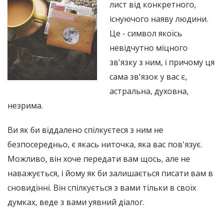
лист від конкретного,
існуючого наяву людини.
Це - символ якоїсь
невідчутно міцного
зв'язку з ним, і причому ця
сама зв'язок у вас є,
астральна, духовна,
незрима.
Ви як би віддалено спілкуєтеся з ним не
безпосередньо, є якась ниточка, яка вас пов'язує.
Можливо, він хоче передати вам щось, але не
наважується, і йому як би залишається писати вам в
сновидінні. Він спілкується з вами тільки в своїх
думках, веде з вами уявний діалог.