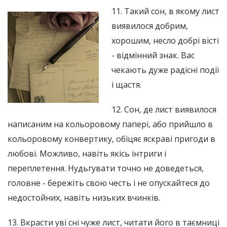
11. Такий сон, в якому лист
виявилося добрим,
хорошим, несло добрі вісті
- відмінний знак. Вас
чекають дуже радісні події
і щастя.
12. Сон, де лист виявилося
написаним на кольоровому папері, або прийшло в
кольоровому конвертику, обіцяє яскраві пригоди в
любові. Можливо, навіть якісь інтриги і
переплетення. Нудьгувати точно не доведеться,
головне - бережіть свою честь і не опускайтеся до
недостойних, навіть низьких вчинків.
13. Вкрасти уві сні чуже лист, читати його в таємниці