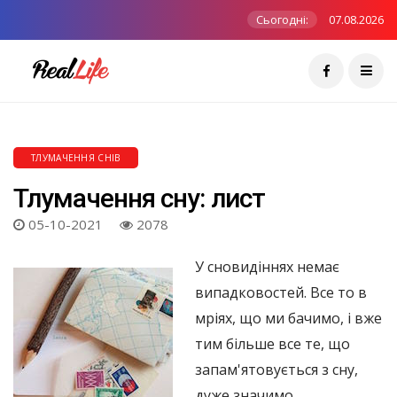
Сьогодні:
07.08.2026
ТЛУМАЧЕННЯ СНІВ
Тлумачення сну: лист
05-10-2021
2078
У сновидіннях немає
випадковостей. Все то в
мріях, що ми бачимо, і вже
тим більше все те, що
запам'ятовується з сну,
дуже значимо.