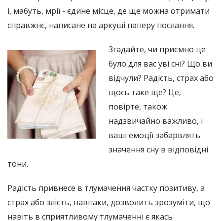
і, мабуть, мрії - єдине місце, де ще можна отримати
справжнє, написане на аркуші паперу послання.
Згадайте, чи приємно це
було для вас уві сні? Що ви
відчули? Радість, страх або
щось таке ще? Це,
повірте, також
надзвичайно важливо, і
ваші емоції забарвлять
значення сну в відповідні
тони.
Радість привнесе в тлумачення частку позитиву, а
страх або злість, навпаки, дозволить зрозуміти, що
навіть в сприятливому тлумаченні є якась