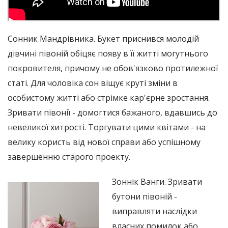
Сонник Мандрівника. Букет приснився молодій
дівчині півоній обіцяє появу в її житті могутнього
покровителя, причому не обов'язково протилежної
статі. Для чоловіка сон віщує круті зміни в
особистому житті або стрімке кар'єрне зростання.
Зривати півонії - домогтися бажаного, вдавшись до
невеликої хитрості. Торгувати цими квітами - на
велику користь від нової справи або успішному
завершенню старого проекту.
З
оннік Ванги. Зривати
бутони півоній -
виправляти наслідки
власних помилок або