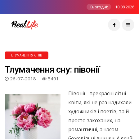
Сьогодні:
10.08.2026
ТЛУМАЧЕННЯ СНІВ
Тлумачення сну: півонії
26-07-2018
5491
Півонії - прекрасні літні
квіти, які не раз надихали
художників і поетів, та й
просто закоханих, на
романтичні, а часом
божевільні вчинки. А який