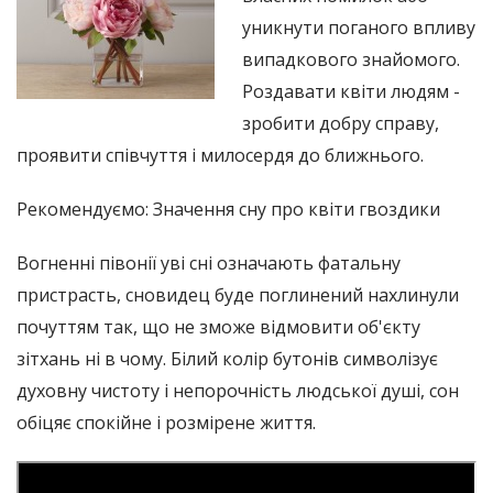
уникнути поганого впливу
випадкового знайомого.
Роздавати квіти людям -
зробити добру справу,
проявити співчуття і милосердя до ближнього.
Рекомендуємо: Значення сну про квіти гвоздики
Вогненні півонії уві сні означають фатальну
пристрасть, сновидец буде поглинений нахлинули
почуттям так, що не зможе відмовити об'єкту
зітхань ні в чому. Білий колір бутонів символізує
духовну чистоту і непорочність людської душі, сон
обіцяє спокійне і розмірене життя.