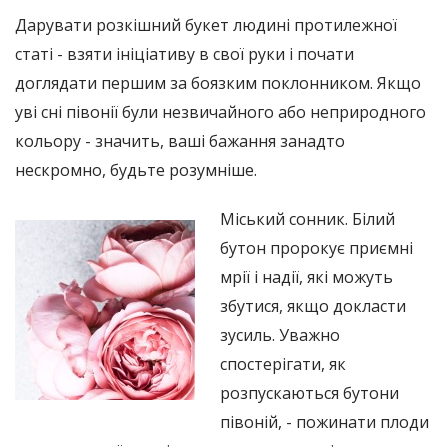
Дарувати розкішний букет людині протилежної
статі - взяти ініціативу в свої руки і почати
доглядати першим за боязким поклонником. Якщо
уві сні півонії були незвичайного або неприродного
кольору - значить, ваші бажання занадто
нескромно, будьте розумніше.
Міський сонник. Білий
бутон пророкує приємні
мрії і надії, які можуть
збутися, якщо докласти
зусиль. Уважно
спостерігати, як
розпускаються бутони
півоній, - пожинати плоди