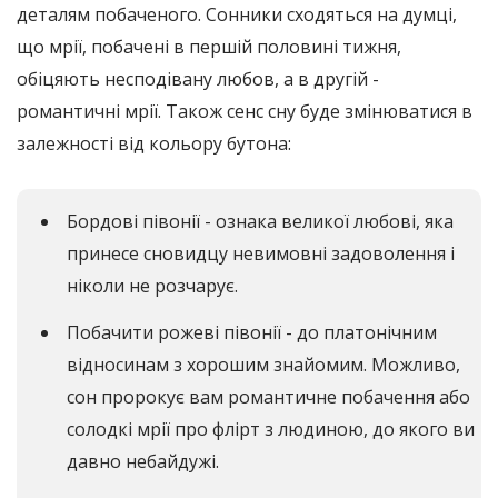
деталям побаченого. Сонники сходяться на думці,
що мрії, побачені в першій половині тижня,
обіцяють несподівану любов, а в другій -
романтичні мрії. Також сенс сну буде змінюватися в
залежності від кольору бутона:
Бордові півонії - ознака великої любові, яка
принесе сновидцу невимовні задоволення і
ніколи не розчарує.
Побачити рожеві півонії - до платонічним
відносинам з хорошим знайомим. Можливо,
сон пророкує вам романтичне побачення або
солодкі мрії про флірт з людиною, до якого ви
давно небайдужі.