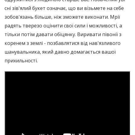
сні зів'ялий букет означає, що ви візьмете на себе
зобов'язань більше, ніж зможете виконати. Мрії
радять тверезо оцінити свої сили і можливості, а
тільки потім давати обіцянку. Виривати півонії з
коренем з землі - позбавлятися від нав'язливого
шанувальника, який давно домагається вашої
прихильності.