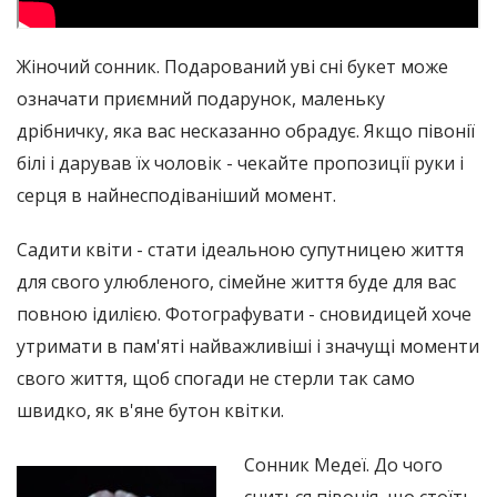
Жіночий сонник. Подарований уві сні букет може
означати приємний подарунок, маленьку
дрібничку, яка вас несказанно обрадує. Якщо півонії
білі і дарував їх чоловік - чекайте пропозиції руки і
серця в найнесподіваніший момент.
Садити квіти - стати ідеальною супутницею життя
для свого улюбленого, сімейне життя буде для вас
повною ідилією. Фотографувати - сновидицей хоче
утримати в пам'яті найважливіші і значущі моменти
свого життя, щоб спогади не стерли так само
швидко, як в'яне бутон квітки.
Сонник Медеї. До чого