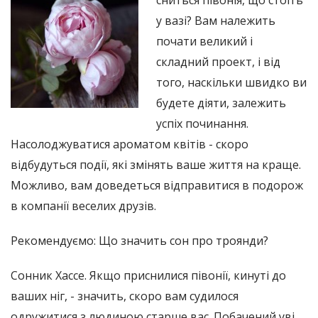
сниться півонія, що стоїть
у вазі? Вам належить
почати великий і
складний проект, і від
того, наскільки швидко ви
будете діяти, залежить
успіх починання.
Насолоджуватися ароматом квітів - скоро
відбудуться події, які змінять ваше життя на краще.
Можливо, вам доведеться відправитися в подорож
в компанії веселих друзів.
Рекомендуємо: Що значить сон про троянди?
Сонник Хассе. Якщо приснилися півонії, кинуті до
ваших ніг, - значить, скоро вам судилося
одружитися з людиною старше вас. Побачений уві