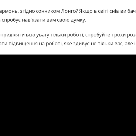
армонь, згідно сонником Лонго? Якщо в світі снів ви ба
 спробує нав'язати вам свою думку.
приділяти всю увагу тільки роботі, спробуйте трохи роз
и підвищення на роботі, яке здивує не тільки вас, але і 