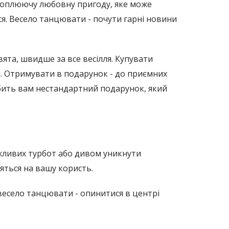
ахоплюючу любовну пригоду, яке може
я. Весело танцювати - почути гарні новини
вята, швидше за все весілля. Купувати
ги. Отримувати в подарунок - до приємних
обить вам нестандартний подарунок, який
яжливих турбот або дивом уникнути
яться на вашу користь.
 весело танцювати - опинитися в центрі