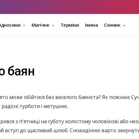
відносини
Магічне
Терміни
Імена
Сонник
о баян
ято може обійтися без веселого баяніста? Як пояснює Су
, радісні турботи і метушню.
ився з п'ятниці на суботу холостому чоловікові або нез
й вступ до щасливий шлюб. Сновидінню варто звернути у