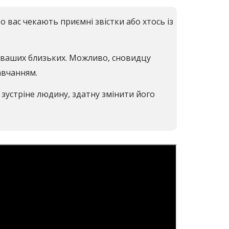
о вас чекають приємні звістки або хтось із
 і ваших близьких. Можливо, сновидцу
авчанням.
зустріне людину, здатну змінити його