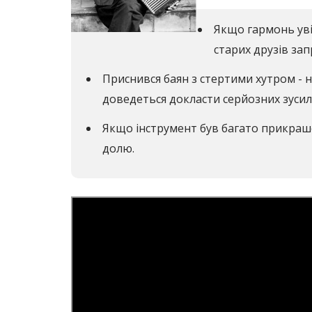
Якщо гармонь уві 
старих друзів зап
Приснився баян з стертими хутром - н
доведеться докласти серйозних зусил
Якщо інструмент був багато прикраше
долю.