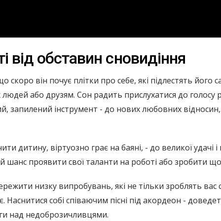
і від обставин сновидіння
 скоро він почує плітки про себе, які підлестять його 
людей або друзям. Сон радить прислухатися до голосу ро
рий, запилений інструмент - до нових любовних відносин,
ити дитину, віртуозно грає на баяні, - до великої удачі
й шанс проявити свої таланти на роботі або зробити що
пережити низку випробувань, які не тільки зроблять вас 
. Наснитися собі співаючим пісні під акордеон - довед
ги над недоброзичливцями.