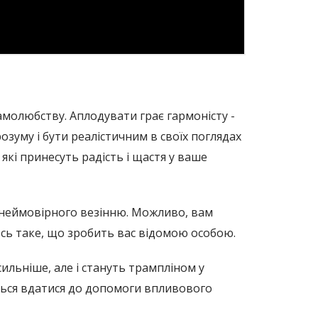
самолюбству. Аплодувати грає гармоністу -
зуму і бути реалістичним в своїх поглядах
 які принесуть радість і щастя у ваше
 і неймовірного везінню. Можливо, вам
сь таке, що зробить вас відомою особою.
сильніше, але і стануть трампліном у
еться вдатися до допомоги впливового