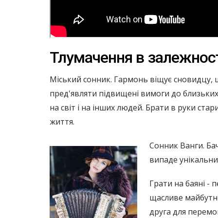
Тлумачення в залежност
Міський сонник. Гармонь віщує сновидцу, що
пред'являти підвищені вимоги до близьких 
на світ і на інших людей. Брати в руки ста
життя.
Сонник Ванги. Бач
випаде унікальни
Грати на баяні - 
щасливе майбутнє
друга для перемо