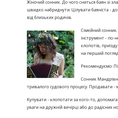
Жіночий сонник. До чого сниться баян зі 
швидко набриднути. Цілувати баяніста - д
від близьких родичів.
Сімейний сонник.
інструмент - по-
клопотів, приїзд
на перший погляд
Рекомендуємо: Піа
Сонник Мандрівни
тривалого судового процесу. Продавати - м
Купувати - клопотати за кого-то, допомага
уваги на дружній вечірці або до радісних н