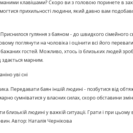
зламаними клавішами? Скоро ви з головою поринете в з
омогтися прихильності людини, який давно вам подобавс
 Приснилося гуляння з баяном - до швидкого сімейного с
новому поглянути на чоловіка і оцінити всі його перева
у бажаних гостей. Можливо, хтось із близьких людей зр
 здається марним.
ніно уві сні
ка. Передавати баян іншій людині - позбутися від обт
арно сумніватися у власних силах, скоро обставини змін
ти близькій людині у важкій ситуації. Грати і при цьому
овин. Автор: Наталія Чернікова