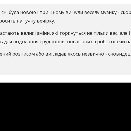
сні була новою і при цьому ви чули веселу музику - скор
росить на гучну вечірку.
астають великі зміни, які торкнуться не тільки вас, але
ь для подолання труднощів, пов'язаних з роботою чи н
ний розписом або виглядав якось незвично - сновидец 