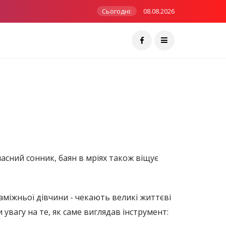
Сьогодні:
08.08.2026
часний сонник, баян в мріях також віщує
аміжньої дівчини - чекають великі життєві
вагу на те, як саме виглядав інструмент: