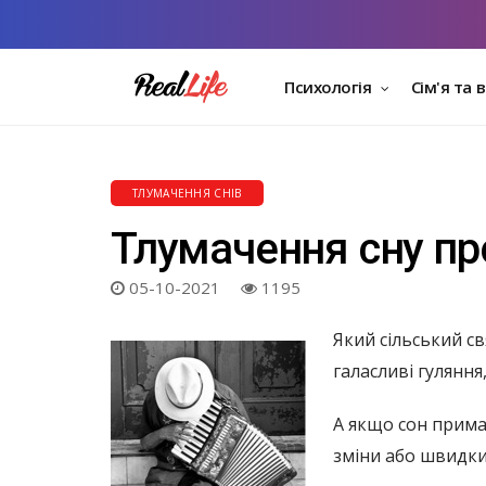
Психологія
Сім'я та 
ТЛУМАЧЕННЯ СНІВ
Тлумачення сну пр
05-10-2021
1195
Який сільський св
галасливі гуляння
А якщо сон примар
зміни або швидки