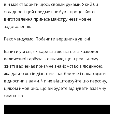
він має створити щось своїми руками. Який би
складності цей предмет не був - процес його
виготовлення принесе майстру невимовне
задоволення.
Рекомендуємо: Побачити вершника уві сні
Бачити уві сні, як карета з'являється з казкової
величезної гарбуза, - означає, що в реальному
житті вас чекає приємне знайомство з людиною,
яка давно хотів дізнатися вас ближче і налагодити
відносини з вами. Чи не відштовхуйте цю персону,
цілком ймовірно, що ви будете відчувати взаємну
симпатію.