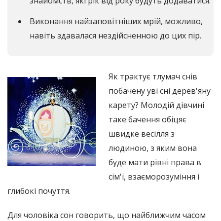
знайомств, які рік від року будуть додаватися.
Виконання найзаповітніших мрій, можливо,
навіть здавалася нездійсненною до цих пір.
Як трактує тлумач снів
побачену уві сні дерев'яну
карету? Молодій дівчині
таке бачення обіцяє
швидке весілля з
людиною, з яким вона
буде мати рівні права в
сім'ї, взаєморозуміння і
глибокі почуття.
Для чоловіка сон говорить, що найближчим часом