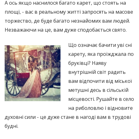
А ось якщо наснилося багато карет, що стоять на
площі, - вас в реальному житті запросять на масове
торжество, де буде багато незнайомих вам людей.
Незважаючи на це, вам дуже сподобається свято.
Що означає бачити уві сні
карету, яка проїжджала по
бруківці? Наяву
внутрішній світ радить
вам відпочити від міської
метушні десь в сільській
місцевості. Рушайте в село
на риболовлю і відновите
духовні сили - це дуже стане в нагоді вам в трудові
будні.