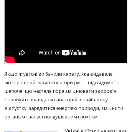
Якщо ж уві сні ви бачили карету, яка видавала
моторошний скрип коліс при русі, - підсвідомість
шепоче, що настала пора зміцнювати здоров'я.
Спробуйте відвідати санаторій в найближчу
відпустку, зарядитися енергією природи, зміцнити
організм і запастися душевним спокоєм.
Уві сні ви їхали на возі, яка