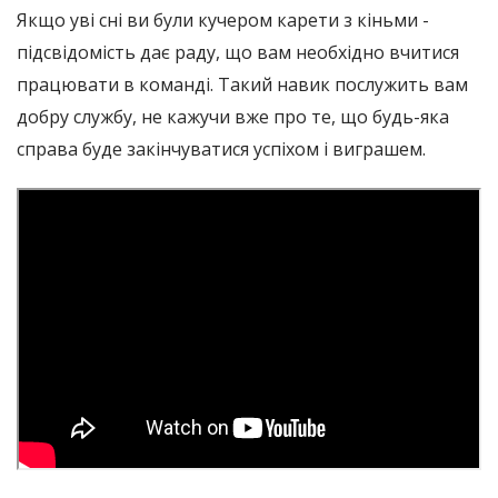
Якщо уві сні ви були кучером карети з кіньми -
підсвідомість дає раду, що вам необхідно вчитися
працювати в команді. Такий навик послужить вам
добру службу, не кажучи вже про те, що будь-яка
справа буде закінчуватися успіхом і виграшем.