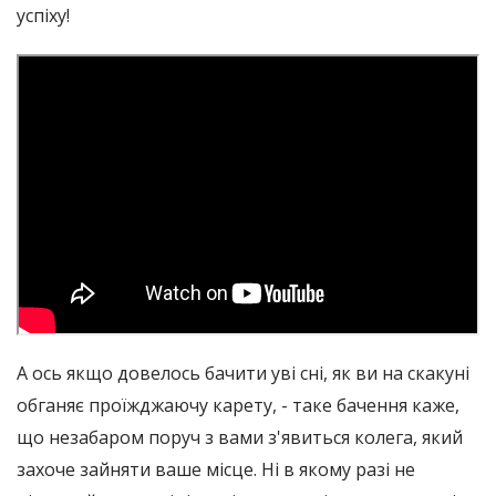
успіху!
А ось якщо довелось бачити уві сні, як ви на скакуні
обганяє проїжджаючу карету, - таке бачення каже,
що незабаром поруч з вами з'явиться колега, який
захоче зайняти ваше місце. Ні в якому разі не