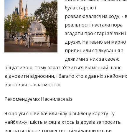
була старою і
розвалювалася на ходу, - в
реальності настала пора
згадати про старі зв'язки і
друзях. Напевно ви марно
припинили спілкування з
деякими з них за своєю
ініціативою, тому зараз з'явиться відмінний шанс
відновити відносини, і багато хто з давніх знайомих
відповідять взаємністю.
Рекомендуємо: Наснилася віз
Якщо уві сні ви бачили білу різьблену карету - у
найближчі шість місяців хтось із друзів запросить
вас на весільне торжество, відвідавши яке ви