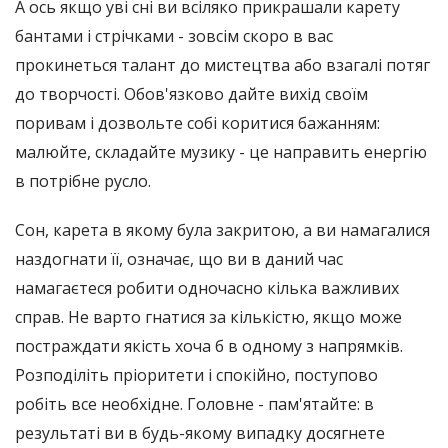
А ось якщо уві сні ви всіляко прикрашали карету
бантами і стрічками - зовсім скоро в вас
прокинеться талант до мистецтва або взагалі потяг
до творчості. Обов'язково дайте вихід своїм
поривам і дозвольте собі коритися бажанням:
малюйте, складайте музику - це направить енергію
в потрібне русло.
Сон, карета в якому була закритою, а ви намагалися
наздогнати її, означає, що ви в даний час
намагаєтеся робити одночасно кілька важливих
справ. Не варто гнатися за кількістю, якщо може
постраждати якість хоча б в одному з напрямків.
Розподіліть пріоритети і спокійно, поступово
робіть все необхідне. Головне - пам'ятайте: в
результаті ви в будь-якому випадку досягнете