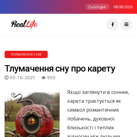
Сьогодні:
08.08.2026
ТЛУМАЧЕННЯ СНІВ
Тлумачення сну про карету
05-10-2021
955
Якщо заглянути в сонник,
карета трактується як
символ романтичних
побачень, духовної
близькості і теплих
відносин між людьми.