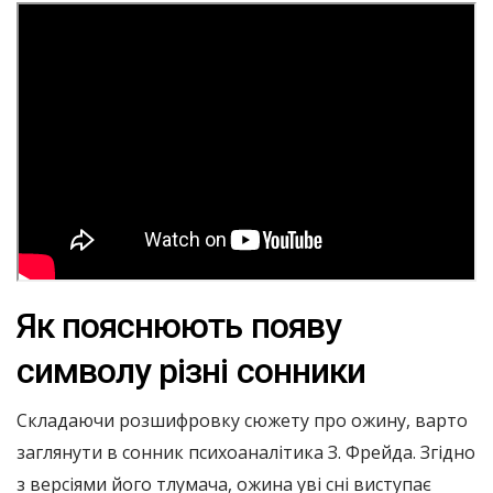
Як пояснюють появу
символу різні сонники
Складаючи розшифровку сюжету про ожину, варто
заглянути в сонник психоаналітика З. Фрейда. Згідно
з версіями його тлумача, ожина уві сні виступає