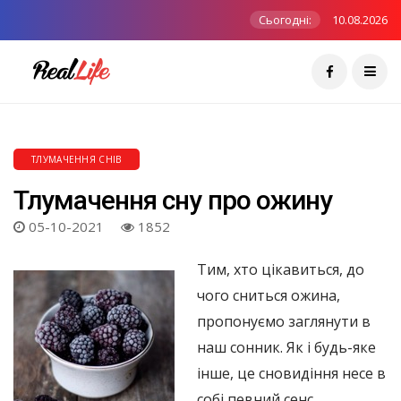
Сьогодні:
10.08.2026
ТЛУМАЧЕННЯ СНІВ
Тлумачення сну про ожину
05-10-2021
1852
Тим, хто цікавиться, до
чого сниться ожина,
пропонуємо заглянути в
наш сонник. Як і будь-яке
інше, це сновидіння несе в
собі певний сенс,