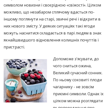
символом новизни і своєрідною «свіжості». Цілком
можливо, що незабаром сплячому вдасться по-
іншому поглянути на старі, звичні речі і відкрити в
них нового змісту. У деяких ситуаціях такі ягоди
можуть наснитися складається в парі людям в знак
якнайшвидшого відновлення колишніх почуттів і
пристрасті.
Допоможе з'ясувати, до
чого сниться ожина,
Великий сучасний сонник.
По ньому соковиті плоди
чагарнику - не зовсім
приємні символи. Однак їх
цілком можна розглядати
як попередження про