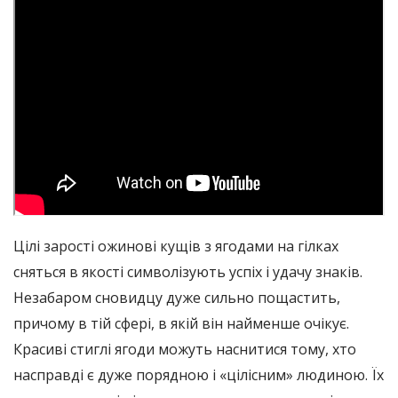
Цілі зарості ожинові кущів з ягодами на гілках
сняться в якості символізують успіх і удачу знаків.
Незабаром сновидцу дуже сильно пощастить,
причому в тій сфері, в якій він найменше очікує.
Красиві стиглі ягоди можуть наснитися тому, хто
насправді є дуже порядною і «цілісним» людиною. Їх