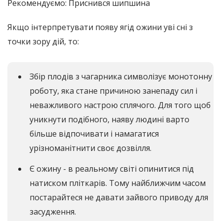
Рекомендуємо: Приснився шипшина
Якщо інтерпретувати появу ягід ожини уві сні з
точки зору дій, то:
Збір плодів з чагарника символізує монотонну
роботу, яка стане причиною занепаду сил і
неважливого настрою сплячого. Для того щоб
уникнути подібного, наяву людині варто
більше відпочивати і намагатися
урізноманітнити своє дозвілля.
Є ожину - в реальному світі опинитися під
натиском пліткарів. Тому найближчим часом
постарайтеся не давати зайвого приводу для
засудження.