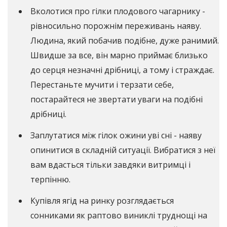
Вколотися про гілки плодового чагарнику -
рівносильно порожнім переживань наяву.
Людина, який побачив подібне, дуже ранимий.
Швидше за все, він марно приймає близько
до серця незначні дрібниці, а тому і страждає.
Перестаньте мучити і терзати себе,
постарайтеся не звертати уваги на подібні
дрібниці.
Заплутатися між гілок ожини уві сні - наяву
опинитися в складній ситуації. Вибратися з неї
вам вдасться тільки завдяки витримці і
терпінню.
Купівля ягід на ринку розглядається
сонниками як раптово виниклі труднощі на