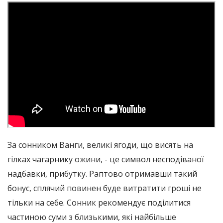
За сонником Ванги, великі ягоди, що висять на
гілках чагарнику ожини, - це символ несподіваної
надбавки, прибутку. Раптово отримавши такий
бонус, сплячий повинен буде витратити гроші не
тільки на себе. Сонник рекомендує поділитися
частиною суми з близькими, які найбільше