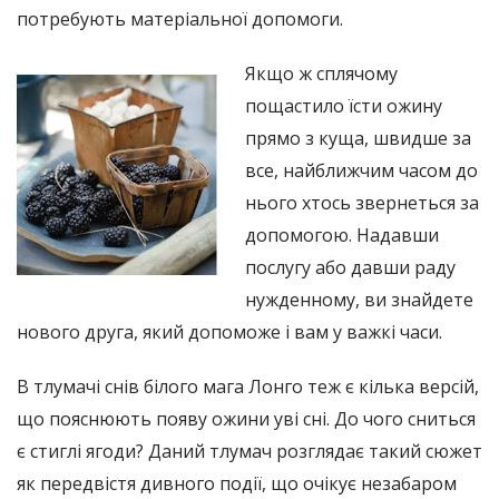
потребують матеріальної допомоги.
Якщо ж сплячому
пощастило їсти ожину
прямо з куща, швидше за
все, найближчим часом до
нього хтось звернеться за
допомогою. Надавши
послугу або давши раду
нужденному, ви знайдете
нового друга, який допоможе і вам у важкі часи.
В тлумачі снів білого мага Лонго теж є кілька версій,
що пояснюють появу ожини уві сні. До чого сниться
є стиглі ягоди? Даний тлумач розглядає такий сюжет
як передвістя дивного події, що очікує незабаром