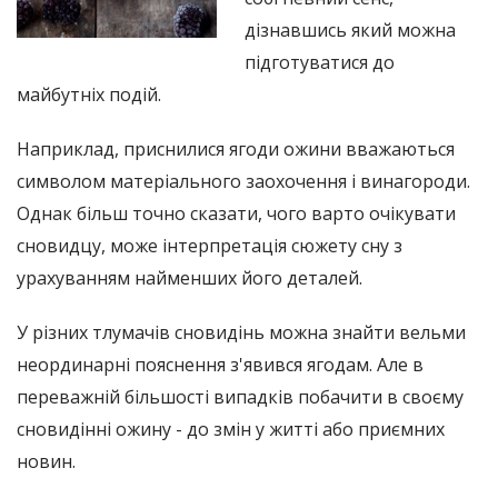
дізнавшись який можна
підготуватися до
майбутніх подій.
Наприклад, приснилися ягоди ожини вважаються
символом матеріального заохочення і винагороди.
Однак більш точно сказати, чого варто очікувати
сновидцу, може інтерпретація сюжету сну з
урахуванням найменших його деталей.
У різних тлумачів сновидінь можна знайти вельми
неординарні пояснення з'явився ягодам. Але в
переважній більшості випадків побачити в своєму
сновидінні ожину - до змін у житті або приємних
новин.