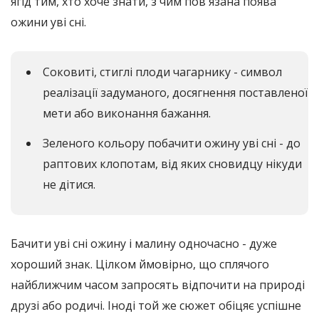
ягід тим, хто хоче знати, з чим пов'язана поява
ожини уві сні.
Соковиті, стиглі плоди чагарнику - символ
реалізації задуманого, досягнення поставленої
мети або виконання бажання.
Зеленого кольору побачити ожину уві сні - до
раптових клопотам, від яких сновидцу нікуди
не дітися.
Бачити уві сні ожину і малину одночасно - дуже
хороший знак. Цілком ймовірно, що сплячого
найближчим часом запросять відпочити на природі
друзі або родичі. Іноді той же сюжет обіцяє успішне