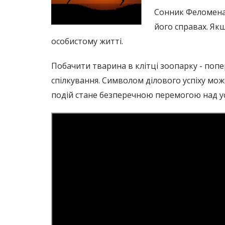
Сонник Феломена 
його справах. Як
особистому житті.
Побачити тварина в клітці зоопарку - попе
спілкування. Символом ділового успіху мож
подій стане безперечною перемогою над у