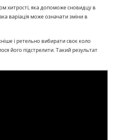
м хитрості, яка допоможе сновидцу в
ака варіація може означати зміни в
жніше і ретельно вибирати своє коло
лося його підстрелити. Такий результат