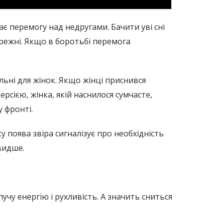
ає перемогу над недругами. Бачити уві сні
бережні. Якщо в боротьбі перемога
альні для жінок. Якщо жінці приснився
рсією, жінка, якій наснилося сумчасте,
 фронті.
 поява звіра сигналізує про необхідність
видше.
у енергію і рухливість. А значить сниться