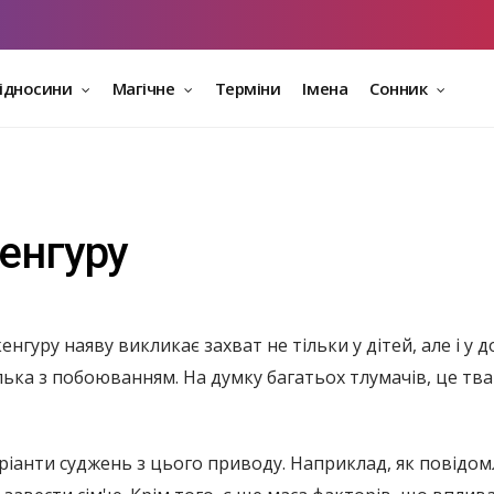
відносини
Магічне
Терміни
Імена
Сонник
кенгуру
енгуру наяву викликає захват не тільки у дітей, але і у 
кілька з побоюванням. На думку багатьох тлумачів, це т
варіанти суджень з цього приводу. Наприклад, як повідо