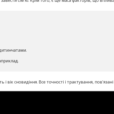
 завести сім'ю. Крім того, є ще маса факторів, що впли
 дитинчатами.
априклад.
 і вік сновидіння. Все точності і трактування, пов'язані