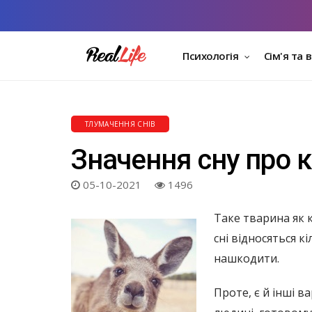
Психологія
Сім'я та 
ТЛУМАЧЕННЯ СНІВ
Значення сну про 
05-10-2021
1496
Таке тварина як к
сні відносяться 
нашкодити.
Проте, є й інші 