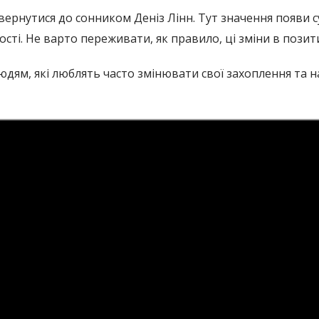
ернутися до сонником Деніз Лінн. Тут значення появи с
ості. Не варто переживати, як правило, ці зміни в позит
людям, які люблять часто змінювати свої захоплення та н