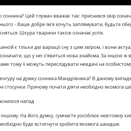
о сонника? Цей тлумач вважає так: приснився звір означ
д нього - Ваше добре ім'я хочуть заплямувати, будьте о
йсняться. Шкура тварини також означає успіх.
ной є тільки дві варіації сну з цим звіром, і вони акту
означати, що у неї з'явиться нова знайома. За іншою ж ве
аме тому її можуть переслідувати невдачі на особистому
кенгуру на думку сонника Мандрівника? В даному випадку
ні стосунки. Причому почати діяти необхідно якомога ш
аснилося напад
ншому. На його думку, сумчасте уособлює невтомну кипуч
і необхідно буде встигнути зробити якомога швидше.