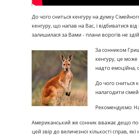
До чого сниться кенгуру на думку Сімейног
кенгуру, що напав на Вас, і відбиватися ві
залишилася за Вами - плани ворогів не зді
За сонником Гриши
кенгуру, це може 
надто емоційна, с
До чого сниться 
налагодити сімей
Рекомендуємо: Н
Американський же сонник вважає дещо по-і
цей звір до величезної кількості справ, як