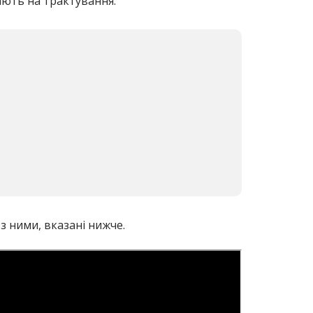
вають на трактування:
 з ними, вказані нижче.