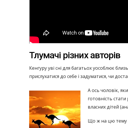
Тлумачі різних авторів
Кенгуру уві сні для багатьох уособлює близь
прислухатися до себе і задуматися, чи дост
А ось чоловік, як
готовність стати
власних дітей (ан
Що ж на цю тему 