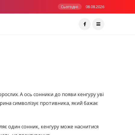
Сьогодні:
08.08.2026
дорослих. А ось сонники до появи кенгуру уві
варина символізує противника, який бажає
мляє один сонник, кенгуру може наснитися