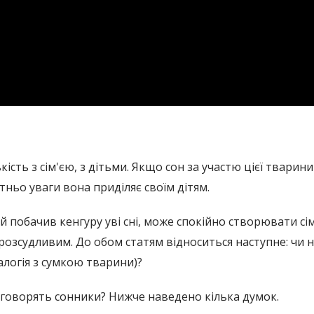
кість з сім'єю, з дітьми. Якщо сон за участю цієї тварин
атньо уваги вона приділяє своїм дітям.
ий побачив кенгуру уві сні, може спокійно створювати сі
 розсудливим. До обом статям відноситься наступне: чи 
алогія з сумкою тварини)?
говорять сонники? Нижче наведено кілька думок.