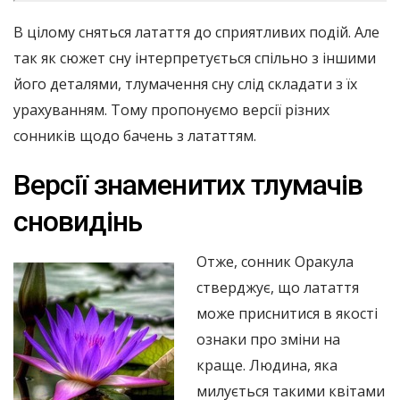
В цілому сняться латаття до сприятливих подій. Але
так як сюжет сну інтерпретується спільно з іншими
його деталями, тлумачення сну слід складати з їх
урахуванням. Тому пропонуємо версії різних
сонників щодо бачень з лататтям.
Версії знаменитих тлумачів
сновидінь
Отже, сонник Оракула
стверджує, що латаття
може приснитися в якості
ознаки про зміни на
краще. Людина, яка
милується такими квітами