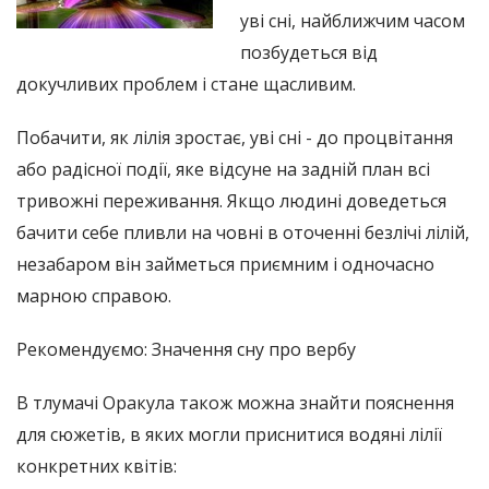
уві сні, найближчим часом
позбудеться від
докучливих проблем і стане щасливим.
Побачити, як лілія зростає, уві сні - до процвітання
або радісної події, яке відсуне на задній план всі
тривожні переживання. Якщо людині доведеться
бачити себе пливли на човні в оточенні безлічі лілій,
незабаром він займеться приємним і одночасно
марною справою.
Рекомендуємо: Значення сну про вербу
В тлумачі Оракула також можна знайти пояснення
для сюжетів, в яких могли приснитися водяні лілії
конкретних квітів: