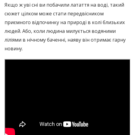
Якщо ж уві сні ви побачили латаття на воді, такий
сюжет цілком може стати передвісником
приємного відпочинку на природі в колі близьких
людей. Або, коли людина милується водяними
ліліями в нічному баченні, наяву він отримає гарну
новину.