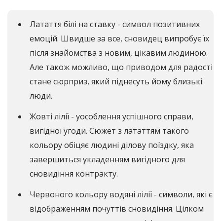
Латаття білі на ставку - символ позитивних
емоцій. Швидше за все, сновидец випробує їх
після знайомства з новим, цікавим людиною.
Але також можливо, що приводом для радості
стане сюрприз, який піднесуть йому близькі
люди.
Жовті лілії - уособлення успішного справи,
вигідної угоди. Сюжет з лататтям такого
кольору обіцяє людині ділову поїздку, яка
завершиться укладенням вигідного для
сновидіння контракту.
Червоного кольору водяні лілії - символи, які є
відображенням почуттів сновидіння. Цілком