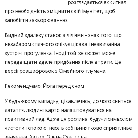
розглядається як сигнал
про необхідність зміцнити свій імунітет, щоб
запобігти захворюванню.
Видний здалеку ставок з ліліями - знак того, що
незабаром сплячого очікує цікава і незвичайна
зустріч, прогулянка. Іноді той же сюжет може
передвіщати вдале придбання після втрати. Це
версії розшифровок з Сімейного тлумача.
Рекомендуємо: Йога перед сном
У будь-якому випадку, цікавлячись, до чого сниться
латаття, людині варто налаштовуватися на
позитивний лад. Адже ця рослина, будучи символом
чистоти і спокою, несе в собі винятково сприятливе
значення. Автор: Олена Суворова