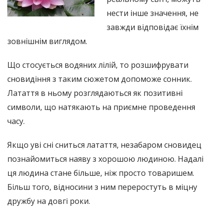
нести інше значення, не
завжди відповідає їхнім
зовнішнім виглядом.
Що стосується водяних лілій, то розшифрувати
сновидіння з таким сюжетом допоможе сонник.
Латаття в ньому розглядаються як позитивні
символи, що натякають на приємне проведення
часу.
Якщо уві сні сниться латаття, незабаром сновидец
познайомиться наяву з хорошою людиною. Надалі
ця людина стане більше, ніж просто товаришем.
Більш того, відносини з ним переростуть в міцну
дружбу на довгі роки.