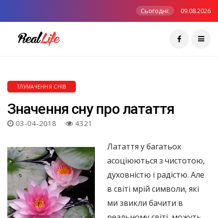
Сьогодні:
09.08.2026
ТЛУМАЧЕННЯ СНІВ
Значення сну про латаття
03-04-2018
4321
Латаття у багатьох
асоціюються з чистотою,
духовністю і радістю. Але
в світі мрій символи, які
ми звикли бачити в
реальному світі, можуть