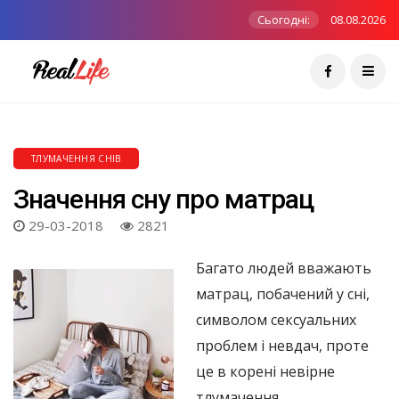
Сьогодні:
08.08.2026
ТЛУМАЧЕННЯ СНІВ
Значення сну про матрац
29-03-2018
2821
Багато людей вважають
матрац, побачений у сні,
символом сексуальних
проблем і невдач, проте
це в корені невірне
тлумачення.