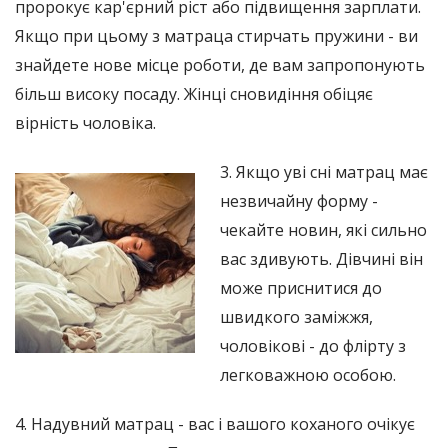
пророкує кар'єрний ріст або підвищення зарплати.
Якщо при цьому з матраца стирчать пружини - ви
знайдете нове місце роботи, де вам запропонують
більш високу посаду. Жінці сновидіння обіцяє
вірність чоловіка.
3. Якщо уві сні матрац має
незвичайну форму -
чекайте новин, які сильно
вас здивують. Дівчині він
може приснитися до
швидкого заміжжя,
чоловікові - до флірту з
легковажною особою.
4. Надувний матрац - вас і вашого коханого очікує