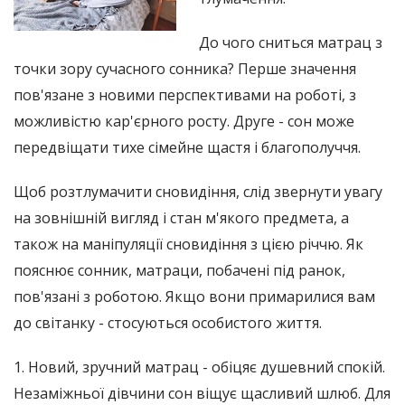
До чого сниться матрац з
точки зору сучасного сонника? Перше значення
пов'язане з новими перспективами на роботі, з
можливістю кар'єрного росту. Друге - сон може
передвіщати тихе сімейне щастя і благополуччя.
Щоб розтлумачити сновидіння, слід звернути увагу
на зовнішній вигляд і стан м'якого предмета, а
також на маніпуляції сновидіння з цією річчю. Як
пояснює сонник, матраци, побачені під ранок,
пов'язані з роботою. Якщо вони примарилися вам
до світанку - стосуються особистого життя.
1. Новий, зручний матрац - обіцяє душевний спокій.
Незаміжньої дівчини сон віщує щасливий шлюб. Для