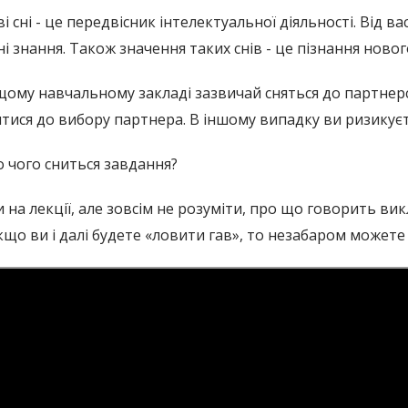
і сні - це передвісник інтелектуальної діяльності. Від ва
і знання. Також значення таких снів - це пізнання ново
щому навчальному закладі зазвичай сняться до партне
тися до вибору партнера. В іншому випадку ви ризикує
 чого сниться завдання?
 на лекції, але зовсім не розуміти, про що говорить ви
що ви і далі будете «ловити гав», то незабаром можете