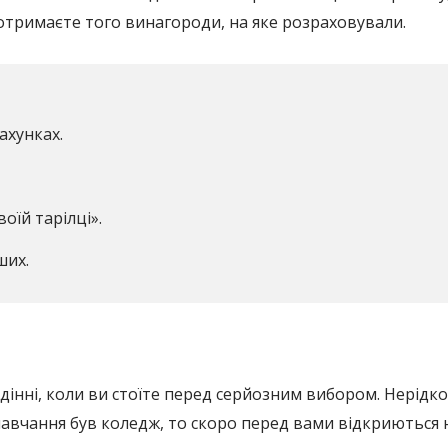
 отримаєте того винагороди, на яке розраховували.
ахунках.
оїй тарілці».
ших.
идінні, коли ви стоїте перед серйозним вибором. Нерідк
навчання був коледж, то скоро перед вами відкриються 