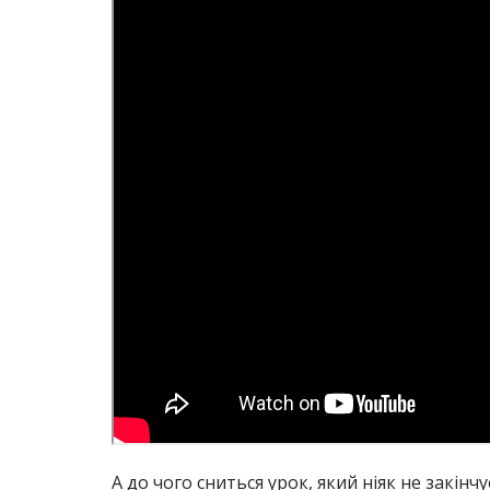
А до чого сниться урок, який ніяк не закін