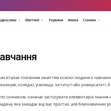
відносини
Магічне
Терміни
Імена
Сонник
навчання
их етапах головним заняттям кожної людини є навчання. 
 технікумі, коледжі, училища, інституті або університеті.
- по сонником, означає застосувати елементарні знання 
​задача, яка зажадає від вас простих, але блискавичних р