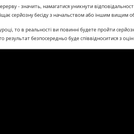
ерерву - значить, намагатися уникнути відповідальності
іщає серйозну бесіду з начальством або іншим вищим о
 уроці, то в реальності ви повинні будете пройти серй
го результат безпосередньо буде співвідноситися з оцін