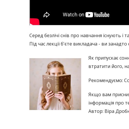
Серед безлічі снів про навчання існують і т
Під час лекції б'єте викладача - ви занадто
Як припускає сонн
втратити його, н
Рекомендуємо: Со
Якщо вам приснил
інформація про т
Автор: Віра Дроб