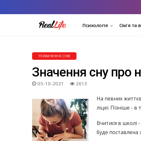
Психологія
Сім'я та 
ТЛУМАЧЕННЯ СНІВ
Значення сну про 
05-10-2021
2613
На певних життєв
ліцеї. Пізніше - в
Вчитися в школі 
буде поставлена ​