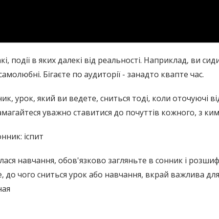
акі, події в яких далекі від реальності. Наприклад, ви си
 самолюбні. Бігаєте по аудиторії - занадто квапте час.
ик, урок, який ви ведете, сниться тоді, коли оточуючі в
амагайтеся уважно ставитися до почуттів кожного, з ким 
нник: іспит
ася навчання, обов'язково загляньте в сонник і розшиф
е, до чого сниться урок або навчання, вкрай важлива дл
ная