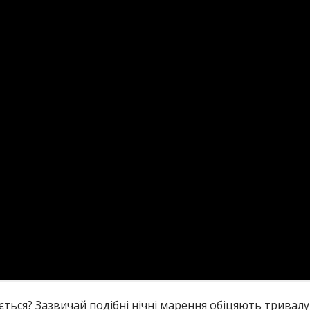
чується? Зазвичай подібні нічні марення обіцяють тривал