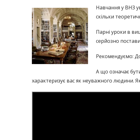
Навчання у ВНЗ ув
скільки теоретичн
Парні уроки в ви
серйозно постави
Рекомендуємо: До
А що означає бути
характеризує вас як неуважного людини. Як