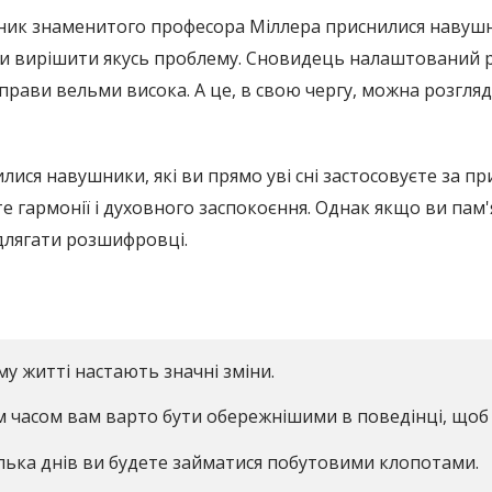
нник знаменитого професора Міллера приснилися навуш
 вирішити якусь проблему. Сновидець налаштований рі
справи вельми висока. А це, в свою чергу, можна розгля
ися навушники, які ви прямо уві сні застосовуєте за пр
е гармонії і духовного заспокоєння. Однак якщо ви пам'
длягати розшифровці.
му житті настають значні зміни.
им часом вам варто бути обережнішими в поведінці, щоб
ілька днів ви будете займатися побутовими клопотами.