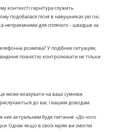
му контексті гарнітура служить
му подобалася пісня в навушниках уві сні,
ька неприємними для сплячого - швидше за
елефонна розмова? У подібних ситуаціях,
овидіння повністю контролювати не тільки
о це може вказувати на ваші сумніви.
рислухаються до вас і вашим доводам.
ля них актуальним буде питання: «До чого
и. Однак якщо в своїх мріях ви змогли