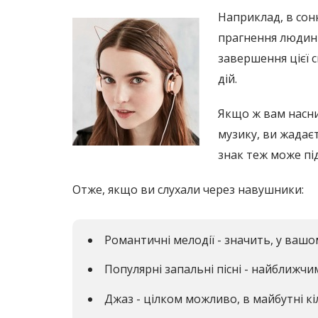
Наприклад, в со
прагнення людини
завершення цієї 
дій.
Якщо ж вам наснил
музику, ви жадаєт
знак теж може пі
Отже, якщо ви слухали через навушники:
Романтичні мелодії - значить, у вашо
Популярні запальні пісні - найближч
Джаз - цілком можливо, в майбутні к