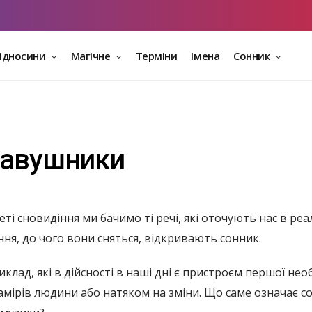
відносини
Магічне
Терміни
Імена
Сонник
навушники
ті сновидіння ми бачимо ті речі, які оточують нас в реа
ння, до чого вони сняться, відкривають сонник.
клад, які в дійсності в наші дні є пристроєм першої не
мірів людини або натяком на зміни. Що саме означає сон