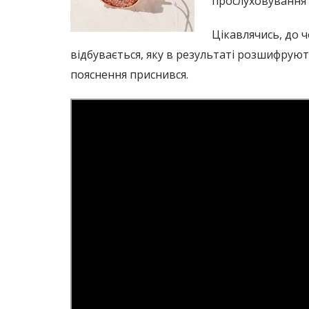
прослуховування
Цікавлячись, до 
відбувається, яку в результаті розшифруют
пояснення приснився.