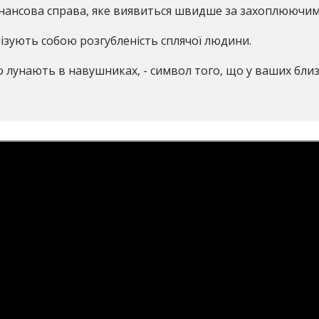
фінансова справа, яке виявиться швидше за захоплюючим
ізують собою розгубленість сплячої людини.
о лунають в навушниках, - символ того, що у ваших бли