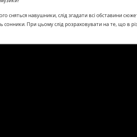
 музики?
чого сняться навушники, слід згадати всі обставини сюж
ь сонники. При цьому слід розраховувати на те, що в рі