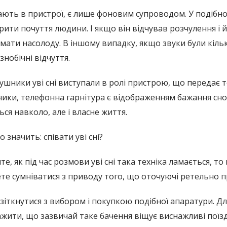
нають в пристрої, є лише фоновим супроводом. У подібно
и почуття людини. І якщо він відчував розчулення і йо
мати насолоду. В іншому випадку, якщо звуки були кіл
нобічні відчуття.
ушники уві сні виступали в ролі пристрою, що передає т
ики, телефонна гарнітура є відображенням бажання сн
ься навколо, але і власне життя.
значить: співати уві сні?
те, як під час розмови уві сні така техніка ламається, т
те сумніватися з приводу того, що оточуючі ретельно п
 зіткнутися з вибором і покупкою подібної апаратури. Д
жити, що зазвичай таке бачення віщує виснажливі поїздк