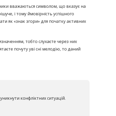
ники вважаються символом, що вказує на
шуче, і тому ймовірність успішного
дати як «знак згори» для початку активних
изначенням, тобто слухаєте через них
ятаєте почуту уві сні мелодію, то даний
 уникнути конфліктних ситуацій.