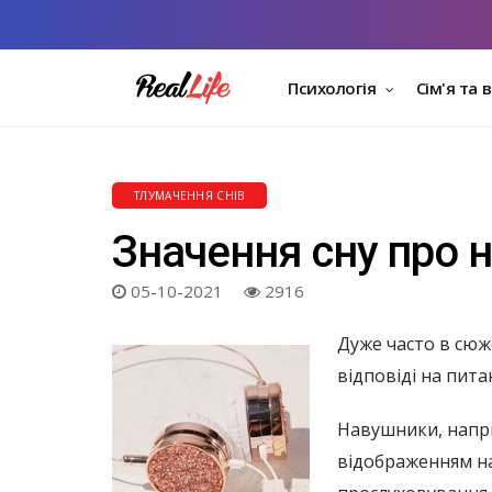
Психологія
Сім'я та 
ТЛУМАЧЕННЯ СНІВ
Значення сну про 
05-10-2021
2916
Дуже часто в сюже
відповіді на пита
Навушники, напри
відображенням на