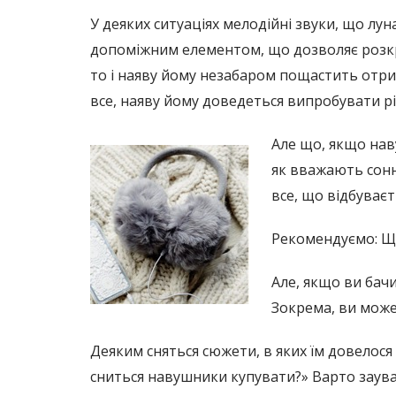
У деяких ситуаціях мелодійні звуки, що лу
допоміжним елементом, що дозволяє розкрит
то і наяву йому незабаром пощастить отри
все, наяву йому доведеться випробувати різ
Але що, якщо нав
як вважають сонн
все, що відбуваєт
Рекомендуємо: Що 
Але, якщо ви бачи
Зокрема, ви може
Деяким сняться сюжети, в яких їм довелося
сниться навушники купувати?» Варто заува