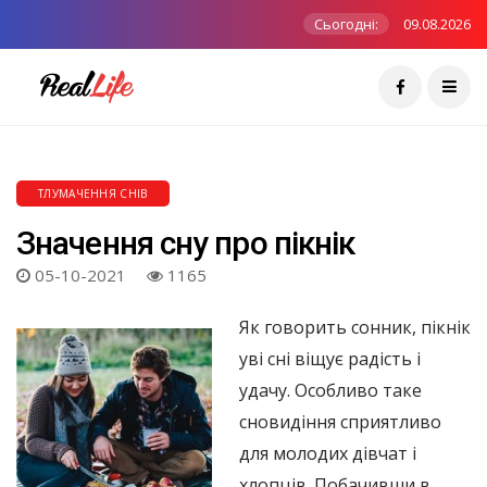
Сьогодні:
09.08.2026
ТЛУМАЧЕННЯ СНІВ
Значення сну про пікнік
05-10-2021
1165
Як говорить сонник, пікнік
уві сні віщує радість і
удачу. Особливо таке
сновидіння сприятливо
для молодих дівчат і
хлопців. Побачивши в