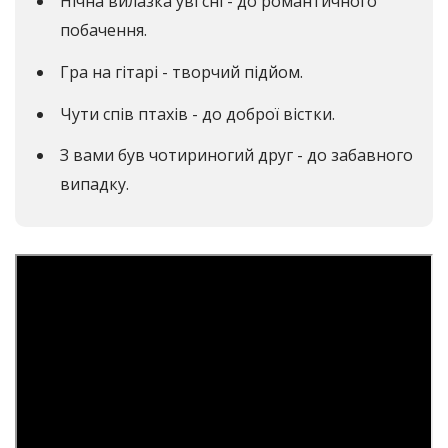
Нічна вилазка уві сні - до романтичного
побачення.
Гра на гітарі - творчий підйом.
Чути спів птахів - до доброї вістки.
З вами був чотириногий друг - до забавного
випадку.