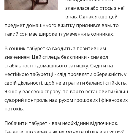
зламалася або хтось з неї
впав. Однак якщо цей
предмет домашнього вжитку приснився вам, то
такий сон має широке тлумачення в сонниках.
В сонник табуретка входить з позитивним
значенням. Цей стілець без спинки - символ
стабільності і домашнього затишку. Сидіти на
нестійкою табуретці - слід проявляти обережність у
своїй діяльності, щоб не втратити баланс і стійкість.
Якщо у вас свою справу, то варто встановити більш
суворий контроль над рухом грошових і фінансових
потоків.
Побачити табурет - вам необхідний відпочинок.
Гадаєте, що зараз ніяк не можете піти у відпустку?