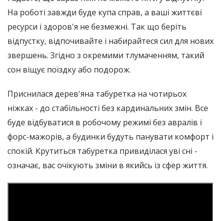
На роботі завжди буде купа справ, а ваші життєві
ресурси і здоров'я не безмежні. Так що беріть
відпустку, відпочивайте і набирайтеся сил для нових
звершень. Згідно з окремими тлумаченням, такий
сон віщує поїздку або подорож.
Приснилася дерев'яна табуретка на чотирьох
ніжках - до стабільності без кардинальних змін. Все
буде відбуватися в робочому режимі без авралів і
форс-мажорів, а будинки будуть панувати комфорт і
спокій. Крутиться табуретка привиділася уві сні -
означає, вас очікують зміни в якийсь із сфер життя.