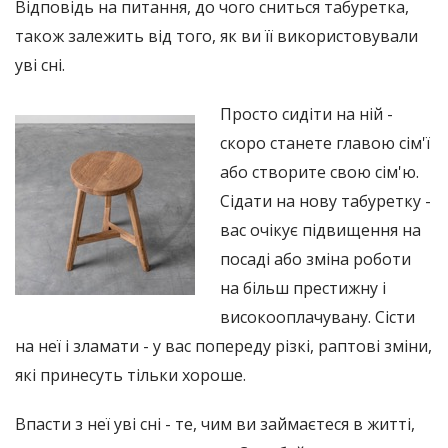
Відповідь на питання, до чого сниться табуретка,
також залежить від того, як ви її використовували
уві сні.
Просто сидіти на ній -
скоро станете главою сім'ї
або створите свою сім'ю.
Сідати на нову табуретку -
вас очікує підвищення на
посаді або зміна роботи
на більш престижну і
високооплачувану. Сісти
на неї і зламати - у вас попереду різкі, раптові зміни,
які принесуть тільки хороше.
Впасти з неї уві сні - те, чим ви займаєтеся в житті,