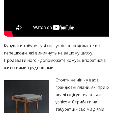
Купувати табурет уві сні - успішно подолаєте всі
перешкоди, які виникнуть на вашому шляху.
Продавати його - допоможете комусь впоратися з
життєвими труднощами.
Стояти на ній - у вас є
грандіозні плани, які при їх
реалізації увінчаються
успіхом. Стрибати на
табуретці - своїми діями