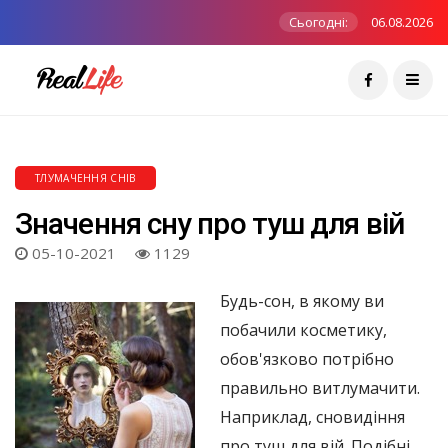
Сьогодні:
06.08.2026
ТЛУМАЧЕННЯ СНІВ
Значення сну про туш для вій
05-10-2021
1129
Будь-сон, в якому ви
побачили косметику,
обов'язково потрібно
правильно витлумачити.
Наприклад, сновидіння
про туш для вій. Подібні