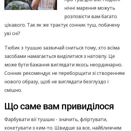
нічні марення можуть
розповісти вам багато
цікавого. Так як же трактує сонник туш, побачену
уві сні?
Тюбик з тушшю зазвичай сниться тому, хто всіма
засобами намагається виділитися з натовпу. Це
може бути бажання виглядати якось неординарно.
Сонник рекомендує не переборщити зі створенням
нового образу, щоб не виглядати безглуздо і
смішно.
Що саме вам привиділося
Фарбувати вії тушшю - значить, фліртувати,
кокетувати з ким-то. Швидше за все, найближчим