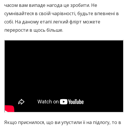
часом вам випаде нагода це зробити. Не
сумнівайтеся в своїй чарівності, будьте впевнені в
собі. На даному етапі легкий флірт можете
перерости в щось більше.
Якщо приснилося, що ви упустили її на підлогу, то в