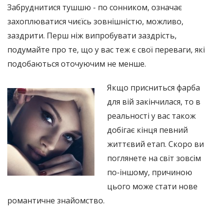
Забруднитися тушшю - по сонником, означає
захоплюватися чиєїсь зовнішністю, можливо,
заздрити. Перш ніж випробувати заздрість,
подумайте про те, що у вас теж є свої переваги, які
подобаються оточуючим не менше.
Якщо присниться фарба
для вій закінчилася, то в
реальності у вас також
добігає кінця певний
життєвий етап. Скоро ви
поглянете на світ зовсім
по-іншому, причиною
цього може стати нове
романтичне знайомство.