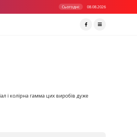
Сьогодні:
08.08.2026
іал і колірна гамма цих виробів дуже