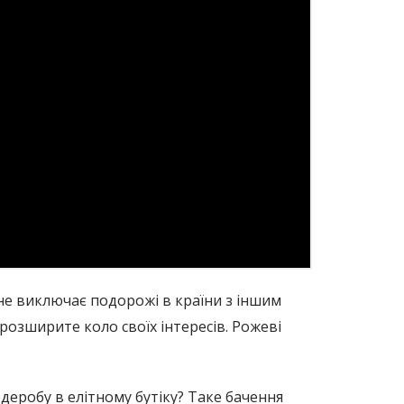
не виключає подорожі в країни з іншим
 розширите коло своїх інтересів. Рожеві
рдеробу в елітному бутіку? Таке бачення