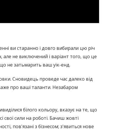
енні ви старанно і довго вибирали цю річ
н, але не виключений і варіант того, що це
іщо не затьмарить ваш уїк-енд.
новки. Сновидець проведе час далеко від
, каже про ваші таланти. Незабаром
ивиділися білого кольору, вказує на те, що
 свої сили на роботі. Бачиш жовті
і, пов'язані з бізнесом; з'явиться нове