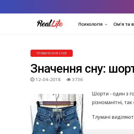
Психологія
Сім'я та 
ТЛУМАЧЕННЯ СНІВ
Значення сну: шор
12-04-2018
3736
Шорти - один з го
різноманітні, так
Тлумачі виділяють