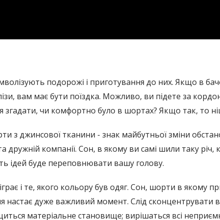
мволізують подорожі і приготування до них. Якщо в бач
лізи, вам має бути поїздка. Можливо, ви підете за кордо
я згадати, чи комфортно було в шортах? Якщо так, то н
орти з джинсової тканини - знак майбутньої зміни обста
а дружній компанії. Сон, в якому ви самі шили таку річ
сть ідей буде переповнювати вашу голову.
грає і те, якого кольору був одяг. Сон, шорти в якому пр
я настає дуже важливий момент. Слід сконцентрувати всі
ться матеріальне становище; вирішаться всі неприємност