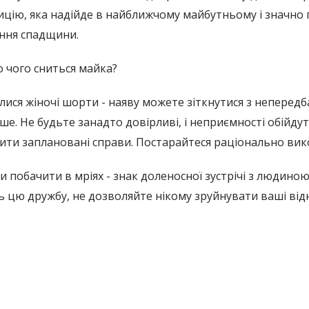
ицію, яка надійде в найближчому майбутньому і значно
ння спадщини.
 чого сниться майка?
ися жіночі шорти - наяву можете зіткнутися з неперед
ше. Не будьте занадто довірливі, і неприємності обійду
ити заплановані справи. Постарайтеся раціонально вико
 побачити в мріях - знак доленосної зустрічі з людиною,
ть цю дружбу, не дозволяйте нікому зруйнувати ваші ві