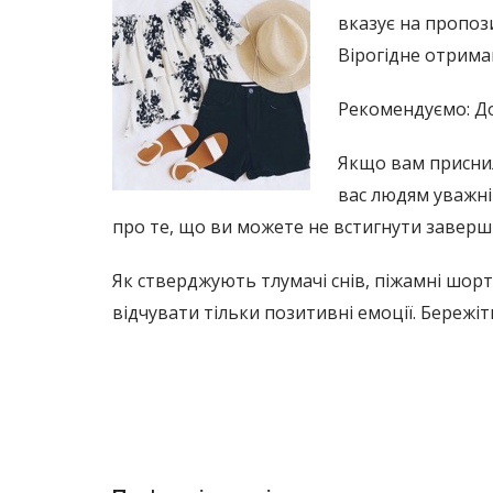
вказує на пропоз
Вірогідне отрима
Рекомендуємо: До
Якщо вам приснил
вас людям уважні
про те, що ви можете не встигнути заверш
Як стверджують тлумачі снів, піжамні шорти
відчувати тільки позитивні емоції. Бережі