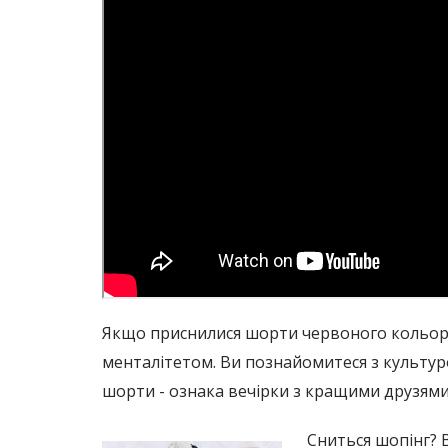
Якщо приснилися шорти червоного кольору,
менталітетом. Ви познайомитеся з культурою
шорти - ознака вечірки з кращими друзями,
Сниться шопінг? В