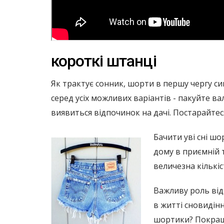
короткі штанці
Як трактує сонник, шорти в першу чергу си
серед усіх можливих варіантів - пакуйте ва
виявиться відпочинок на дачі. Постарайтес
Бачити уві сні ш
дому в приємній т
величезна кількі
Важливу роль віді
в житті сновидінн
шортики? Покращи