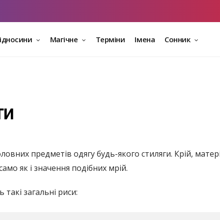
відносини
Магічне
Терміни
Імена
Сонник
ти
ловних предметів одягу будь-якого стиляги. Крій, матер
 само як і значення подібних мрій.
 такі загальні риси: