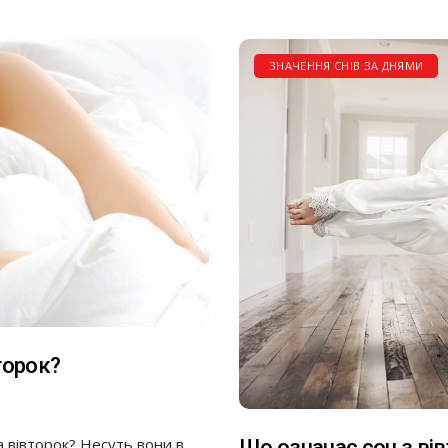
ЗНАЧЕННЯ СНІВ ЗА ДНЯМИ
торок?
а вівторок? Несуть вони в
Що означає сон з вів