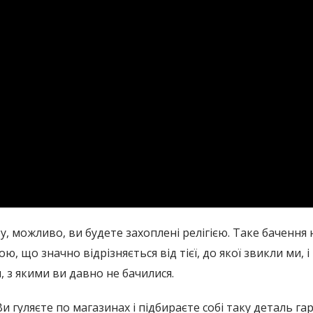
 можливо, ви будете захоплені релігією. Таке бачення 
, що значно відрізняється від тієї, до якої звикли ми, і
 з якими ви давно не бачилися.
и гуляєте по магазинах і підбираєте собі таку деталь га