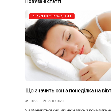
Пов'язані статті
ЗНАЧЕННЯ СНІВ ЗА ДНЯМИ
Що значить сон з понеділка на вів
20560
29-09-2020
Чи збуваються сни, які наснились з понеділка н